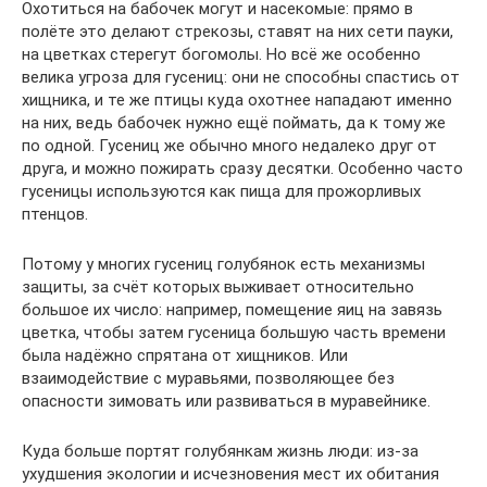
Охотиться на бабочек могут и насекомые: прямо в
полёте это делают стрекозы, ставят на них сети пауки,
на цветках стерегут богомолы. Но всё же особенно
велика угроза для гусениц: они не способны спастись от
хищника, и те же птицы куда охотнее нападают именно
на них, ведь бабочек нужно ещё поймать, да к тому же
по одной. Гусениц же обычно много недалеко друг от
друга, и можно пожирать сразу десятки. Особенно часто
гусеницы используются как пища для прожорливых
птенцов.
Потому у многих гусениц голубянок есть механизмы
защиты, за счёт которых выживает относительно
большое их число: например, помещение яиц на завязь
цветка, чтобы затем гусеница большую часть времени
была надёжно спрятана от хищников. Или
взаимодействие с муравьями, позволяющее без
опасности зимовать или развиваться в муравейнике.
Куда больше портят голубянкам жизнь люди: из-за
ухудшения экологии и исчезновения мест их обитания