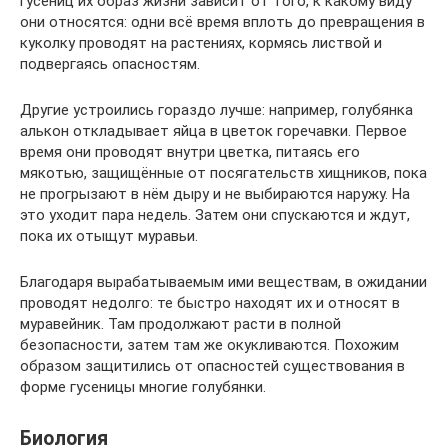
гусениц их образ жизни зависит от того, к какому виду
они относятся: одни всё время вплоть до превращения в
куколку проводят на растениях, кормясь листвой и
подвергаясь опасностям.
Другие устроились гораздо лучше: например, голубянка
алькон откладывает яйца в цветок горечавки. Первое
время они проводят внутри цветка, питаясь его
мякотью, защищённые от посягательств хищников, пока
не прогрызают в нём дыру и не выбираются наружу. На
это уходит пара недель. Затем они спускаются и ждут,
пока их отыщут муравьи.
Благодаря вырабатываемым ими веществам, в ожидании
проводят недолго: те быстро находят их и относят в
муравейник. Там продолжают расти в полной
безопасности, затем там же окукливаются. Похожим
образом защитились от опасностей существования в
форме гусеницы многие голубянки.
Биология