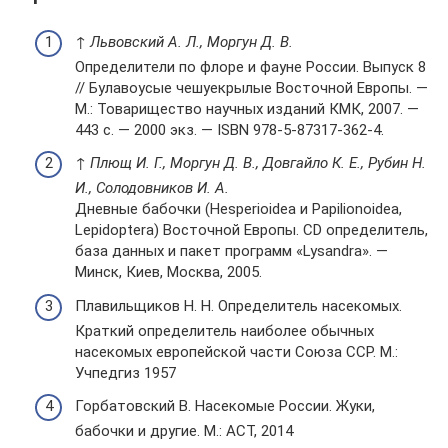
↑
Львовский А. Л., Моргун Д. В.
Определители по флоре и фауне России. Выпуск 8
// Булавоусые чешуекрылые Восточной Европы. —
М.: Товарищество научных изданий КМК, 2007. —
443 с. — 2000 экз. — ISBN 978-5-87317-362-4.
↑
Плющ И. Г., Моргун Д. В., Довгайло К. Е., Рубин Н.
И., Солодовников И. А.
Дневные бабочки (Hesperioidea и Papilionoidea,
Lepidoptera) Восточной Европы. CD определитель,
база данных и пакет программ «Lysandra». —
Минск, Киев, Москва, 2005.
Плавильщиков Н. Н. Определитель насекомых.
Краткий определитель наиболее обычных
насекомых европейской части Союза ССР. М.:
Учпедгиз 1957
Горбатовский В. Насекомые России. Жуки,
бабочки и другие. М.: АСТ, 2014