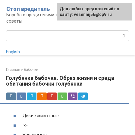
Перейти
Стоп вредитель
Для любых предложений по
к
Борьба с вредителями: правила, средства,
сайту: vesennij56@cp9.ru
контенту
советы
Поиск:
English
Главная
»
Бабочки
Голубянка бабочка. Образ жизни и среда
обитания бабочки голубянки
Дикие животные
>>
Насекомые