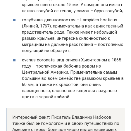
крыльев всего около 15 мм. У самцов они имеют
нежно-голубой оттенок, у самок – буро-голубой;
голубянка длиннохвостая – Lampides boeticus
(Линней, 1767), примечательна как единственный
представитель рода. Также имеет небольшой
размах крыльев, интересна склонностью к
миграциям на дальние расстояния – постоянных
популяций не образует;
evenus coronata, вид описан Хьюитсоном в 1865
году – тропическая бабочка родом из
Центральной Америки. Примечательна самым
большим во всём семействе размахом крыльев в
60 мм, а также их красотой: они очень
насыщенного, словно светящегося лазурного
цвета с чёрной каймой.
Интересный факт: Писатель Владимир Набоков
также был энтомологом и в своих путешествиях по
Америке открыл большое число видов насекомых,