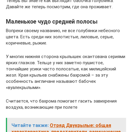
Теперь Вы знаете как выглядит бабочка голубянка.
Давайте же теперь посмотрим, где она проживает.
Маленькое чудо средней полосы
Вопреки своему названию, не все голубянки небесного
цвета. Есть среди них золотистые, лиловые, серые,
коричневые, рыжие.
У многих нижняя сторона крылышек окантована сериями
ярких глазков. Тельце у них заметно пушистое,
тончайшие усики часто полосатые, как милицейский
жезл. Края крыльев снабжены бахромой – за эту
особенность англичане называют бабочек
«вуалекрылыми».
Считается, что бахрома помогает гасить завихрения
воздуха, возникающие при полете
Читайте также:
Отряд Двукрылые: общая
характеристика, представители, размножение