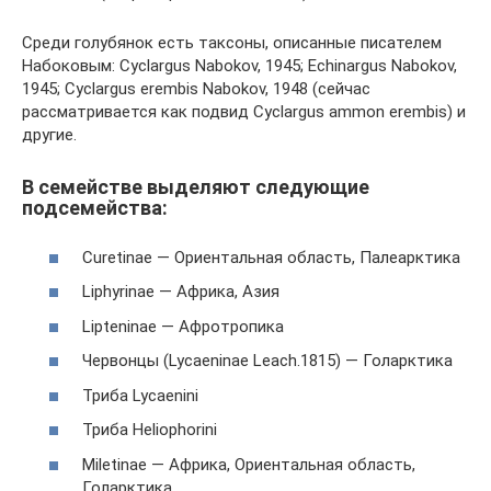
Среди голубянок есть таксоны, описанные писателем
Набоковым: Cyclargus Nabokov, 1945; Echinargus Nabokov,
1945; Cyclargus erembis Nabokov, 1948 (сейчас
рассматривается как подвид Cyclargus ammon erembis) и
другие.
В семействе выделяют следующие
подсемейства:
Curetinae — Ориентальная область, Палеарктика
Liphyrinae — Африка, Азия
Lipteninae — Афротропика
Червонцы (Lycaeninae Leach.1815) — Голарктика
Триба Lycaenini
Триба Heliophorini
Miletinae — Африка, Ориентальная область,
Голарктика