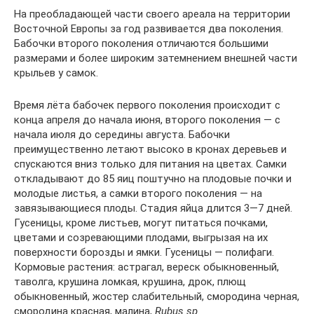
На преобладающей части своего ареала на территории
Восточной Европы за год развивается два поколения.
Бабочки второго поколения отличаются большими
размерами и более широким затемнением внешней части
крыльев у самок.
Время лёта бабочек первого поколения происходит с
конца апреля до начала июня, второго поколения — с
начала июля до середины августа. Бабочки
преимущественно летают высоко в кронах деревьев и
спускаются вниз только для питания на цветах. Самки
откладывают до 85 яиц поштучно на плодовые почки и
молодые листья, а самки второго поколения — на
завязывающиеся плоды. Стадия яйца длится 3—7 дней.
Гусеницы, кроме листьев, могут питаться почками,
цветами и созревающими плодами, выгрызая на их
поверхности борозды и ямки. Гусеницы — полифаги.
Кормовые растения: астрагал, вереск обыкновенный,
таволга, крушина ломкая, крушина, дрок, плющ
обыкновенный, жостер слабительный, смородина черная,
смородина красная, малина,
Rubus sp.