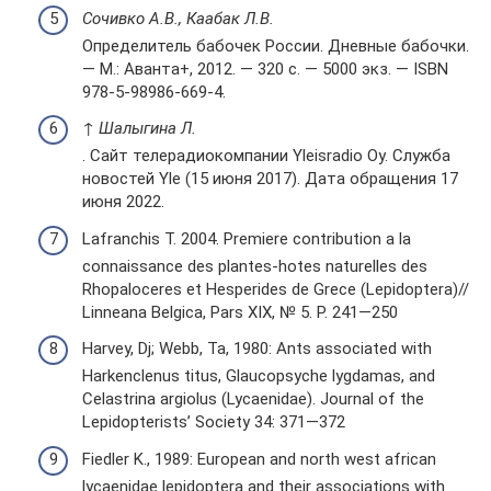
Сочивко А.В., Каабак Л.В.
Определитель бабочек России. Дневные бабочки.
— М.: Аванта+, 2012. — 320 с. — 5000 экз. — ISBN
978-5-98986-669-4.
↑
Шалыгина Л.
. Сайт телерадиокомпании Yleisradio Oy. Служба
новостей Yle (15 июня 2017). Дата обращения 17
июня 2022.
Lafranchis T. 2004. Premiere contribution a la
connaissance des plantes-hotes naturelles des
Rhopaloceres et Hesperides de Grece (Lepidoptera)//
Linneana Belgica, Pars XIX, № 5. P. 241—250
Harvey, Dj; Webb, Ta, 1980: Ants associated with
Harkenclenus titus, Glaucopsyche lygdamas, and
Celastrina argiolus (Lycaenidae). Journal of the
Lepidopterists’ Society 34: 371—372
Fiedler K., 1989: European and north west african
lycaenidae lepidoptera and their associations with