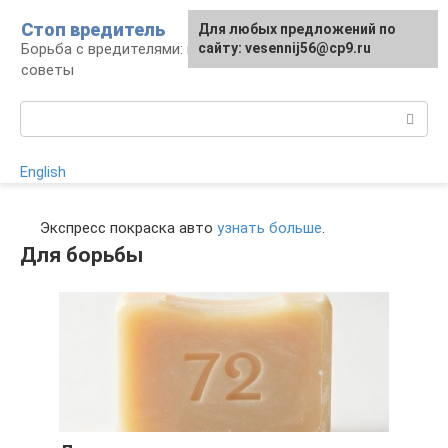
Перейти
Стоп вредитель
Для любых предложений по
к
Борьба с вредителями: правила, средства,
сайту: vesennij56@cp9.ru
контенту
советы
Поиск:
English
Экспресс покраска авто
узнать больше
.
Для борьбы