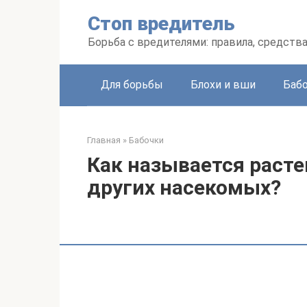
Перейти
Стоп вредитель
к
контенту
Борьба с вредителями: правила, средств
Для борьбы
Блохи и вши
Баб
Главная
»
Бабочки
Как называется расте
других насекомых?