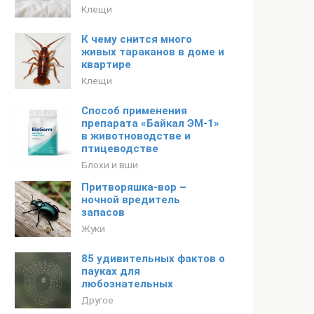
Клещи
К чему снится много
живых тараканов в доме и
квартире
Клещи
Способ применения
препарата «Байкал ЭМ-1»
в животноводстве и
птицеводстве
Блохи и вши
Притворяшка-вор –
ночной вредитель
запасов
Жуки
85 удивительных фактов о
пауках для
любознательных
Другое