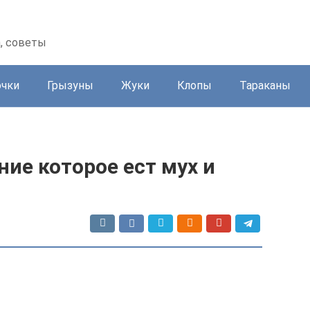
а, советы
очки
Грызуны
Жуки
Клопы
Тараканы
ние которое ест мух и