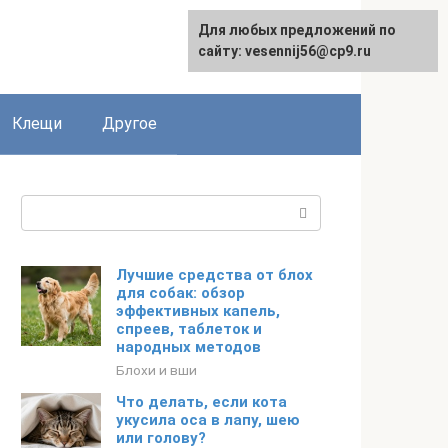
Для любых предложений по
English
сайту: vesennij56@cp9.ru
Клещи
Другое
Поиск:
Лучшие средства от блох
для собак: обзор
эффективных капель,
спреев, таблеток и
народных методов
Блохи и вши
Что делать, если кота
укусила оса в лапу, шею
или голову?