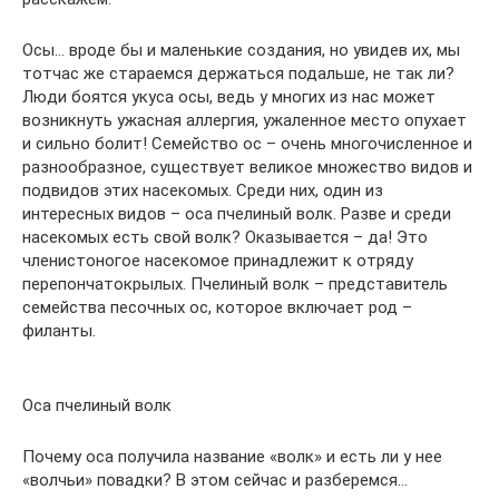
Осы… вроде бы и маленькие создания, но увидев их, мы
тотчас же стараемся держаться подальше, не так ли?
Люди боятся укуса осы, ведь у многих из нас может
возникнуть ужасная аллергия, ужаленное место опухает
и сильно болит! Семейство ос – очень многочисленное и
разнообразное, существует великое множество видов и
подвидов этих насекомых. Среди них, один из
интересных видов – оса пчелиный волк. Разве и среди
насекомых есть свой волк? Оказывается – да! Это
членистоногое насекомое принадлежит к отряду
перепончатокрылых. Пчелиный волк – представитель
семейства песочных ос, которое включает род –
филанты.
Оса пчелиный волк
Почему оса получила название «волк» и есть ли у нее
«волчьи» повадки? В этом сейчас и разберемся…