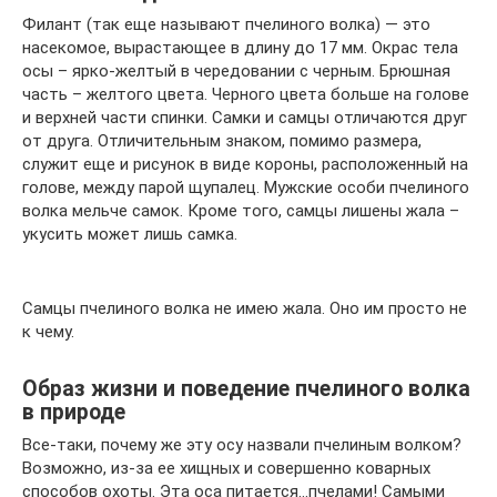
Филант (так еще называют пчелиного волка) — это
насекомое, вырастающее в длину до 17 мм. Окрас тела
осы – ярко-желтый в чередовании с черным. Брюшная
часть – желтого цвета. Черного цвета больше на голове
и верхней части спинки. Самки и самцы отличаются друг
от друга. Отличительным знаком, помимо размера,
служит еще и рисунок в виде короны, расположенный на
голове, между парой щупалец. Мужские особи пчелиного
волка мельче самок. Кроме того, самцы лишены жала –
укусить может лишь самка.
Самцы пчелиного волка не имею жала. Оно им просто не
к чему.
Образ жизни и поведение пчелиного волка
в природе
Все-таки, почему же эту осу назвали пчелиным волком?
Возможно, из-за ее хищных и совершенно коварных
способов охоты. Эта оса питается…пчелами! Самыми