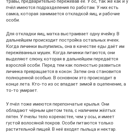
травы, предварительно пережевав её. У ос, так же как и у
пчёл имеются подразделения по работам. У них есть
самка, которая занимается откладкой яиц, и рабочие
особи.
Для откладки яиц, матка выстраивает одну ячейку. В
дальнейшем происходит постройка остальных ячеек.
Когда личинки вылупились, она в качестве еды даёт им
пережёванных мушек. Когда личинки питаются, они
выделяют слюну, которая в дальнейшем передаётся
взрослой особи. Перед тем как полностью развиться
личинка превращается в кокон. Затем она становится
полноценной особью. В основном это происходит в
конце лета. Кто-то из ос впадает зимой в оцепенение, а
то-то умирает.
У пчёл тоже имеются перепончатые крылья. Они
обладают чёрным цветом тела, с наличием жёлтых
пятен. У пчелы тело коренастее, чем у осы, и имеет
густой волосяной покров. Особи питаются только
растительной пищей. В неё входят пыльца и нектар.