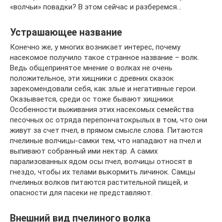
«волчьи» повадки? В этом сейчас и разберемся…
Устрашающее название
Конечно же, у многих возникает интерес, почему
насекомое получило такое странное название – волк.
Ведь общепринятое мнение о волках не очень
положительное, эти хищники с древних сказок
зарекомендовали себя, как злые и негативные герои.
Оказывается, среди ос тоже бывают хищники.
Особенности выживания этих насекомых семейства
песочных ос отряда перепончатокрылых в том, что они
живут за счет пчел, в прямом смысле слова. Питаются
пчелиные волчицы-самки тем, что нападают на пчел и
выпивают собранный ими нектар. А самих
парализованных ядом осы пчел, волчицы относят в
гнездо, чтобы их телами выкормить личинок. Самцы
пчелиных волков питаются растительной пищей, и
опасности для пасеки не представляют.
Внешний вид пчелиного волка