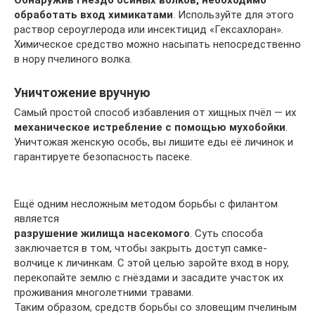
Обнаружив гнездо осиных волков, необходимо
обработать вход химикатами
. Используйте для этого
раствор сероуглерода или инсектицид «Гексахлоран».
Химическое средство можно насыпать непосредственно
в нору пчелиного волка.
Уничтожение вручную
Самый простой способ избавления от хищных пчёл — их
механическое истребление с помощью мухобойки
.
Уничтожая женскую особь, вы лишите еды её личинок и
гарантируете безопасность пасеке.
Ещё одним несложным методом борьбы с филантом
является
разрушение жилища насекомого
. Суть способа
заключается в том, чтобы закрыть доступ самке-
волчице к личинкам. С этой целью заройте вход в нору,
перекопайте землю с гнёздами и засадите участок их
проживания многолетними травами.
Таким образом, средств борьбы со зловещим пчелиным