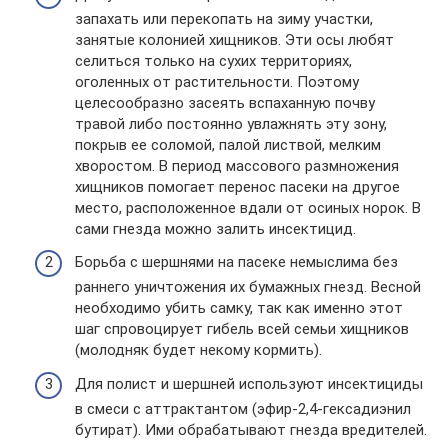
запахать или перекопать на зиму участки,
занятые колонией хищников. Эти осы любят
селиться только на сухих территориях,
оголенных от растительности. Поэтому
целесообразно засеять вспаханную почву
травой либо постоянно увлажнять эту зону,
покрыв ее соломой, палой листвой, мелким
хворостом. В период массового размножения
хищников помогает перенос пасеки на другое
место, расположенное вдали от осиных норок. В
сами гнезда можно залить инсектицид.
Борьба с шершнями на пасеке немыслима без
раннего уничтожения их бумажных гнезд. Весной
необходимо убить самку, так как именно этот
шаг спровоцирует гибель всей семьи хищников
(молодняк будет некому кормить).
Для полист и шершней используют инсектициды
в смеси с аттрактантом (эфир-2,4-гексадиэнил
бутират). Ими обрабатывают гнезда вредителей.