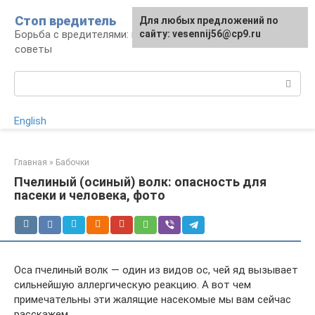
Перейти
Стоп вредитель
Для любых предложений по
к
Борьба с вредителями: правила, средства,
сайту: vesennij56@cp9.ru
контенту
советы
Поиск:
English
Главная
»
Бабочки
Пчелиный (осиный) волк: опасность для
пасеки и человека, фото
Оса пчелиный волк — один из видов ос, чей яд вызывает
сильнейшую аллергическую реакцию. А вот чем
примечательны эти жалящие насекомые мы вам сейчас
расскажем.