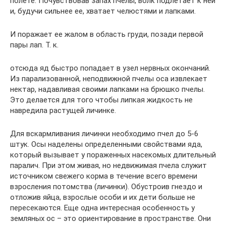
полете. Почувствовав запах пчелы, волк подлетает к ней
и, будучи сильнее ее, хватает челюстями и лапками.
И поражает ее жалом в область груди, позади первой
пары лап. Т. к.
отсюда яд быстро попадает в узел нервных окончаний.
Из парализованной, неподвижной пчелы оса извлекает
нектар, надавливая своими лапками на брюшко пчелы.
Это делается для того чтобы липкая жидкость не
навредила растущей личинке.
Для вскармливания личинки необходимо пчел до 5-6
штук. Осы наделены определенными свойствами яда,
который вызывает у пораженных насекомых длительный
паралич. При этом живая, но недвижимая пчела служит
источником свежего корма в течение всего времени
взросления потомства (личинки). Обустроив гнездо и
отложив яйца, взрослые особи и их дети больше не
пересекаются. Еще одна интересная особенность у
земляных ос – это ориентирование в пространстве. Они