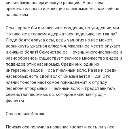
сильнейшую аллергическую реакцию. А вот чем
примечательны эти жалящие насекомые мы вам сейчас
расскажем.
Осы… вроде бы и маленькие создания, но увидев их, мы
тотчас же стараемся держаться подальше, не так ли?
Люди боятся укуса осы, ведь у многих из нас может
возникнуть ужасная аллергия, ужаленное место опухает
и сильно болит! Семейство ос – очень многочисленное и
разнообразное, существует великое множество видов и
подвидов этих насекомых. Среди них, один из
интересных видов – оса пчелиный волк. Разве и среди
насекомых есть свой волк? Оказывается – да! Это
членистоногое насекомое принадлежит к отряду
перепончатокрылых. Пчелиный волк – представитель
семейства песочных ос, которое включает род –
филанты.
Оса пчелиный волк
Почему оса получила название «волк» и есть ли у нее