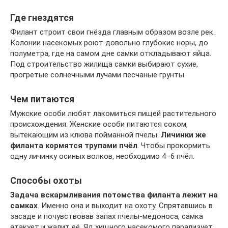
Где гнездятся
Филант строит свои гнёзда главным образом возле рек.
Колонии насекомых роют довольно глубокие норы, до
полуметра, где на самом дне самки откладывают яйца.
Под строительство жилища самки выбирают сухие,
прогретые солнечными лучами песчаные грунты.
Чем питаются
Мужские особи любят лакомиться пищей растительного
происхождения. Женские особи питаются соком,
вытекающим из клюва пойманной пчелы.
Личинки же
филанта кормятся трупами пчёл
. Чтобы прокормить
одну личинку осиных волков, необходимо 4–6 пчёл.
Способы охоты
Задача вскармливания потомства филанта лежит на
самках
. Именно она и выходит на охоту. Спрятавшись в
засаде и почувствовав запах пчелы-медоноса, самка
атакует и жалит её. Яд хищного насекомого парализует