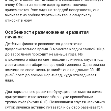
пчелу. Обхватив лапами жертву, самка-волчица
приземляется. Уже сидя на твёрдой поверхности, она
выпивает из зобика жертвы нектар, а саму пчелу
относит в нору.
Особенности размножения и развития
личинок
Детёныш филанта развивается достаточно
продолжительное время. С момента кладки самкой яйца
до взросления проходит не меньше года. Из
отложенного яйца на свет выходит личинка, спустя год
достигающая габаритов средней гусеницы. Одна осиная
волчица за свою жизнь (а живёт она не дольше 30–45
дней) роет до восьми нор-гнёзд, куда откладывает
яйца.
Для нормального развития будущего потомства самка
прикрепляет отложенное яйцо к уже припасённым
трупам пчёл (около 6–8). Появившаяся спустя несколько
суток личинка активно питается и быстро развивается.