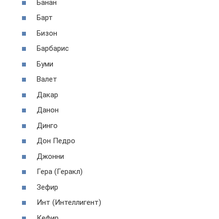
Банан
Барт
Бизон
Барбарис
Буми
Валет
Дакар
Данон
Динго
Дон Педро
Джонни
Гера (Геракл)
Зефир
Инт (Интеллигент)
Кефир