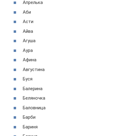
Апрелька
Аби
Асти
Айва
Агуша
Аура
Афина
Августина
Буся
Балерина
Беляночка
Баловница
Барби
Бариня