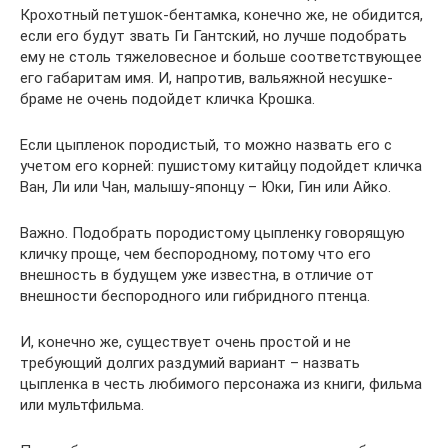
Крохотный петушок-бентамка, конечно же, не обидится,
если его будут звать Ги Гантский, но лучше подобрать
ему не столь тяжеловесное и больше соответствующее
его габаритам имя. И, напротив, вальяжной несушке-
браме не очень подойдет кличка Крошка.
Если цыпленок породистый, то можно назвать его с
учетом его корней: пушистому китайцу подойдет кличка
Ван, Ли или Чан, малышу-японцу – Юки, Гин или Айко.
Важно. Подобрать породистому цыпленку говорящую
кличку проще, чем беспородному, потому что его
внешность в будущем уже известна, в отличие от
внешности беспородного или гибридного птенца.
И, конечно же, существует очень простой и не
требующий долгих раздумий вариант – назвать
цыпленка в честь любимого персонажа из книги, фильма
или мультфильма.