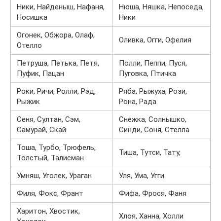
Ники, Найденыш, Нафаня,
Нюша, Няшка, Непоседа,
Носишка
Ники
Огонек, Обжора, Олаф,
Оливка, Огги, Офелия
Отелло
Петруша, Петька, Петя,
Полли, Пеппи, Пуся,
Пуфик, Пацан
Пуговка, Птичка
Роки, Ричи, Ролли, Рэд,
Ряба, Рыжуха, Рози,
Рыжик
Рона, Рада
Сеня, Султан, Сэм,
Снежка, Солнышко,
Самурай, Скай
Синди, Соня, Стелла
Тоша, Турбо, Трюфель,
Тиша, Тутси, Тату,
Толстый, Талисман
Умняш, Уголек, Ураган
Уля, Ума, Угги
Филя, Фокс, Франт
Фифа, Фрося, Фаня
Харитон, Хвостик,
Хлоя, Ханна, Холли