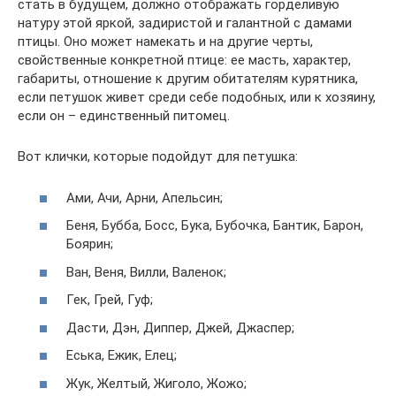
стать в будущем, должно отображать горделивую
натуру этой яркой, задиристой и галантной с дамами
птицы. Оно может намекать и на другие черты,
свойственные конкретной птице: ее масть, характер,
габариты, отношение к другим обитателям курятника,
если петушок живет среди себе подобных, или к хозяину,
если он – единственный питомец.
Вот клички, которые подойдут для петушка:
Ами, Ачи, Арни, Апельсин;
Беня, Бубба, Босс, Бука, Бубочка, Бантик, Барон,
Боярин;
Ван, Веня, Вилли, Валенок;
Гек, Грей, Гуф;
Дасти, Дэн, Диппер, Джей, Джаспер;
Еська, Ежик, Елец;
Жук, Желтый, Жиголо, Жожо;