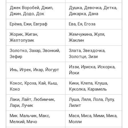
Джек Воробей, Джип,
Душка, Девочка, Детка,
Джин, Додо, Док
Дикарка, Дана
Ерёма, Ежи, Евграф
Ева, Ея, Егоза
Жорик, Жиган,
Жемчужина, Жуля,
Желтопузик
Жаклин
Золотко, Захар, Звонкий,
Злата, Звездочка,
Зефир
Золотце, Зизи
Иззи, Ириска, Искорка,
Инь, Игрек, Икар, Йогурт
Йоки
Кокос, Кроха, Кай, Кыш,
Кики, Клепа, Клуша,
Коко
Куколка, Карамель
Лаки, Лайт, Любимчик,
Луша, Ляля, Лола, Лулу,
Лари, Лучик
Лилит
Мик. Мальчик, Макс,
Мася, Миса, Мими, Мика,
Мелкий, Мачо
Молли