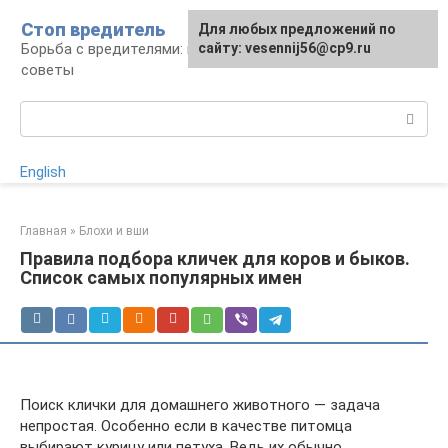
Перейти
Стоп вредитель
Для любых предложений по
к
Борьба с вредителями: правила, средства,
сайту: vesennij56@cp9.ru
контенту
советы
Поиск:
English
Главная
»
Блохи и вши
Правила подбора кличек для коров и быков.
Список самых популярных имен
Поиск клички для домашнего животного — задача
непростая. Особенно если в качестве питомца
выбирают курицу или петуха. Ведь их обычно