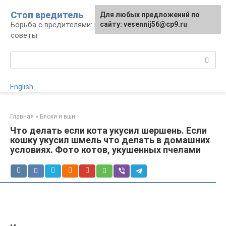
Перейти
Стоп вредитель
Для любых предложений по
к
Борьба с вредителями: правила, средства,
сайту: vesennij56@cp9.ru
контенту
советы
Поиск:
English
Главная
»
Блохи и вши
Что делать если кота укусил шершень. Если
кошку укусил шмель что делать в домашних
условиях. Фото котов, укушенных пчелами