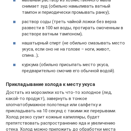
мыльный раствор из хозяйственного мыла
снимает зуд (обильно намыливать ватный
тампон и периодически промывать ранку);
раствор соды (треть чайной ложки без верха
развести в 100 мл воды, протирать смоченным в
растворе ватным тампоном);
нашатырный спирт (не обильно смазывать место
укуса, если оно не на голове – ноги, живот,
спина…);
куркума (обильно присыпать место укуса,
предварительно смочив его обычной водой).
Прикладывание холода к месту укуса
Достать из морозилки хоть что-то холодное (лед,
какой-то продукт), завернуть в тонкое
хлопчатобумажное полотенце или салфетку и
прикладывать на 10 секунд с такими же перерывами.
Холод резко сузит кожные капилляры, будет
препятствовать распространению яда и увеличению
отека. Холод можно приложить до обработки места