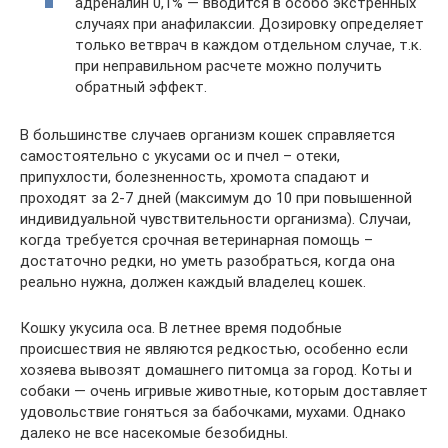
адреналин 0,1% — вводится в особо экстренных
случаях при анафилаксии. Дозировку определяет
только ветврач в каждом отдельном случае, т.к.
при неправильном расчете можно получить
обратный эффект.
В большинстве случаев организм кошек справляется
самостоятельно с укусами ос и пчел – отеки,
припухлости, болезненность, хромота спадают и
проходят за 2-7 дней (максимум до 10 при повышенной
индивидуальной чувствительности организма). Случаи,
когда требуется срочная ветеринарная помощь –
достаточно редки, но уметь разобраться, когда она
реально нужна, должен каждый владелец кошек.
Кошку укусила оса. В летнее время подобные
происшествия не являются редкостью, особенно если
хозяева вывозят домашнего питомца за город. Коты и
собаки — очень игривые животные, которым доставляет
удовольствие гоняться за бабочками, мухами. Однако
далеко не все насекомые безобидны.