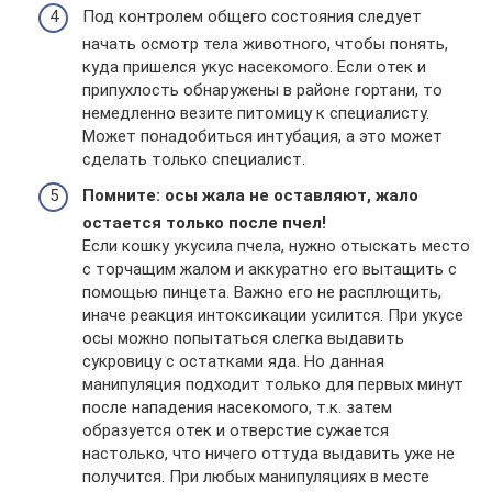
Под контролем общего состояния следует
начать осмотр тела животного, чтобы понять,
куда пришелся укус насекомого. Если отек и
припухлость обнаружены в районе гортани, то
немедленно везите питомицу к специалисту.
Может понадобиться интубация, а это может
сделать только специалист.
Помните: осы жала не оставляют, жало
остается только после пчел!
Если кошку укусила пчела, нужно отыскать место
с торчащим жалом и аккуратно его вытащить с
помощью пинцета. Важно его не расплющить,
иначе реакция интоксикации усилится. При укусе
осы можно попытаться слегка выдавить
сукровицу с остатками яда. Но данная
манипуляция подходит только для первых минут
после нападения насекомого, т.к. затем
образуется отек и отверстие сужается
настолько, что ничего оттуда выдавить уже не
получится. При любых манипуляциях в месте