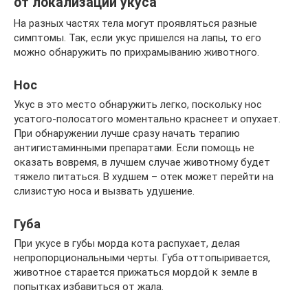
от локализации укуса
На разных частях тела могут проявляться разные
симптомы. Так, если укус пришелся на лапы, то его
можно обнаружить по прихрамыванию животного.
Нос
Укус в это место обнаружить легко, поскольку нос
усатого-полосатого моментально краснеет и опухает.
При обнаружении лучше сразу начать терапию
антигистаминными препаратами. Если помощь не
оказать вовремя, в лучшем случае животному будет
тяжело питаться. В худшем – отек может перейти на
слизистую носа и вызвать удушение.
Губа
При укусе в губы морда кота распухает, делая
непропорциональными черты. Губа оттопыривается,
животное старается прижаться мордой к земле в
попытках избавиться от жала.