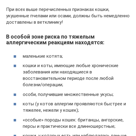
При всех выше перечисленных признаках кошки,
укушенные пчелами или осами, должны быть немедленно
доставлены в ветклинику!
В особой зоне риска по тяжелым
аллергическим реакциям находятся:
маленькие котята;
кошки и коты, имеющие любые хронические
заболевания или находящиеся в
восстановительном периоде после любой
болезни/операции;
особи, получившие множественные укусы;
коты (у котов аллергии проявляются быстрее и
тяжелее, нежели у кошек);
«особые» породы кошек: британцы, ангорские,
персы и практически все длинношерстные;
кошки, у которых есть или наблюдалась раньше