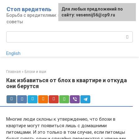
Перейти
Стоп вредитель
Для любых предложений по
к
Борьба с вредителями: правила, средства,
сайту: vesennij56@cp9.ru
контенту
советы
Поиск:
English
Главная
»
Блохи и вши
Как избавиться от блох в квартире и откуда
они берутся
Многие люди склоны к утверждению, что блохи в
квартире могут появиться лишь с домашними
питомцами. И это только в том случае, если питомцы
будут гулять одни и случайно пересекутся с уличными