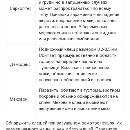
и груди, но в запущенных случаях
Саркоптес
может распространиться по всему
телу. Признаки заражения – выпадение
шерсти, покраснение кожи, появление
расчесов, корочек. У беременных
морских свинок возможны выкидыши
или рассасывание эмбрионов.
Подкожный клещ размером 0,2-0,5 мм.
Обитает преимущественно в области
головы, на передних лапах и на
Демодекс
туловище. Вызывает покраснение
кожи, облысение, появление
папулезных образований и корочек.
Паразиты обитают в густом шерстном
покрове и обычно обнаруживаются на
Меховой
спине. Меховые клещи вызывают
шелушение кожи и выпадение меха.
Обнаружить клещей при визуальном осмотре нельзя. Их
размер намного меньше, чем у блох и вшей. Паразитов