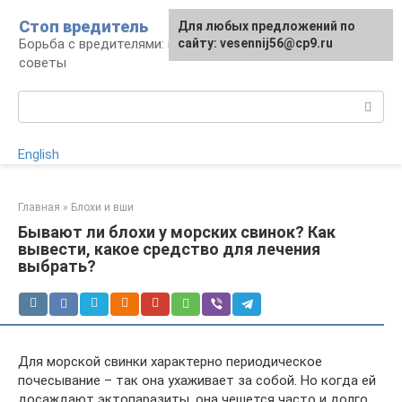
Перейти
Стоп вредитель
Для любых предложений по
к
Борьба с вредителями: правила, средства,
сайту: vesennij56@cp9.ru
контенту
советы
Поиск:
English
Главная
»
Блохи и вши
Бывают ли блохи у морских свинок? Как
вывести, какое средство для лечения
выбрать?
Для морской свинки характерно периодическое
почесывание – так она ухаживает за собой. Но когда ей
досаждают эктопаразиты, она чешется часто и долго,