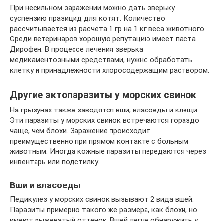
При несильном заражении можно дать зверьку
суспензию празицид для котят. Количество
рассчитывается из расчета 1 гр на 1 кг веса животного.
Среди ветеринаров хорошую репутацию имеет паста
Дирофен. В процессе лечения зверька
медикаментозными средствами, нужно обработать
клетку и принадлежности хлоросодержащим раствором.
Другие эктопаразиты у морских свинок
На грызунах также заводятся вши, власоеды и клещи.
Эти паразиты у морских свинок встречаются гораздо
чаще, чем блохи. Заражение происходит
преимущественно при прямом контакте с больным
животным. Иногда кожные паразиты передаются через
инвентарь или подстилку.
Вши и власоеды
Педикулез у морских свинок вызывают 2 вида вшей.
Паразиты примерно такого же размера, как блохи, но
имеют рыжеватый оттенок. Вшей легче обнаружить у