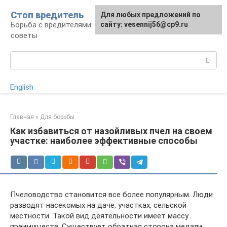
Перейти
Стоп вредитель
Для любых предложений по
к
Борьба с вредителями: правила, средства,
сайту: vesennij56@cp9.ru
контенту
советы
Поиск:
English
Главная
»
Для борьбы
Как избавиться от назойливых пчел на своем
участке: наиболее эффективные способы
Пчеловодство становится все более популярным. Люди
разводят насекомых на даче, участках, сельской
местности. Такой вид деятельности имеет массу
преимуществ. Существует обратная сторона медали.