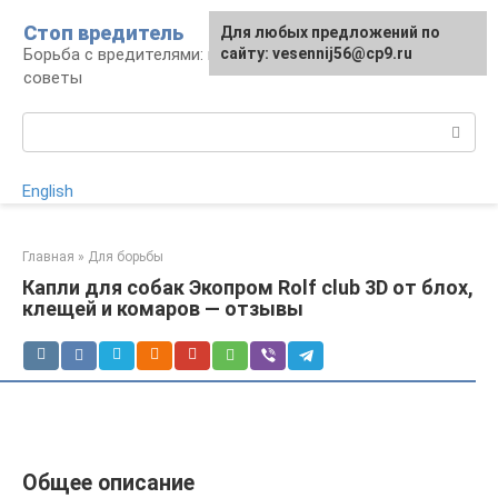
Перейти
Стоп вредитель
Для любых предложений по
к
Борьба с вредителями: правила, средства,
сайту: vesennij56@cp9.ru
контенту
советы
Поиск:
English
Главная
»
Для борьбы
Капли для собак Экопром Rolf club 3D от блох,
клещей и комаров — отзывы
Общее описание