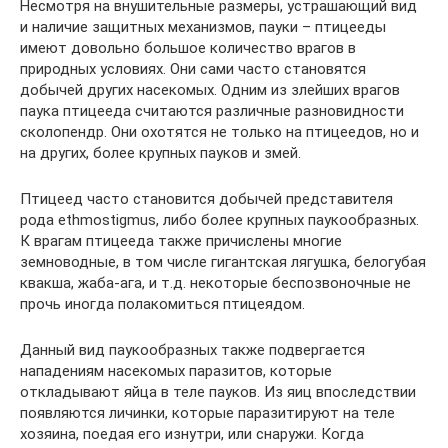
Несмотря на внушительные размеры, устрашающий вид
и наличие защитных механизмов, пауки – птицееды
имеют довольно большое количество врагов в
природных условиях. Они сами часто становятся
добычей других насекомых. Одним из злейших врагов
паука птицееда считаются различные разновидности
сколопендр. Они охотятся не только на птицеедов, но и
на других, более крупных пауков и змей.
Птицеед часто становится добычей представителя
рода ethmоstigmus, либо более крупных паукообразных.
К врагам птицееда также причислены многие
земноводные, в том числе гигантская лягушка, белогубая
квакша, жаба-ага, и т.д. некоторые беспозвоночные не
прочь иногда полакомиться птицеядом.
Данный вид паукообразных также подвергается
нападениям насекомых паразитов, которые
откладывают яйца в теле пауков. Из яиц впоследствии
появляются личинки, которые паразитируют на теле
хозяина, поедая его изнутри, или снаружи. Когда