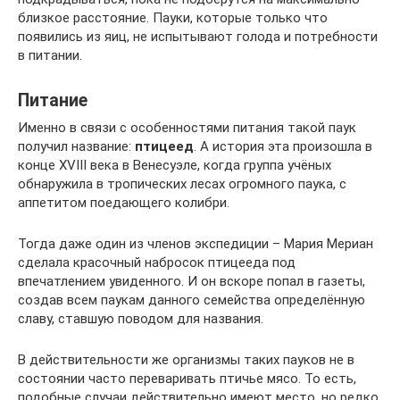
близкое расстояние. Пауки, которые только что
появились из яиц, не испытывают голода и потребности
в питании.
Питание
Именно в связи с особенностями питания такой паук
получил название:
птицеед
. А история эта произошла в
конце XVIII века в Венесуэле, когда группа учёных
обнаружила в тропических лесах огромного паука, с
аппетитом поедающего колибри.
Тогда даже один из членов экспедиции – Мария Мериан
сделала красочный набросок птицееда под
впечатлением увиденного. И он вскоре попал в газеты,
создав всем паукам данного семейства определённую
славу, ставшую поводом для названия.
В действительности же организмы таких пауков не в
состоянии часто переваривать птичье мясо. То есть,
подобные случаи действительно имеют место, но редко.