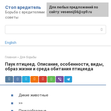
Перейти
Стоп вредитель
Для любых предложений по
к
Борьба с вредителями: правила, средства,
сайту: vesennij56@cp9.ru
контенту
советы
Поиск:
English
Главная
»
Для борьбы
Паук птицеед. Описание, особенности, виды,
образ жизни и среда обитания птицееда
Дикие животные
>>
Паукообразные