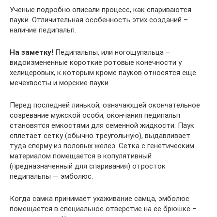
Ученые подробно описали процесс, как спариваются
пауки. Отличительная особенность этих созданий –
наличие педипальп.
На заметку!
Педипальпы, или ногощупальца –
видоизмененные короткие ротовые конечности у
хелицеровых, к которым кроме пауков относятся еще
мечехвосты и морские пауки.
Перед последней линькой, означающей окончательное
созревание мужской особи, окончания педипальп
становятся емкостями для семенной жидкости. Паук
сплетает сетку (обычно треугольную), выдавливает
туда сперму из половых желез. Сетка с генетическим
материалом помещается в копулятивный
(предназначенный для спаривания) отросток
педипальпы — эмболюс.
Когда самка принимает ухаживание самца, эмболюс
помещается в специальное отверстие на ее брюшке –