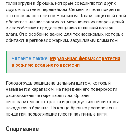
головогруди и брюшка, которые соединяются друг с
другом плотным перешейком. Сегменты тела покрыты
плотным экзоскелетом – хитином. Такой защитный слой
оберегает членистоногих от механических повреждений
и способствует предотвращению излишней потери
влаги. Это особенно важно для тех насекомых, которые
обитают в регионах с жарким, засушливым климатом.
Читайте также:
Муравьиная ферма: стратегия
в режиме реального времени
Головогрудь защищена цельным щитом, который
называется карапасом. На передней его поверхности
расположены четыре пары глаз. Органы
пищеварительного тракта и репродуктивной системы
находятся в брюшке. На конце брюшка расположены
придатки, позволяющие плести паутинные нити.
Спаривание