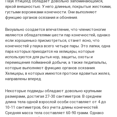
Паук птицеед обладает довольно запоминающейся,
яркой внешностью. У него длинные, покрытые жесткими,
густыми ворсинками конечности. Они выполняют
функцию органов осязания и обоняния.
Визуально создается впечатление, что членистоногие
являются обладателями шести пар конечностей, однако
если хорошенько присмотреться, станет ясно, что
конечностей у паука всего четыре пары. Это лапки, одна
пара которых приходится на хелицеры, которые
используются для рытья нор, защиты, охоты и
перемещения пойманной добычи, а также педипальпы,
которые выполняют функцию органов осязания.
Хелицеры, в которых имеются протоки ядовитых желез,
направлены вперед.
Некоторые подвиды обладают довольно крупными
размерами, достигая 27-30 сантиметров. В среднем
длина тела одной взрослой особи составляет от 4 до
10-11 сантиметров, без учета длины конечностей.
Средняя масса тела составляет 60-90 грамм. Однако