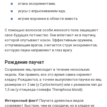
атака экскрементами;
укусы с впрыскиванием яда;
жгучие ворсинки в области живота.
С помощью волосков особи женского пола защищают
свое будущее потомство. Они вплетают их в паутину,
которой опутывают кокон. Эффективным оружием,
отпугивающим врагов, считается струя экскрементов,
которую пауки направляют в глаз врагу.
Рождение паучат
Созревание яиц происходит в течение нескольких
недель. Как правило, все это время самка охраняет
кладку. Рождаются, а точнее вылупляются паучки из яиц
размером от 2 мм (у Cyclosternum) или с размахом лап до
1,5 см (у птицееда-голиафа Theraphosa blondi).
Интересный факт!
Паучата древесных видов
созревают быстрее, чем их сородичи, но в кладке их