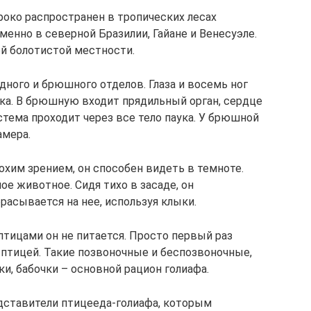
око распространен в тропических лесах
енно в северной Бразилии, Гайане и Венесуэле.
ой болотистой местности.
дного и брюшного отделов. Глаза и восемь ног
ка. В брюшную входит прядильный орган, сердце
тема проходит через все тело паука. У брюшной
амера.
лохим зрением, он способен видеть в темноте.
ое животное. Сидя тихо в засаде, он
расывается на нее, используя клыки.
птицами он не питается. Просто первый раз
л птицей. Такие позвоночные и беспозвоночные,
и, бабочки – основной рацион голиафа.
дставители птицееда-голиафа, которым