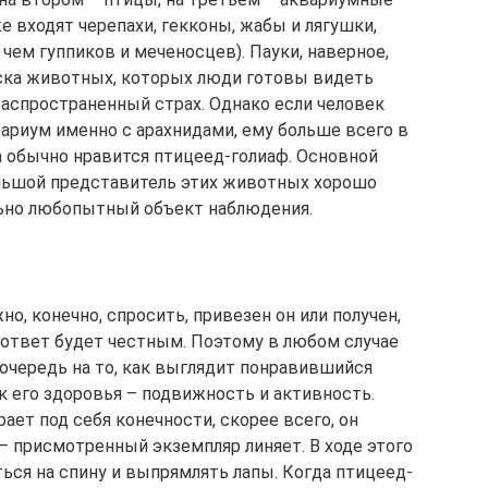
е входят черепахи, гекконы, жабы и лягушки,
 чем гуппиков и меченосцев). Пауки, наверное,
иска животных, которых люди готовы видеть
распространенный страх. Однако если человек
ариум именно с арахнидами, ему больше всего в
а обычно нравится птицеед-голиаф. Основной
ольшой представитель этих животных хорошо
льно любопытный объект наблюдения.
но, конечно, спросить, привезен он или получен,
то ответ будет честным. Поэтому в любом случае
очередь на то, как выглядит понравившийся
к его здоровья – подвижность и активность.
ает под себя конечности, скорее всего, он
 – присмотренный экземпляр линяет. В ходе этого
ься на спину и выпрямлять лапы. Когда птицеед-