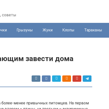
а, советы
очки
Грызуны
Жуки
Клопы
Тараканы
ающим завести дома
а более-менее привычных питомцев. На первом
, на втором – птицы, на третьем – аквариумные