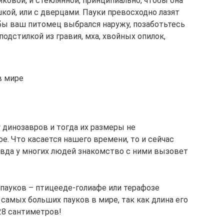
ковой, и стеклянной, принципиально, чтобы она
кой, или с дверцами. Пауки превосходно лазят
тобы ваш питомец выбрался наружу, позаботьтесь
одстилкой из гравия, мха, хвойных опилок,
в мире
у динозавров и тогда их размеры не
е. Что касается нашего времени, то и сейчас
авда у многих людей знакомство с ними вызовет
 пауков – птицееде-голиафе или терафозе
 самых больших пауков в мире, так как длина его
28 сантиметров!