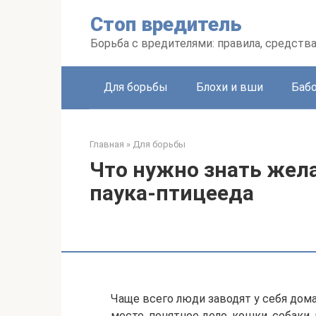
Перейти
Стоп вредитель
к
контенту
Борьба с вредителями: правила, средств
Для борьбы
Блохи и вши
Баб
Главная
»
Для борьбы
Что нужно знать жел
паука-птицееда
Чаще всего люди заводят у себя дом
месте, понятное дело, кошки, собаки