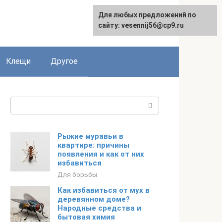
Для любых предложений по
English
сайту: vesennij56@cp9.ru
Клещи
Другое
Поиск:
Рыжие муравьи в
квартире: причины
появления и как от них
избавиться
Для борьбы
Как избавиться от мух в
деревянном доме?
Народные средства и
бытовая химия