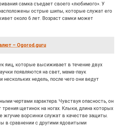
аривания самка съедает своего «любимого». У
 расположены острые шипы, которые служат его
живет около 6 лет. Возраст самки может
алют – Ogorod.guru
ук яиц, которые высиживает в течение двух
паучки появляются на свет, мама-паук
 нескольких недель, после чего они ведут
ными чертами характера. Чувствуя опасность, он
 трения щетинок на ногах. Клыки, длина которых
же жгучие ворсинки служат в качестве защиты.
ны в сравнении с другими ядовитыми