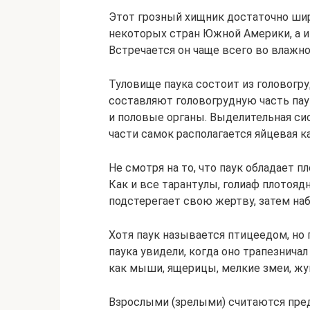
Этот грозный хищник достаточно шир
некоторых стран Южной Америки, а им
Встречается он чаще всего во влажн
Туловище паука состоит из головогру
составляют головогрудную часть пау
и половые органы. Выделительная сис
части самок располагается яйцевая к
Не смотря на то, что паук обладает п
Как и все тарантулы, голиаф плотоядн
подстерегает свою жертву, затем наб
Хотя паук называется птицеедом, но 
паука увидели, когда оно трапезнича
как мыши, ящерицы, мелкие змеи, жук
Взрослыми (зрелыми) считаются пре