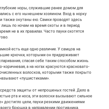
глубокие норы, служившие ранее домом для
чались с его нынешнем хозяином. Вход в норку
ки также окутаны ею. Самки проводят здесь
 лишь по ночам на время охоты и в период
ремя не в их правилах. Часто пауки охотятся
гово.
кой есть еще одно различие. У самцов на
ьшие крючки, которыми он придерживает
паривания, спасая себе таким способом жизнь.
о-коричневая, а на ногах красуются красновато-
гочисленных волосков, которыми также покрыто
у называют «пушистиками».
з средств защиты от непрошеных гостей. Дело в
зистые рта и носа, эти волоски вызывают сильное
е» достигло цели, пауки резкими движениями
своего брюшка в направлении противника.