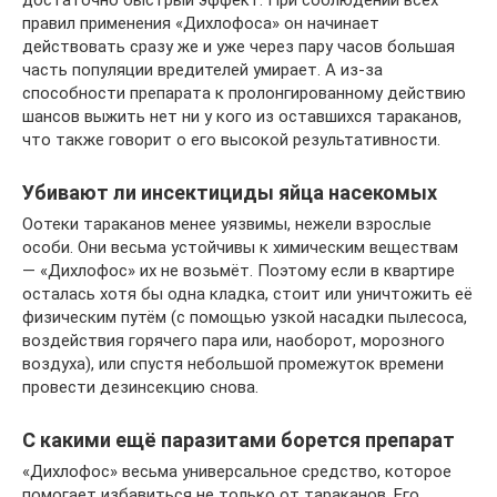
достаточно быстрый эффект. При соблюдении всех
правил применения «Дихлофоса» он начинает
действовать сразу же и уже через пару часов большая
часть популяции вредителей умирает. А из-за
способности препарата к пролонгированному действию
шансов выжить нет ни у кого из оставшихся тараканов,
что также говорит о его высокой результативности.
Убивают ли инсектициды яйца насекомых
Оотеки тараканов менее уязвимы, нежели взрослые
особи. Они весьма устойчивы к химическим веществам
— «Дихлофос» их не возьмёт. Поэтому если в квартире
осталась хотя бы одна кладка, стоит или уничтожить её
физическим путём (с помощью узкой насадки пылесоса,
воздействия горячего пара или, наоборот, морозного
воздуха), или спустя небольшой промежуток времени
провести дезинсекцию снова.
С какими ещё паразитами борется препарат
«Дихлофос» весьма универсальное средство, которое
помогает избавиться не только от тараканов. Его