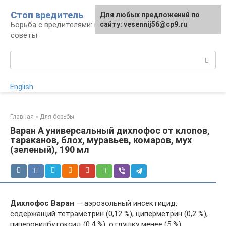
Перейти
Стоп вредитель
Для любых предложений по
к
Борьба с вредителями: правила, средства,
сайту: vesennij56@cp9.ru
контенту
советы
Поиск:
English
Главная
»
Для борьбы
Варан А универсальный дихлофос от клопов,
тараканов, блох, муравьев, комаров, мух
(зеленый), 190 мл
Дихлофос Варан
— аэрозольный инсектицид,
содержащий тетраметрин (0,12 %), циперметрин (0,2 %),
пиперонилбутоксид (0,4 %), отдушку менее (5 %),