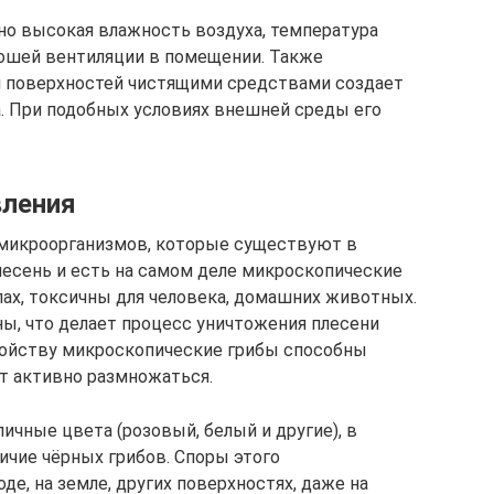
но высокая влажность воздуха, температура
рошей вентиляции в помещении. Также
и поверхностей чистящими средствами создает
а. При подобных условиях внешней среды его
вления
микроорганизмов, которые существуют в
Плесень и есть на самом деле микроскопические
ах, токсичны для человека, домашних животных.
ы, что делает процесс уничтожения плесени
войству микроскопические грибы способны
ет активно размножаться.
чные цвета (розовый, белый и другие), в
ичие чёрных грибов. Споры этого
де, на земле, других поверхностях, даже на