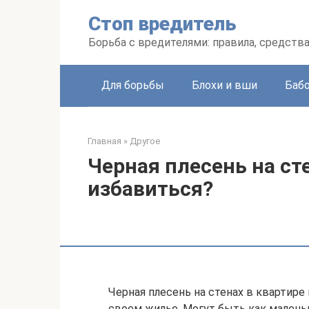
Перейти
Стоп вредитель
к
контенту
Борьба с вредителями: правила, средств
Для борьбы
Блохи и вши
Баб
Главная
»
Другое
Черная плесень на сте
избавиться?
Черная плесень на стенах в квартир
своем жилье. Могут быть как малень