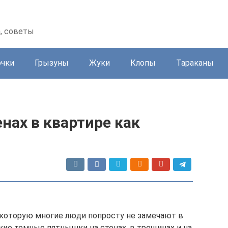
а, советы
очки
Грызуны
Жуки
Клопы
Тараканы
нах в квартире как
е которую многие люди попросту не замечают в
кие темные пятнышки на стенах, в трещинах и на