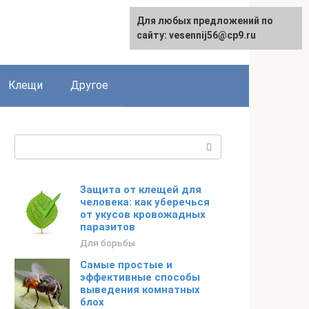
Для любых предложений по
English
сайту: vesennij56@cp9.ru
Клещи
Другое
Поиск:
Защита от клещей для
человека: как уберечься
от укусов кровожадных
паразитов
Для борьбы
Самые простые и
эффективные способы
выведения комнатных
блох