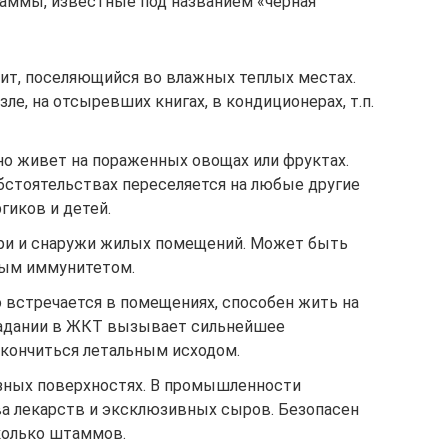
аммы, известные под названием «черная
рофит, поселяющийся во влажных теплых местах.
ле, на отсыревших книгах, в кондиционерах, т.п.
льно живет на пораженных овощах или фруктах.
бстоятельствах переселяется на любые другие
гиков и детей.
утри и снаружи жилых помещений. Может быть
ным иммунитетом.
 встречается в помещениях, способен жить на
падании в ЖКТ вызывает сильнейшее
акончиться летальным исходом.
разных поверхностях. В промышленности
ва лекарств и эксклюзивных сыров. Безопасен
колько штаммов.