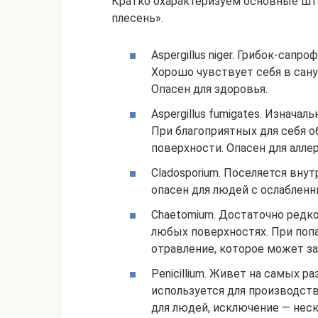
Кратко охарактеризуем основные шт
плесень».
Aspergillus niger. Грибок-сап
Хорошо чувствует себя в сануз
Опасен для здоровья.
Aspergillus fumigates. Изнача
При благоприятных для себя о
поверхности. Опасен для аллер
Cladosporium. Поселяется вн
опасен для людей с ослаблен
Chaetomium. Достаточно редко
любых поверхностях. При по
отравление, которое может з
Penicillium. Живет на самых 
используется для производст
для людей, исключение — нес