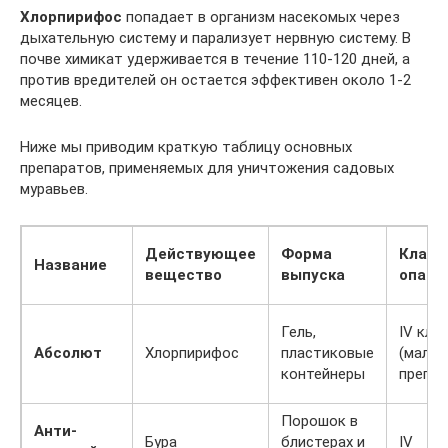
Хлорпирифос
попадает в организм насекомых через
дыхательную систему и парализует нервную систему. В
почве химикат удерживается в течение 110-120 дней, а
против вредителей он остается эффективен около 1-2
месяцев.
Ниже мы приводим краткую таблицу основных
препаратов, применяемых для уничтожения садовых
муравьев.
Действующее
Форма
Класс
Название
вещество
выпуска
опасн
Гель,
IV кла
Абсолют
Хлорпирифос
пластиковые
(мало
контейнеры
препар
Порошок в
Анти-
Бура
блистерах и
IV