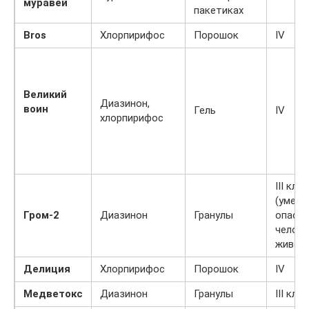
муравей
пакетиках
Bros
Хлорпирифос
Порошок
IV
Великий
Диазинон,
воин
Гель
IV
хлорпирифос
III кла
(умере
Гром-2
Диазинон
Гранулы
опасн
челове
живот
Делиция
Хлорпирифос
Порошок
IV
Медветокс
Диазинон
Гранулы
III кла