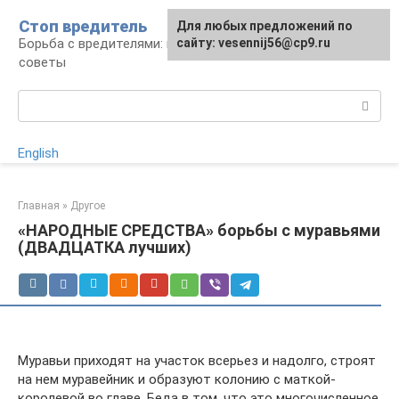
Перейти
Стоп вредитель
Для любых предложений по
к
Борьба с вредителями: правила, средства,
сайту: vesennij56@cp9.ru
контенту
советы
Поиск:
English
Главная
»
Другое
«НАРОДНЫЕ СРЕДСТВА» борьбы с муравьями
(ДВАДЦАТКА лучших)
Муравьи приходят на участок всерьез и надолго, строят
на нем муравейник и образуют колонию с маткой-
королевой во главе. Беда в том, что это многочисленное