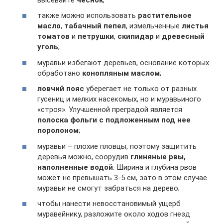
также можно использовать
растительное
масло
,
табачный пепел
, измельченные
листья
томатов
и
петрушки
,
скипидар
и
древесный
уголь
;
муравьи избегают деревьев, основание которых
обработано
конопляным маслом
;
ловчий пояс
уберегает не только от разных
гусениц и мелких насекомых, но и муравьиного
«строя». Улучшенной преградой является
полоска фольги с подложенным под нее
поролоном
;
муравьи – плохие пловцы, поэтому защитить
деревья можно, соорудив
глиняные рвы,
наполненные водой
. Ширина и глубина рвов
может не превышать 3-5 см, зато в этом случае
муравьи не смогут забраться на дерево;
чтобы нанести невосстановимый ущерб
муравейнику, разложите около ходов гнезд