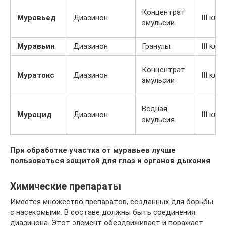
Концентрат
Муравьед
Диазинон
III кла
эмульсии
Муравьин
Диазинон
Гранулы
III кла
Концентрат
Муратокс
Диазинон
III кла
эмульсии
Водная
Мурацид
Диазинон
III кла
эмульсия
При обработке участка от муравьев лучше
пользоваться защитой для глаз и органов дыхания
Химические препараты
Имеется множество препаратов, созданных для борьбы
с насекомыми. В составе должны быть соединения
диазинона. Этот элемент обездвиживает и поражает