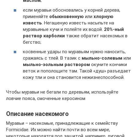
маслом
;
если муравьи обосновались у корней дерева,
применяйте
обыкновенную
или
хлорную
известь
. Негашеную известь насыпьте на
муравьиные кучи и полейте их водой.
20%-ный
раствор карболки
также обратит насекомых в
бегство;
косвенные удары по муравьям нужно наносить,
сражаясь с тлей. В тазик с
мыльно-солевым
или
мыльно-зольным раствором
окуните кончики
веток и пополощите там. Такой «душ» разъедает
кожу тли и она становится нежизнеспособной.
Чтобы муравьи не бегали по деревьям, используйте
ловчие пояса, смоченные керосином
Описание насекомого
Муравьи – насекомые, принадлежащие к семейству
Formicidae. Их можно найти почти во всем мире,
некоторые находятся под защитой, например, луговой