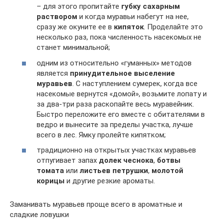
– для этого пропитайте
губку сахарным
раствором
и когда муравьи набегут на нее,
сразу же окуните ее в
кипяток
. Проделайте это
несколько раз, пока численность насекомых не
станет минимальной;
одним из относительно «гуманных» методов
является
принудительное выселение
муравьев
. С наступлением сумерек, когда все
насекомые вернутся «домой», возьмите лопату и
за два-три раза раскопайте весь муравейник.
Быстро переложите его вместе с обитателями в
ведро и вынесите за пределы участка, лучше
всего в лес. Ямку пролейте кипятком;
традиционно на открытых участках муравьев
отпугивает запах
долек чеснока
,
ботвы
томата
или
листьев петрушки
,
молотой
корицы
и другие резкие ароматы.
Заманивать муравьев проще всего в ароматные и
сладкие ловушки