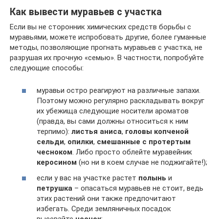
Как вывести муравьев с участка
Если вы не сторонник химических средств борьбы с
муравьями, можете испробовать другие, более гуманные
методы, позволяющие прогнать муравьев с участка, не
разрушая их прочную «семью». В частности, попробуйте
следующие способы:
муравьи остро реагируют на различные запахи.
Поэтому можно регулярно раскладывать вокруг
их убежища следующие носители ароматов
(правда, вы сами должны относиться к ним
терпимо):
листья аниса
,
головы копченой
сельди
,
опилки
,
смешанные с протертым
чесноком
. Либо просто облейте муравейник
керосином
(но ни в коем случае не поджигайте!);
если у вас на участке растет
полынь
и
петрушка
– опасаться муравьев не стоит, ведь
этих растений они также предпочитают
избегать. Среди земляничных посадок
высевайте
чеснок
;