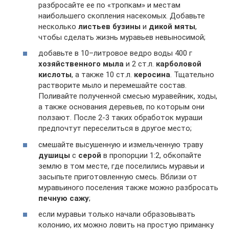
разбросайте ее по «тропкам» и местам
наибольшего скопления насекомых. Добавьте
несколько
листьев бузины
и
дикой мяты
,
чтобы сделать жизнь муравьев невыносимой;
добавьте в 10–литровое ведро воды 400 г
хозяйственного мыла
и 2 ст.л.
карболовой
кислоты
, а также 10 ст.л.
керосина
. Тщательно
растворите мыло и перемешайте состав.
Поливайте полученной смесью муравейник, ходы,
а также основания деревьев, по которым они
ползают. После 2-3 таких обработок мураши
предпочтут переселиться в другое место;
смешайте высушенную и измельченную траву
душицы
с
серой
в пропорции 1:2, обкопайте
землю в том месте, где поселились муравьи и
засыпьте приготовленную смесь. Вблизи от
муравьиного поселения также можно разбросать
печную сажу
;
если муравьи только начали образовывать
колонию, их можно ловить на простую приманку