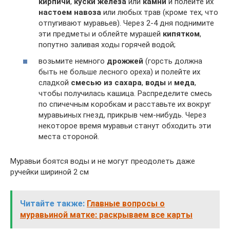
кирпичи
,
куски железа
или
камни
и полейте их
настоем навоза
или любых трав (кроме тех, что
отпугивают муравьев). Через 2-4 дня поднимите
эти предметы и облейте мурашей
кипятком
,
попутно заливая ходы горячей водой;
возьмите немного
дрожжей
(горсть должна
быть не больше лесного ореха) и полейте их
сладкой
смесью из сахара
,
воды
и
меда
,
чтобы получилась кашица. Распределите смесь
по спичечным коробкам и расставьте их вокруг
муравьиных гнезд, прикрыв чем-нибудь. Через
некоторое время муравьи станут обходить эти
места стороной.
Муравьи боятся воды и не могут преодолеть даже
ручейки шириной 2 см
Читайте также:
Главные вопросы о
муравьиной матке: раскрываем все карты