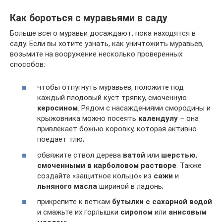
Как бороться с муравьями в саду
Больше всего муравьи досаждают, пока находятся в
саду. Если вы хотите узнать, как уничтожить муравьев,
возьмите на вооружение несколько проверенных
способов:
чтобы отпугнуть муравьев, положите под
каждый плодовый куст тряпку, смоченную
керосином
. Рядом с насаждениями смородины и
крыжовника можно посеять
календулу
– она
привлекает божью коровку, которая активно
поедает тлю;
обвяжите ствол дерева
ватой
или
шерстью
,
смоченными в карболовом растворе
. Также
создайте «защитное кольцо» из
сажи
и
льняного масла
шириной в ладонь;
прикрепите к веткам
бутылки с сахарной водой
и смажьте их горлышки
сиропом
или
анисовым