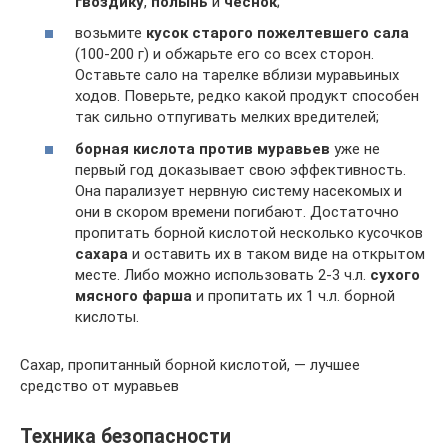
гвоздику
,
полынь
и
чеснок
;
возьмите
кусок старого пожелтевшего сала
(100-200 г) и обжарьте его со всех сторон.
Оставьте сало на тарелке вблизи муравьиных
ходов. Поверьте, редко какой продукт способен
так сильно отпугивать мелких вредителей;
борная кислота против муравьев
уже не
первый год доказывает свою эффективность.
Она парализует нервную систему насекомых и
они в скором времени погибают. Достаточно
пропитать борной кислотой несколько кусочков
сахара
и оставить их в таком виде на открытом
месте. Либо можно использовать 2-3 ч.л.
сухого
мясного фарша
и пропитать их 1 ч.л. борной
кислоты.
Сахар, пропитанный борной кислотой, — лучшее
средство от муравьев
Техника безопасности