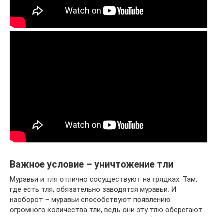
Важное условие – уничтожение тли
Муравьи и тля отлично сосуществуют на грядках. Там,
где есть тля, обязательно заводятся муравьи. И
наоборот – муравьи способствуют появлению
огромного количества тли, ведь они эту тлю оберегают