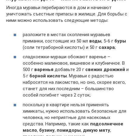
Иногда муравьи перебираются в дом и начинают
уничтожать съестные припасы в жилище. Для борьбы с
ними можно использовать следующие методы:
разложите в местах скопления муравьев
приманки, состоящие из 50 мл
воды
, 5-6 г
буры
(соли тетраборной кислоты) и 50 г
сахара
;
сладкоежки-мураши обожают варенье –
особенно малиновое, вишневое и клубничное. В
500 г
варенья
добавьте 20 г
свежих дрожжей
и
5 г
борной кислоты
. Муравьи с радостью
набросятся на лакомство, но оно, скорее всего,
станет для них последним – большинство
особей погибнет через 2 суток;
поскольку в квартире нельзя применять
химикаты, нужно использовать безопасные для
человека, но неприятные для насекомых
средства. Например, такие как
подсолнечное
масло
,
бузину
,
помидоры
,
дикую мяту
,