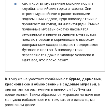
как и кроты, муравьиные колонии портят
клумбы, альпийские горки и газоны. Они
строят муравейники с разветвленными
подземными ходами, куда впоследствии не
проникает ни холод, ни инсектициды. Рыжие
почвенные муравьи охотно лакомятся
земляникой и иными ягодными культурами,
поедают овощи и корнеплоды с высоким
содержанием сахара, выедают содержимое
бутонов и цветов. А впоследствии
переселяются даже в жилище человека и
едят все, что плохо лежит.
К тому же на участках хозяйничают
бурые
,
дерновые
,
краснощекие
и
обыкновенные садовые муравьи
, а
они питаются растениями и являются 100%-ными
вредителями. Таким образом, от муравьев на даче все
же нужно избавляться и о том, как это сделать, мы
расскажем далее.