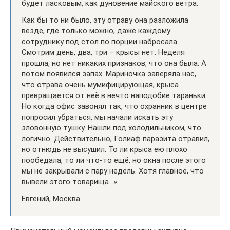
будет ласковым, как дуновение майского ветра.
Как бы то ни было, эту отраву она разложила
везде, где только можно, даже каждому
сотруднику под стол по порции набросала.
Смотрим день, два, три – крысы нет. Неделя
прошла, но нет никаких признаков, что она была. А
потом появился запах. Мариночка заверяла нас,
что отрава очень мумифицирующая, крыса
превращается от неё в нечто наподобие тараньки.
Но когда офис завонял так, что охранник в центре
попросил убраться, мы начали искать эту
зловонную тушку. Нашли под холодильником, что
логично. Действительно, Голиаф паразита отравил,
но отнюдь не высушил. То ли крыса ею плохо
пообедала, то ли что-то ещё, но окна после этого
мы не закрывали с пару недель. Хотя главное, что
вывели этого товарища…»
Евгений, Москва