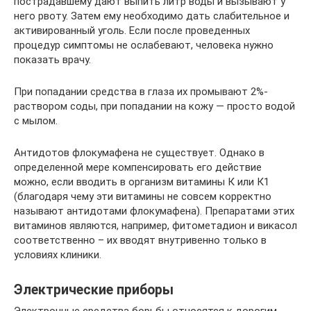
пострадавшему дают выпить литр воды и вызывают у
него рвоту. Затем ему необходимо дать слабительное и
активированный уголь. Если после проведенных
процедур симптомы не ослабевают, человека нужно
показать врачу.
При попадании средства в глаза их промывают 2%-
раствором соды, при попадании на кожу — просто водой
с мылом.
Антидотов флокумафена не существует. Однако в
определенной мере компенсировать его действие
можно, если вводить в организм витамины К или К1
(благодаря чему эти витамины не совсем корректно
называют антидотами флокумафена). Препаратами этих
витаминов являются, например, фитометадион и викасол
соответственно – их вводят внутривенно только в
условиях клиники.
Электрические приборы
Электронные средства борьбы относятся к дорогим