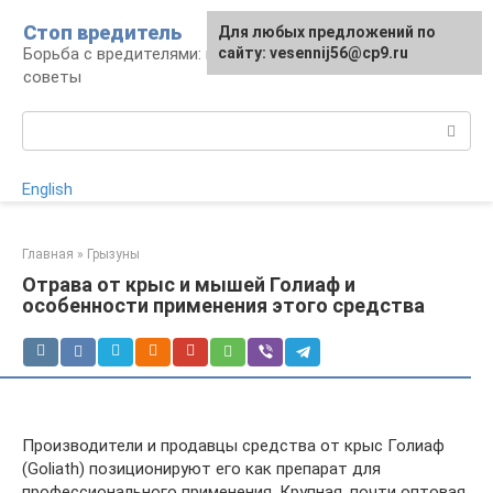
Перейти
Стоп вредитель
Для любых предложений по
к
Борьба с вредителями: правила, средства,
сайту: vesennij56@cp9.ru
контенту
советы
Поиск:
English
Главная
»
Грызуны
Отрава от крыс и мышей Голиаф и
особенности применения этого средства
Производители и продавцы средства от крыс Голиаф
(Goliath) позиционируют его как препарат для
профессионального применения. Крупная, почти оптовая,