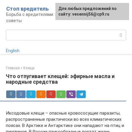
Перейти
Стоп вредитель
Для любых предложений по
к
Борьба с вредителями: правила, средства,
сайту: vesennij56@cp9.ru
контенту
советы
Поиск:
English
Главная
»
Клещи
Что отпугивает клещей: эфирные масла и
народные средства
Иксодовые клещи – опасные кровососущие паразиты,
распространенные практически во всех климатических
поясах. В Арктике и Антарктике они нападают на птиц и
пингвинов. В России паукообразные портят жизнь