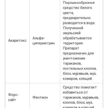
Порошкообразное
средство белого
цвета,
предварительно
разводится в воде.
Полученной
эмульсией
Альфа-
обрабатывается
Акаритокс
циперметрин
территория.
Препарат
предназначен для
уничтожения
тараканов,
постельных клопов,
блох, муравьев, мух,
комаров, клещей.
Средство помогает
избавиться от
Форс-
Фентион
тараканов, муравьев,
сайт
клопов, блох, мух,
комаров и клещей.