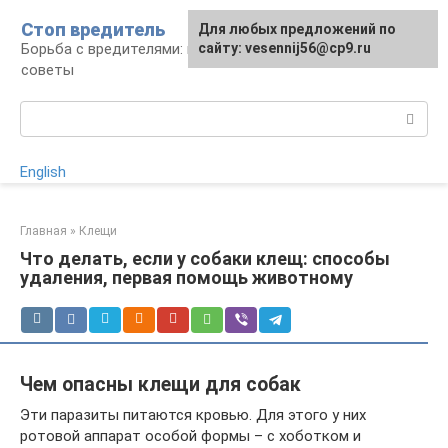
Перейти
Стоп вредитель
Для любых предложений по
к
Борьба с вредителями: правила, средства,
сайту: vesennij56@cp9.ru
контенту
советы
Поиск:
English
Главная
»
Клещи
Что делать, если у собаки клещ: способы
удаления, первая помощь животному
Чем опасны клещи для собак
Эти паразиты питаются кровью. Для этого у них
ротовой аппарат особой формы – с хоботком и