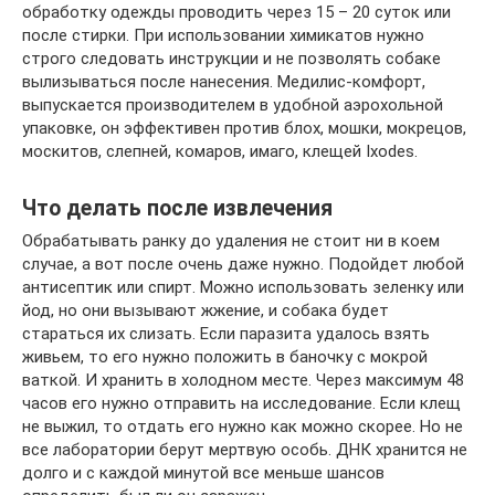
обработку одежды проводить через 15 – 20 суток или
после стирки. При использовании химикатов нужно
строго следовать инструкции и не позволять собаке
вылизываться после нанесения. Медилис-комфорт,
выпускается производителем в удобной аэрохольной
упаковке, он эффективен против блох, мошки, мокрецов,
москитов, слепней, комаров, имаго, клещей Ixodes.
Что делать после извлечения
Обрабатывать ранку до удаления не стоит ни в коем
случае, а вот после очень даже нужно. Подойдет любой
антисептик или спирт. Можно использовать зеленку или
йод, но они вызывают жжение, и собака будет
стараться их слизать. Если паразита удалось взять
живьем, то его нужно положить в баночку с мокрой
ваткой. И хранить в холодном месте. Через максимум 48
часов его нужно отправить на исследование. Если клещ
не выжил, то отдать его нужно как можно скорее. Но не
все лаборатории берут мертвую особь. ДНК хранится не
долго и с каждой минутой все меньше шансов