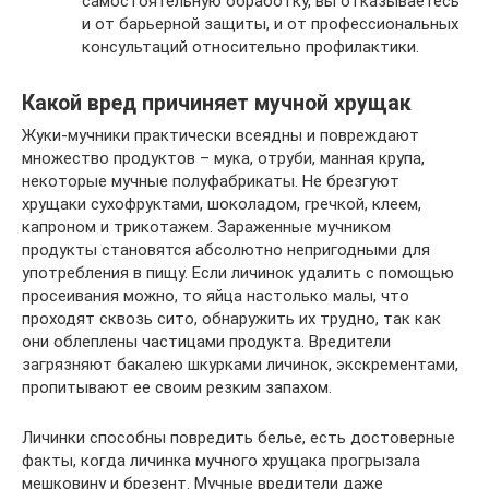
самостоятельную обработку, вы отказываетесь
и от барьерной защиты, и от профессиональных
консультаций относительно профилактики.
Какой вред причиняет мучной хрущак
Жуки-мучники практически всеядны и повреждают
множество продуктов – мука, отруби, манная крупа,
некоторые мучные полуфабрикаты. Не брезгуют
хрущаки сухофруктами, шоколадом, гречкой, клеем,
капроном и трикотажем. Зараженные мучником
продукты становятся абсолютно непригодными для
употребления в пищу. Если личинок удалить с помощью
просеивания можно, то яйца настолько малы, что
проходят сквозь сито, обнаружить их трудно, так как
они облеплены частицами продукта. Вредители
загрязняют бакалею шкурками личинок, экскрементами,
пропитывают ее своим резким запахом.
Личинки способны повредить белье, есть достоверные
факты, когда личинка мучного хрущака прогрызала
мешковину и брезент. Мучные вредители даже