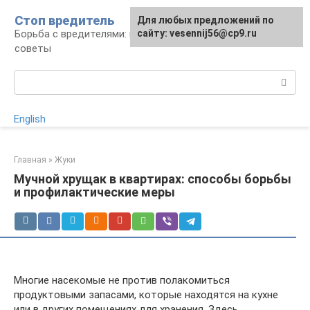
Перейти
Стоп вредитель
Для любых предложений по
к
Борьба с вредителями: правила, средства,
сайту: vesennij56@cp9.ru
контенту
советы
Поиск:
English
Главная
»
Жуки
Мучной хрущак в квартирах: способы борьбы
и профилактические меры
Многие насекомые не против полакомиться
продуктовыми запасами, которые находятся на кухне
или в других помещениях для хранения. Здесь