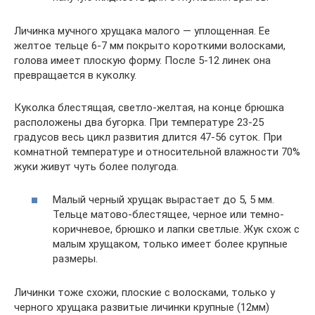
Личинка мучного хрущака малого — уплощенная. Ее
желтое тельце 6-7 мм покрыто короткими волосками,
голова имеет плоскую форму. После 5-12 линек она
превращается в куколку.
Куколка блестящая, светло-желтая, на конце брюшка
расположены два бугорка. При температуре 23-25
градусов весь цикл развития длится 47-56 суток. При
комнатной температуре и относительной влажности 70%
жуки живут чуть более полугода.
Малый черный хрущак вырастает до 5, 5 мм.
Тельце матово-блестящее, черное или темно-
коричневое, брюшко и лапки светлые. Жук схож с
малым хрущаком, только имеет более крупные
размеры.
Личинки тоже схожи, плоские с волосками, только у
черного хрущака развитые личинки крупные (12мм)