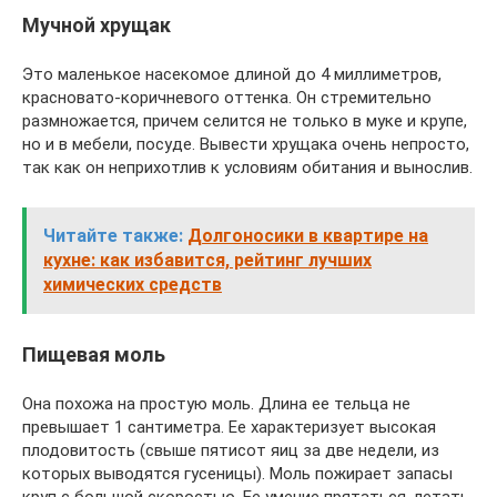
Мучной хрущак
Это маленькое насекомое длиной до 4 миллиметров,
красновато-коричневого оттенка. Он стремительно
размножается, причем селится не только в муке и крупе,
но и в мебели, посуде. Вывести хрущака очень непросто,
так как он неприхотлив к условиям обитания и вынослив.
Читайте также:
Долгоносики в квартире на
кухне: как избавится, рейтинг лучших
химических средств
Пищевая моль
Она похожа на простую моль. Длина ее тельца не
превышает 1 сантиметра. Ее характеризует высокая
плодовитость (свыше пятисот яиц за две недели, из
которых выводятся гусеницы). Моль пожирает запасы
круп с большой скоростью. Ее умение прятаться, летать