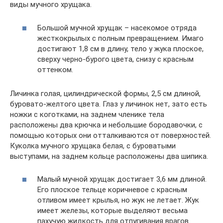
виды мучного хрущака.
Большой мучной хрущак – насекомое отряда
жесткокрылых с полным превращением. Имаго
достигают 1,8 см в длину, тело у жука плоское,
сверху черно-бурого цвета, снизу с красным
оттенком.
Личинка голая, цилиндрической формы, 2,5 см длиной,
буровато-желтого цвета. Глаз у личинок нет, зато есть
ножки с коготками, на заднем членике тела
расположены два крючка и небольшие бородавочки, с
помощью которых они отталкиваются от поверхностей.
Куколка мучного хрущака белая, с буроватыми
выступами, на заднем кольце расположены два шипика.
Малый мучной хрущак достигает 3,6 мм длиной.
Его плоское тельце коричневое с красным
отливом имеет крылья, но жук не летает. Жук
имеет железы, которые выделяют весьма
пахучую жидкость для отпугивания врагов.