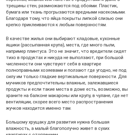
трещины стен, размножаются под обоями. Пластик,
бумага или ткань прогрызаются вредными насекомыми.
Благодаря тому, что яйца покрыты липкой слизью они
крепко приклеиваются к любым поверхностям.
В качестве жилья они выбирают кладовые, кухонные
ящики (рассыпанная крупа), места, где много пыли,
например плинтуса. Это не значит, что вредители сидят
тихо в продуктах и никуда не выползают, при большой
численности они чувствуют себя в квартире
полноправными хозяевами и ползают где угодно, не под
силу им только гладкие вертикальные поверхности. Для
мучников предпочтительны влажные, залежавшиеся
продукты и если такие места в доме есть, возможно, вы
храните на балконе макароны или крупу, в чулане, где нет
вентиляции, скорее всего место распространения
жучков находится именно там.
Большому хрущаку для развития нужна большая
влажность, а малый благополучно живет в сухих
квартирах с отоплением.