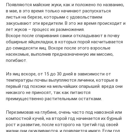
Появляются майские жуки, как и положено по названию,
в мае, в это время только начинают распускаться
листья на березе, которыми с удовольствием
закусывают эти вредители. В это же время происходит и
лет жуков – процесс их размножения.
Вскоре после спаривания самки откладывают в почву
обширные яйцекладки, в которых порой насчитывается
до семидесяти яиц. Вскоре после этого взрослые
насекомые, выполнив предназначенную им миссию,
погибают.
Из яиц вскоре, от 15 до 30 дней в зависимости от
температуры почвы вылупляются личинки, которые в
первый год похожи на мельчайших опарышей. вреда они
никакого не приносят, так как питаются
преимущественно растительными остатками.
Перезимовав на глубине, очень часто под навозной или
компостной кучей, на второй год начинается их бурный
рост и развитие, после которого на третий год своей
жизни они окукливаются, и появляется имаго. Если год