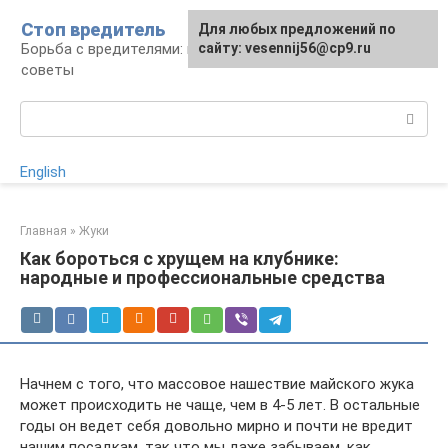
Перейти
Стоп вредитель
Для любых предложений по
к
Борьба с вредителями: правила, средства,
сайту: vesennij56@cp9.ru
контенту
советы
Поиск:
English
Главная
»
Жуки
Как бороться с хрущем на клубнике:
народные и профессиональные средства
Начнем с того, что массовое нашествие майского жука
может происходить не чаще, чем в 4-5 лет. В остальные
годы он ведет себя довольно мирно и почти не вредит
нашим посадкам, так что мы даже забываем, как