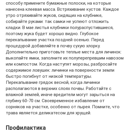
способу примените бумажные полоски, на которые
нанесена клеевая масса. Встряхивание кустов. Каждое
утро отряхивайте жуков, сидящих на клубнике,
собирайте руками: так самки не успеют отложить
кладки. В мае листья клубники полураспустившиеся,
поэтому жука будет хорошо видно. Глубокое
перекапывание участка поздней осенью. Перед
процедурой добавляйте в почву сухую хлорку.
Дополнительно приготовьте теплые места для личинок:
выкопайте ямки, заполните их полуперепревшим навозом
или компостом. Когда наступят морозы, разбросайте
содержимое ловушек: личинки на поверхности земли
быстро погибнут от низкой температуры.
Перекапывание грядок весной, когда личинки
располагаются в верхних слоях почвы. Работайте с
влажной землей, иначе вредители могут зарыться на
глубину 60-70 см. Своевременное избавление от
сорняков на участке, особенно от пырея. Помните, что
трава является деликатесом для хрущей.
Профилактика