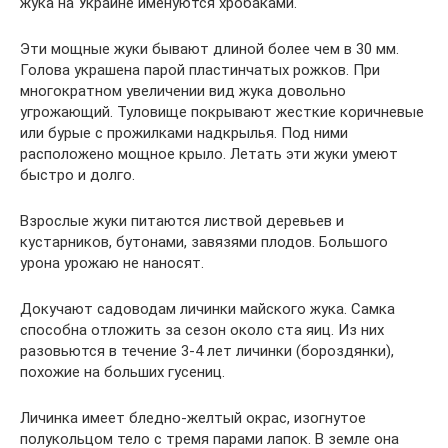
жука на Украине именуются хробаками.
Эти мощные жуки бывают длиной более чем в 30 мм.
Голова украшена парой пластинчатых рожков. При
многократном увеличении вид жука довольно
угрожающий. Туловище покрывают жесткие коричневые
или бурые с прожилками надкрылья. Под ними
расположено мощное крыло. Летать эти жуки умеют
быстро и долго.
Взрослые жуки питаются листвой деревьев и
кустарников, бутонами, завязями плодов. Большого
урона урожаю не наносят.
Докучают садоводам личинки майского жука. Самка
способна отложить за сезон около ста яиц. Из них
разовьются в течение 3-4 лет личинки (бороздянки),
похожие на больших гусениц.
Личинка имеет бледно-желтый окрас, изогнутое
полукольцом тело с тремя парами лапок. В земле она