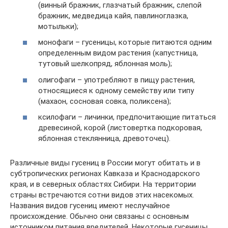
(винный бражник, глазчатый бражник, слепой
бражник, медведица кайя, павлиноглазка,
мотыльки);
монофаги – гусеницы, которые питаются одним
определенным видом растения (капустница,
тутовый шелкопряд, яблонная моль);
олигофаги – употребляют в пищу растения,
относящиеся к одному семейству или типу
(махаон, сосновая совка, поликсена);
ксилофаги – личинки, предпочитающие питаться
древесиной, корой (листовертка подкоровая,
яблонная стеклянница, древоточец).
Различные виды гусениц в России могут обитать и в
субтропических регионах Кавказа и Краснодарского
края, и в северных областях Сибири. На территории
страны встречаются сотни видов этих насекомых.
Названия видов гусениц имеют неслучайное
происхождение. Обычно они связаны с основным
источником питания вредителей. Некоторые гусеницы