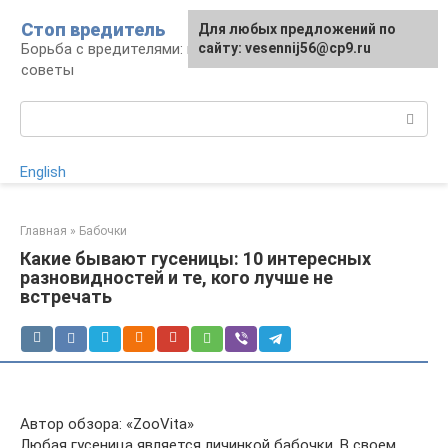
Перейти
Стоп вредитель
Для любых предложений по
к
Борьба с вредителями: правила, средства,
сайту: vesennij56@cp9.ru
контенту
советы
Поиск:
English
Главная
»
Бабочки
Какие бывают гусеницы: 10 интересных
разновидностей и те, кого лучше не
встречать
Автор обзора: «ZooVita»
Любая гусеница является личинкой бабочки. В своем