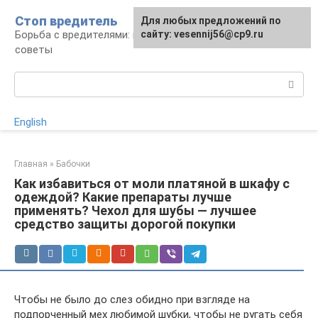
Перейти
Стоп вредитель
Для любых предложений по
к
Борьба с вредителями: правила, средства,
сайту: vesennij56@cp9.ru
контенту
советы
Поиск:
English
Главная
»
Бабочки
Как избавиться от моли платяной в шкафу с
одеждой? Какие препараты лучше
применять? Чехол для шубы — лучшее
средство защиты дорогой покупки
Чтобы не было до слез обидно при взгляде на
подпорченный мех любимой шубки, чтобы не ругать себя