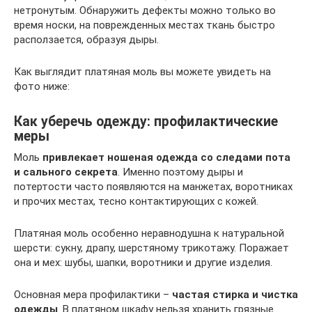
нетронутым. Обнаружить дефекты можно только во
время носки, на поврежденных местах ткань быстро
расползается, образуя дыры.
Как выглядит платяная моль вы можете увидеть на
фото ниже:
Как уберечь одежду: профилактические
меры
Моль
привлекает ношеная одежда со следами пота
и сального секрета
. Именно поэтому дыры и
потертости часто появляются на манжетах, воротниках
и прочих местах, тесно контактирующих с кожей.
Платяная моль особенно неравнодушна к натуральной
шерсти: сукну, драпу, шерстяному трикотажу. Поражает
она и мех: шубы, шапки, воротники и другие изделия.
Основная мера профилактики –
частая стирка и чистка
одежды
. В платяном шкафу нельзя хранить грязные