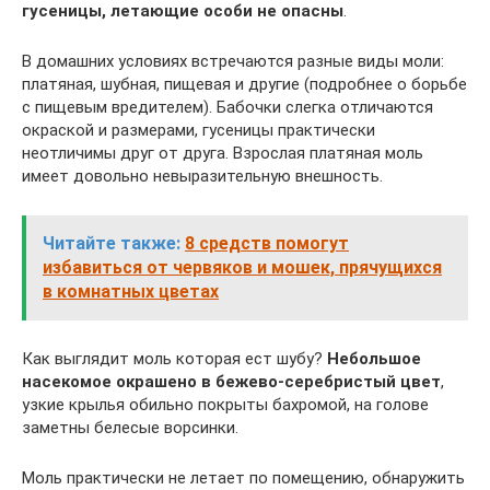
гусеницы, летающие особи не опасны
.
В домашних условиях встречаются разные виды моли:
платяная, шубная, пищевая и другие (подробнее о борьбе
с пищевым вредителем). Бабочки слегка отличаются
окраской и размерами, гусеницы практически
неотличимы друг от друга. Взрослая платяная моль
имеет довольно невыразительную внешность.
Читайте также:
8 средств помогут
избавиться от червяков и мошек, прячущихся
в комнатных цветах
Как выглядит моль которая ест шубу?
Небольшое
насекомое окрашено в бежево-серебристый цвет
,
узкие крылья обильно покрыты бахромой, на голове
заметны белесые ворсинки.
Моль практически не летает по помещению, обнаружить