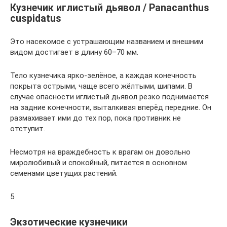
Кузнечик иглистый дьявол / Panacanthus
cuspidatus
Это насекомое с устрашающим названием и внешним
видом достигает в длину 60–70 мм.
Тело кузнечика ярко-зелёное, а каждая конечность
покрыта острыми, чаще всего жёлтыми, шипами. В
случае опасности иглистый дьявол резко поднимается
на задние конечности, выталкивая вперёд передние. Он
размахивает ими до тех пор, пока противник не
отступит.
Несмотря на враждебность к врагам он довольно
миролюбивый и спокойный, питается в основном
семенами цветущих растений.
5
Экзотические кузнечики