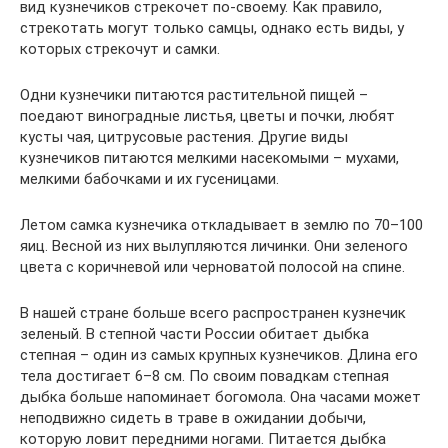
вид кузнечиков стрекочет по-своему. Как правило,
стрекотать могут только самцы, однако есть виды, у
которых стрекочут и самки.
Одни кузнечики питаются растительной пищей –
поедают виноградные листья, цветы и почки, любят
кусты чая, цитрусовые растения. Другие виды
кузнечиков питаются мелкими насекомыми – мухами,
мелкими бабочками и их гусеницами.
Летом самка кузнечика откладывает в землю по 70–100
яиц. Весной из них вылупляются личинки. Они зеленого
цвета с коричневой или черноватой полосой на спине.
В нашей стране больше всего распространен кузнечик
зеленый. В степной части России обитает дыбка
степная – один из самых крупных кузнечиков. Длина его
тела достигает 6–8 см. По своим повадкам степная
дыбка больше напоминает богомола. Она часами может
неподвижно сидеть в траве в ожидании добычи,
которую ловит передними ногами. Питается дыбка