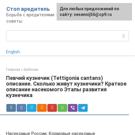
Перейти
Стоп вредитель
Для любых предложений по
к
Борьба с вредителями: правила, средства,
сайту: vesennij56@cp9.ru
контенту
советы
Поиск:
English
Главная
»
Бабочки
Певчий кузнечик (Tettigonia cantans)
описание. Сколько живут кузнечики? Краткое
описание насекомого Этапы развития
кузнечика
Насекомые России, Кормовые насекомые