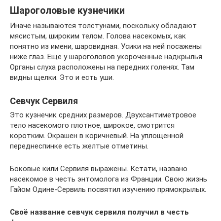
Шароголовые кузнечики
Иначе называются толстунами, поскольку обладают
мясистым, широким телом. Голова насекомых, как
понятно из имени, шаровидная. Усики на ней посажены
ниже глаз. Еще у шароголовов укороченные надкрылья.
Органы слуха расположены на передних голенях. Там
видны щелки. Это и есть уши.
Севчук Сервиля
Это кузнечик средних размеров. Двухсантиметровое
тело насекомого плотное, широкое, смотрится
коротким. Окрашен в коричневый. На уплощенной
переднеспинке есть желтые отметины.
Боковые кили Сервиля выражены. Кстати, названо
насекомое в честь энтомолога из Франции. Свою жизнь
Гайом Одине-Сервиль посвятил изучению прямокрылых.
Своё название севчук сервиля получил в честь