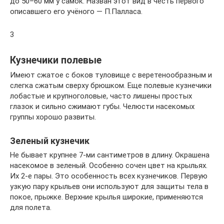
до 50–60 мм у самок. Назван этот вид в честь первого
описавшего его учёного — П.Палласа.
3
Кузнечики полевые
Имеют сжатое с боков туловище с веретенообразным и
слегка сжатым сверху брюшком. Еще полевые кузнечики
лобастые и крупноголовые, часто лишены простых
глазок и сильно сжимают губы. Челюсти насекомых
группы хорошо развиты.
Зеленый кузнечик
Не бывает крупнее 7-ми сантиметров в длину. Окрашена
насекомое в зеленый. Особенно сочен цвет на крыльях.
Их 2-е пары. Это особенность всех кузнечиков. Первую
узкую пару крыльев они используют для защиты тела в
покое, прыжке. Верхние крылья широкие, применяются
для полета.