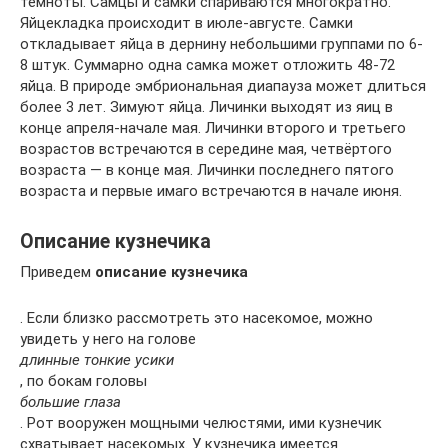
темноты. Самцы и самки спариваются многократно.
Яйцекладка происходит в июле-августе. Самки
откладывает яйца в дернину небольшими группами по 6-
8 штук. Суммарно одна самка может отложить 48-72
яйца. В природе эмбриональная диапауза может длиться
более 3 лет. Зимуют яйца. Личинки выходят из яиц в
конце апреля-начале мая. Личинки второго и третьего
возрастов встречаются в середине мая, четвёртого
возраста — в конце мая. Личинки последнего пятого
возраста и первые имаго встречаются в начале июня.
Описание кузнечика
Приведем
описание кузнечика
. Если близко рассмотреть это насекомое, можно
увидеть у него на голове
длинные тонкие усики
, по бокам головы
большие глаза
. Рот вооружен мощными челюстями, ими кузнечик
схватывает насекомых. У кузнечика имеется