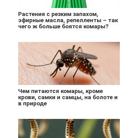
Растения с резким запахом,
эфирные масла, репелленты – так
чего ж больше боятся комары?
Чем питаются комары, кроме
крови, самки и самцы, на болоте и
в природе