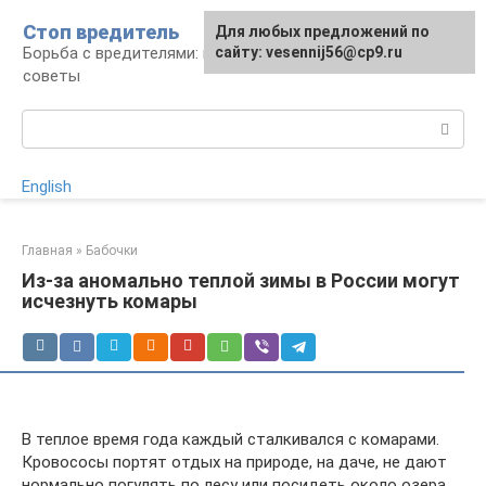
Перейти
Стоп вредитель
Для любых предложений по
к
Борьба с вредителями: правила, средства,
сайту: vesennij56@cp9.ru
контенту
советы
Поиск:
English
Главная
»
Бабочки
Из-за аномально теплой зимы в России могут
исчезнуть комары
В теплое время года каждый сталкивался с комарами.
Кровососы портят отдых на природе, на даче, не дают
нормально погулять по лесу или посидеть около озера.