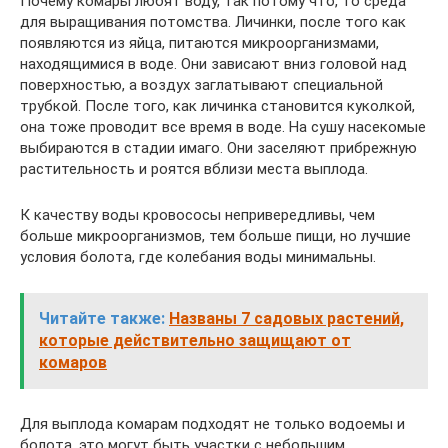
Почему комары любят воду, так потому что, то среда
для выращивания потомства. Личинки, после того как
появляются из яйца, питаются микроорганизмами,
находящимися в воде. Они зависают вниз головой над
поверхностью, а воздух заглатывают специальной
трубкой. После того, как личинка становится куколкой,
она тоже проводит все время в воде. На сушу насекомые
выбираются в стадии имаго. Они заселяют прибрежную
растительность и роятся вблизи места выплода.
К качеству воды кровососы непривередливы, чем
больше микроорганизмов, тем больше пищи, но лучшие
условия болота, где колебания воды минимальны.
Читайте также:
Названы 7 садовых растений,
которые действительно защищают от
комаров
Для выплода комарам подходят не только водоемы и
болота, это могут быть участки с небольшим