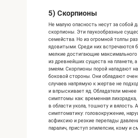
5) Скорпионы
Не малую опасность несут за собой 
скорпионы. Эти паукообразные суще
семейства. Но из огромной толпы ра
ядовитыми. Среди них встречаются б
мелкие достигающие максимального 
из древнейших существ на планете, а
змеям. Скорпионы порой нападают на 
боковой стороны. Они обладают оче
случаев напрямую к жертве не подхо
и впрыскивает яд. Обладатели менее
симптомы как: временная лихорадка, 
в области укола, тошноту и вялость
симптоматику: головокружение, наруш
асфиксию и резкие перепады давления
паралич, приступ эпилепсии, кому и с