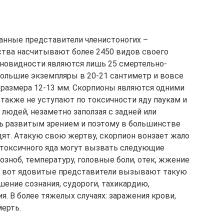
данные представители членистоногих –
ства насчитывают более 2450 видов своего
зновидности являются лишь 25 смертельно-
ольшие экземпляры в 20-21 сантиметр и вовсе
размера 12-13 мм. Скорпионы являются одними
 также не уступают по токсичности яду паукам и
людей, незаметно заползая с задней или
нь развитым зрением и поэтому в большинстве
дят. Атакую свою жертву, скорпион вонзает жало
 токсичного яда могут вызвать следующие
озноб, температуру, головные боли, отек, жжение
. А вот ядовитые представители вызывают такую
ение сознания, судороги, тахикардию,
. В более тяжелых случаях: заражения крови,
мерть.