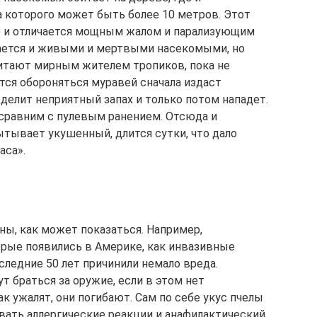
 которого может быть более 10 метров. Этот
 и отличается мощным жалом и парализующим
тается и живыми и мертвыми насекомыми, но
считают мирным жителем тропиков, пока не
тся обороняться муравей сначала издаст
елит неприятный запах и только потом нападет.
 сравним с пулевым ранением. Отсюда и
пытывает укушенный, длится сутки, что дало
аса».
ны, как может показаться. Например,
орые появились в Америке, как инвазивные
следние 50 лет причинили немало вреда.
т браться за оружие, если в этом нет
ак ужалят, они погибают. Сам по себе укус пчелы
вать аллергические реакции и анафилактический