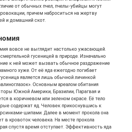
тличие от обычных пчел, пчелы-убийцы могут
провокации, причем наброситься на жертву
ей и домашний скот.
ономия
омия вовсе не выглядит настолько ужасающей.
 смертельной гусеницей в природе. Изначально
ение к ней может вызвать обычное раздражение
намного хуже. От её яда ежегодно погибает
гусеница является лишь обычной личинкой
авлиноглазок». Основным ареалом обитания
торы Южной Америки, Бразилии, Парагвая и
ся в коричневом или зеленом окрасе. Её тело
рые содержат яд. Человек прикоснувшись к
ворсинками-шипами. Далее в момент прокола она
ет в кровоток человека. На месте прокола
орая спустя время отступает. Эффективность яда