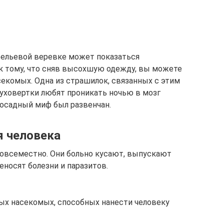
бельевой веревке может показаться
 к тому, что сняв высохшую одежду, вы можете
секомых. Одна из страшилок, связанных с этим
 уховертки любят проникать ночью в мозг
 досадный миф был развенчан.
я человека
овсеместно. Они больно кусают, выпускают
носят болезни и паразитов.
ых насекомых, способных нанести человеку