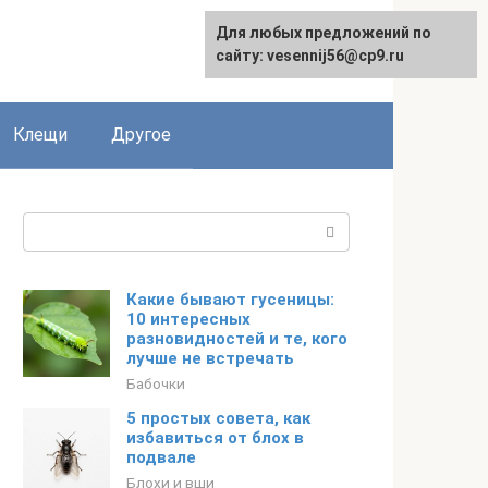
Для любых предложений по
English
сайту: vesennij56@cp9.ru
Клещи
Другое
Поиск:
Какие бывают гусеницы:
10 интересных
разновидностей и те, кого
лучше не встречать
Бабочки
5 простых совета, как
избавиться от блох в
подвале
Блохи и вши