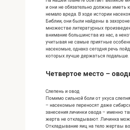
На нашей планете обитает великое м
и они не обязательно должны иметь 
немало вреда. В ходе истории насеко
Библии, они были найдены в захороне
множестве литературных произведен
внимание большинства из нас, а неко
учитывая не самые приятные особенн
насекомые, однако сегодня речь пойде
которых лучше держаться подальше.
Четвертое место – овод
Слепень и овод
Помимо сильной боли от укуса слепн
– насекомые переносят даже сибирс
занесения личинки овода – именно та
жертв не откладывают. Личинка может
Откладывание яиц на тело жертвы во