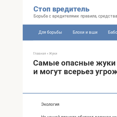
Перейти
Стоп вредитель
к
контенту
Борьба с вредителями: правила, средств
Для борьбы
Блохи и вши
Баб
Главная
»
Жуки
Самые опасные жуки 
и могут всерьез угро
Экология