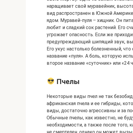
наращивает свой муравейник, высота
вид распространен в Южной Америке
ядом. Муравей-пуля – хищник. Он пи
любит и сладкий сок растений. Его 
угрожает опасность. Если же приходи
предупреждающий шипящий звук, выд
Его укус настолько болезненный, что
название «пуля». А боль, которую ис
второе название «суточник» или «24 ч
Пчелы
Некоторые виды пчел не так безобид
африканская пчела и ее гибриды, кот
виды, достаточно агрессивны и за по
Обычные пчелы, как известно, не буду
необходимости, а также после того, к
не смертелен, однако он может вызы