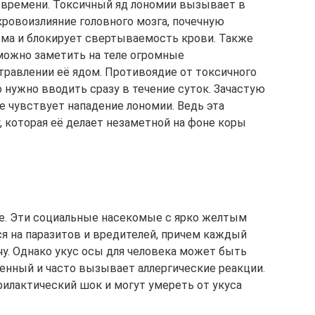
о времени. Токсичный яд лономии вызывает в
кровоизлияние головного мозга, почечную
зма и блокирует свертываемость крови. Также
 можно заметить на теле огромные
травлении её ядом. Противоядие от токсичного
о нужно вводить сразу в течение суток. Зачастую
е чувствует нападение лономии. Ведь эта
 которая её делает незаметной на фоне коры
е. Эти социальные насекомые с ярко желтым
ся на паразитов и вредителей, причем каждый
у. Однако укус осы для человека может быть
зненный и часто вызывает аллергические реакции.
илактический шок и могут умереть от укуса