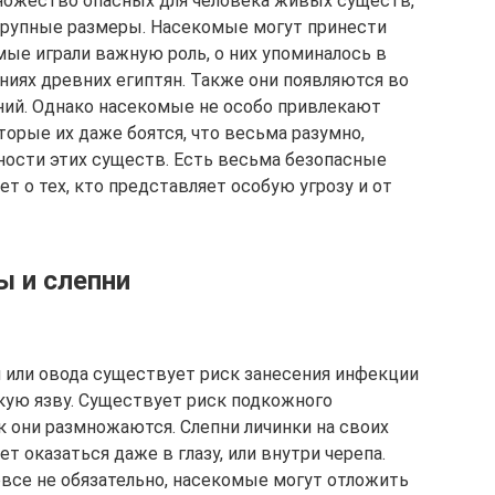
ножество опасных для человека живых существ,
крупные размеры. Насекомые могут принести
мые играли важную роль, о них упоминалось в
ниях древних египтян. Также они появляются во
ий. Однако насекомые не особо привлекают
торые их даже боятся, что весьма разумно,
ости этих существ. Есть весьма безопасные
т о тех, кто представляет особую угрозу и от
ы и слепни
я или овода существует риск занесения инфекции
кую язву. Существует риск подкожного
к они размножаются. Слепни личинки на своих
 оказаться даже в глазу, или внутри черепа.
все не обязательно, насекомые могут отложить