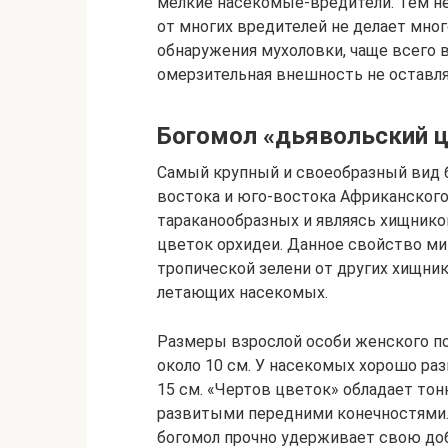
мелкие насекомые-вредители. Тем не
от многих вредителей не делает мно
обнаружения мухоловки, чаще всего в
омерзительная внешность не оставляе
Богомол «дьявольский 
Самый крупный и своеобразный вид б
востока и юго-востока Африканского
тараканообразных и являясь хищник
цветок орхидеи. Данное свойство ми
тропической зелени от других хищни
летающих насекомых.
Размеры взрослой особи женского по
около 10 см. У насекомых хорошо ра
15 см. «Чертов цветок» обладает то
развитыми передними конечностями
богомол прочно удерживает свою добы