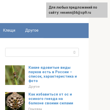
Для любых предложений по
English
сайту: vesennij56@cp9.ru
Клещи
Другое
Поиск:
Какие ядовитые виды
пауков есть в России –
список, характеристика и
фото
Другое
Как избавиться от ос и
осиного гнезда на
балконе своими силами
Грызуны