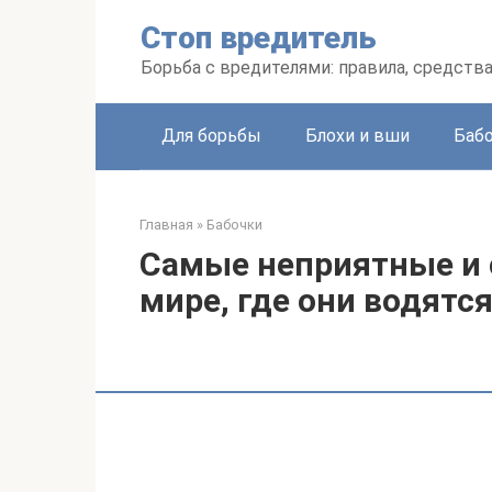
Перейти
Стоп вредитель
к
контенту
Борьба с вредителями: правила, средств
Для борьбы
Блохи и вши
Баб
Главная
»
Бабочки
Самые неприятные и
мире, где они водятся