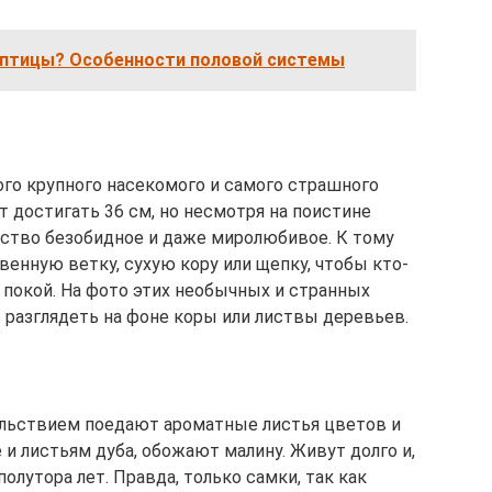
 птицы? Особенности половой системы
ого крупного насекомого и самого страшного
т достигать 36 см, но несмотря на поистине
ество безобидное и даже миролюбивое. К тому
енную ветку, сухую кору или щепку, чтобы кто-
 покой. На фото этих необычных и странных
разглядеть на фоне коры или листвы деревьев.
ольствием поедают ароматные листья цветов и
 и листьям дуба, обожают малину. Живут долго и,
олутора лет. Правда, только самки, так как