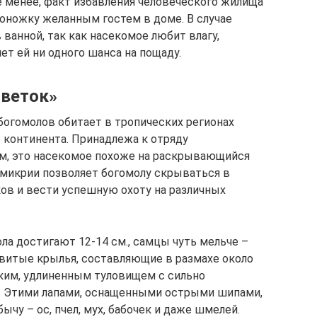
 менее, факт избавления человеческого жилища
гоножку желанным гостем в доме. В случае
 ванной, так как насекомое любит влагу,
т ей ни одного шанса на пощаду.
цветок»
огомолов обитает в тропических регионах
 континента. Принадлежа к отряду
ом, это насекомое похоже на раскрывающийся
микрии позволяет богомолу скрываться в
ков и вести успешную охоту на различных
ла достигают 12-14 см., самцы чуть мельче –
звитые крылья, составляющие в размахе около
нким, удлиненным туловищем с сильно
. Этими лапами, оснащенными острыми шипами,
чу – ос, пчел, мух, бабочек и даже шмелей.