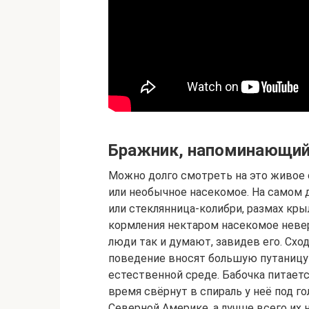
Бражник, напоминающий
Можно долго смотреть на это живое с
или необычное насекомое. На самом д
или стеклянница-колибри, размах кры
кормления нектаром насекомое невер
люди так и думают, завидев его. Схо
поведение вносят большую путаницу
естественной среде. Бабочка питаетс
время свёрнут в спираль у неё под 
Северной Америке, а лучше всего их 