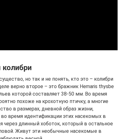
 колибри
ущество, но так и не понять, кто это – колибри
еле верно второе – это бражник Hemaris thysbe
льев которой составляет 38-50 мм. Во время
оятно похоже на крохотную птичку, а многие
дство в размерах, дневной образ жизни,
 во время идентификации этих насекомых в
я через длинный хоботок, который в остальное
головой. Живут эти необычные насекомые в
наблюдать весной.