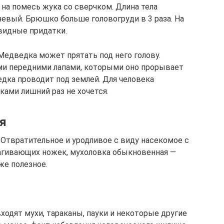
на помесь жука со сверчком. Длина тела
невый. Брюшко больше головогруди в 3 раза. На
видные придатки.
едведка может прятать под него голову.
и передними лапами, которыми оно прорывает
дка проводит под землей. Для человека
ками лишний раз не хочется.
я
 Отвратительное и уродливое с виду насекомое с
агивающих ножек, мухоловка обыкновенная —
же полезное.
входят мухи, тараканы, пауки и некоторые другие