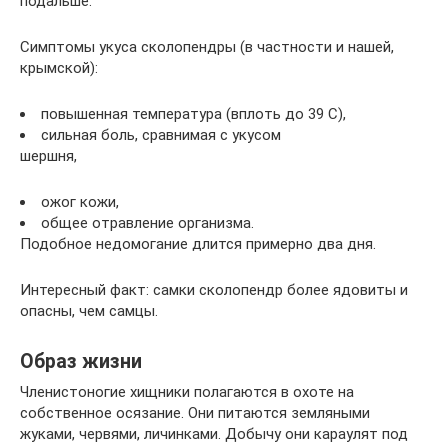
подальше.
Симптомы укуса сколопендры (в частности и нашей,
крымской):
повышенная температура (вплоть до 39 С),
сильная боль, сравнимая с укусом
шершня,
ожог кожи,
общее отравление организма.
Подобное недомогание длится примерно два дня.
Интересный факт: самки сколопендр более ядовиты и
опасны, чем самцы.
Образ жизни
Членистоногие хищники полагаются в охоте на
собственное осязание. Они питаются земляными
жуками, червями, личинками. Добычу они караулят под