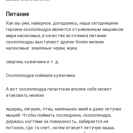
Питание
Как вы уже, наверное, догадались, наша сегодняшняя
героиня сколопендра является отъявленным хищником
мира насекомых, в качестве источника питания
сколопендры выступают другие более мелкие
насекомые: земляные черви, жуки,
сверчки, кузнечики и т. д.
Сколопендра поймала кузнечика.
А вот сколопендра гигантская вполне себе может
атаковать мелких
ящериц, лягушек, птиц, маленьких змей и даже летучих
мышей. Чтобы поймать последнюю, сколопендра,
держась когтями за поверхность, забирается на
потолок, где та спит, затем атакует летучую мышь