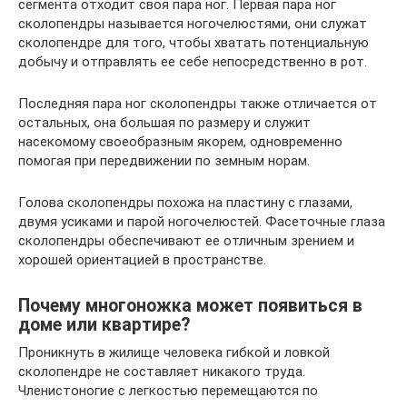
сегмента отходит своя пара ног. Первая пара ног
сколопендры называется ногочелюстями, они служат
сколопендре для того, чтобы хватать потенциальную
добычу и отправлять ее себе непосредственно в рот.
Последняя пара ног сколопендры также отличается от
остальных, она большая по размеру и служит
насекомому своеобразным якорем, одновременно
помогая при передвижении по земным норам.
Голова сколопендры похожа на пластину с глазами,
двумя усиками и парой ногочелюстей. Фасеточные глаза
сколопендры обеспечивают ее отличным зрением и
хорошей ориентацией в пространстве.
Почему многоножка может появиться в
доме или квартире?
Проникнуть в жилище человека гибкой и ловкой
сколопендре не составляет никакого труда.
Членистоногие с легкостью перемещаются по