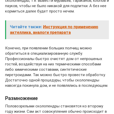
сколопендры, т.е. вывести муравьев, тараканов, клопов и
пауков, чтобы не было никакой для подпитки. А без нее
кормиться далее будет просто нечем.
Читайте также:
Инструкция по применению
актеллика, аналоги препарата
Конечно, при появлении больших полчищ можно
обратиться в специализированную службу.
Профессионалы быстро очистят дом от непрошеных
гостей, воздействуя на них термическими способами
либо химическими составами, синтетические
пиретроидами. Так можно быстро провести обработку.
Достаточно одной процедуры, чтобы сколопендры
навсегда покинула дом, и не появлялись в последующем.
Размножение
Половозрелыми сколопендры становятся ко второму
году жизни. Сам акт совокупления обычно происходит в