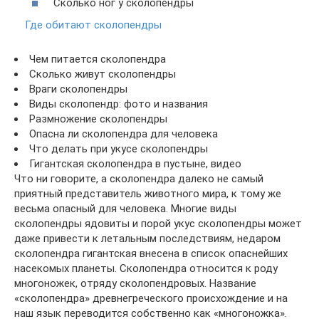
Сколько ног у сколопендры
Где обитают сколопендры
Чем питается сколопендра
Сколько живут сколопендры
Враги сколопендры
Виды сколопендр: фото и названия
Размножение сколопендры
Опасна ли сколопендра для человека
Что делать при укусе сколопендры
Гигантская сколопендра в пустыне, видео
Что ни говорите, а сколопендра далеко не самый
приятный представитель животного мира, к тому же
весьма опасный для человека. Многие виды
сколопендры ядовиты и порой укус сколопендры может
даже привести к летальным последствиям, недаром
сколопендра гигантская внесена в список опаснейших
насекомых планеты. Сколопендра относится к роду
многоножек, отряду сколопендровых. Название
«сколопендра» древнегреческого происхождение и на
наш язык переводится собственно как «многоножка».