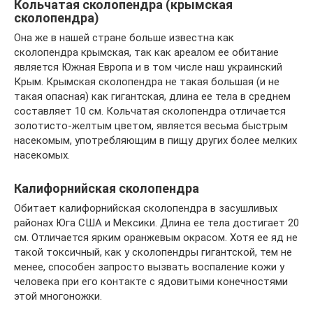
Кольчатая сколопендра (крымская
сколопендра)
Она же в нашей стране больше известна как
сколопендра крымская, так как ареалом ее обитание
является Южная Европа и в том числе наш украинский
Крым. Крымская сколопендра не такая большая (и не
такая опасная) как гигантская, длина ее тела в среднем
составляет 10 см. Кольчатая сколопендра отличается
золотисто-желтым цветом, является весьма быстрым
насекомым, употребляющим в пищу других более мелких
насекомых.
Калифорнийская сколопендра
Обитает калифорнийская сколопендра в засушливых
районах Юга США и Мексики. Длина ее тела достигает 20
см. Отличается ярким оранжевым окрасом. Хотя ее яд не
такой токсичный, как у сколопендры гигантской, тем не
менее, способен запросто вызвать воспаление кожи у
человека при его контакте с ядовитыми конечностями
этой многоножки.