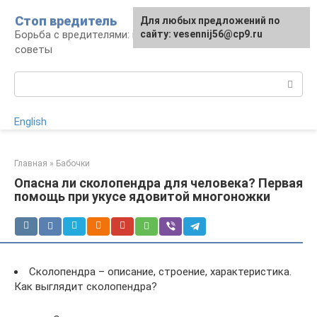
Перейти
Стоп вредитель
Для любых предложений по
к
Борьба с вредителями: правила, средства,
сайту: vesennij56@cp9.ru
контенту
советы
Поиск:
English
Главная
»
Бабочки
Опасна ли сколопендра для человека? Первая
помощь при укусе ядовитой многоножки
Сколопендра – описание, строение, характеристика.
Как выглядит сколопендра?