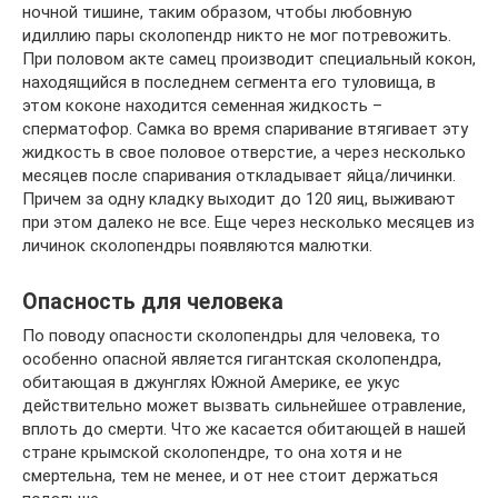
ночной тишине, таким образом, чтобы любовную
идиллию пары сколопендр никто не мог потревожить.
При половом акте самец производит специальный кокон,
находящийся в последнем сегмента его туловища, в
этом коконе находится семенная жидкость –
сперматофор. Самка во время спаривание втягивает эту
жидкость в свое половое отверстие, а через несколько
месяцев после спаривания откладывает яйца/личинки.
Причем за одну кладку выходит до 120 яиц, выживают
при этом далеко не все. Еще через несколько месяцев из
личинок сколопендры появляются малютки.
Опасность для человека
По поводу опасности сколопендры для человека, то
особенно опасной является гигантская сколопендра,
обитающая в джунглях Южной Америке, ее укус
действительно может вызвать сильнейшее отравление,
вплоть до смерти. Что же касается обитающей в нашей
стране крымской сколопендре, то она хотя и не
смертельна, тем не менее, и от нее стоит держаться