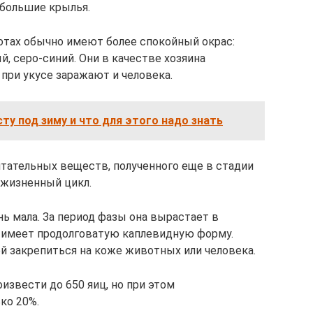
ебольшие крылья.
тах обычно имеют более спокойный окрас:
, серо-синий. Они в качестве хозяина
 при укусе заражают и человека.
сту под зиму и что для этого надо знать
питательных веществ, полученного еще в стадии
ь жизненный цикл.
нь мала. За период фазы она вырастает в
ее имеет продолговатую каплевидную форму.
 закрепиться на коже животных или человека.
извести до 650 яиц, но при этом
ко 20%.