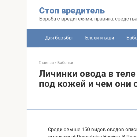
Перейти
Стоп вредитель
к
контенту
Борьба с вредителями: правила, средств
Для борьбы
Блохи и вши
Баб
Главная
»
Бабочки
Личинки овода в теле
под кожей и чем они
Среди свыше 150 видов оводов опасн
именуемый Dermatobia Hominis. В Рос