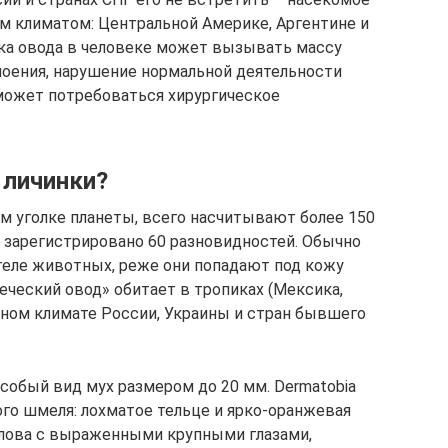
им климатом: Центральной Америке, Аргентине и
ка овода в человеке может вызывать массу
гноения, нарушение нормальной деятельности
 может потребоваться хирургическое
 личинки?
 уголке планеты, всего насчитывают более 150
 зарегистрировано 60 разновидностей. Обычно
теле животных, реже они попадают под кожу
веческий овод» обитает в тропиках (Мексика,
нном климате России, Украины и стран бывшего
собый вид мух размером до 20 мм. Dermatobia
го шмеля: лохматое тельце и ярко-оранжевая
голова с выраженными крупными глазами,