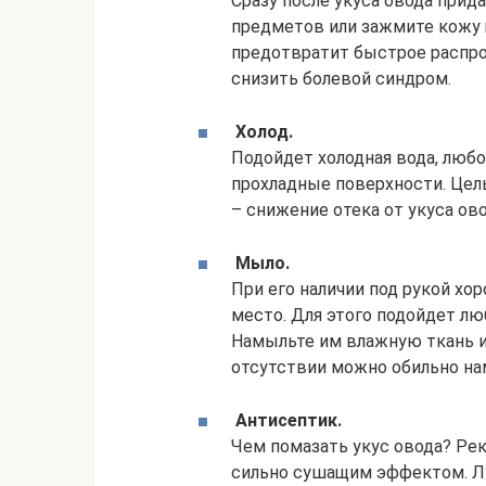
Сразу после укуса овода при
предметов или зажмите кожу
предотвратит быстрое распро
снизить болевой синдром.
Холод.
Подойдет холодная вода, любо
прохладные поверхности. Цел
– снижение отека от укуса овод
Мыло.
При его наличии под рукой х
место. Для этого подойдет лю
Намыльте им влажную ткань и
отсутствии можно обильно на
Антисептик.
Чем помазать укус овода? Ре
сильно сушащим эффектом. Лу