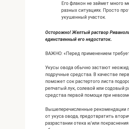
Его флакон не займет много м
разных ситуациях. Просто пр
укушенный участок.
Осторожно! Желтый раствор Риванола 
единственный его недостаток.
ВАЖНО: «Перед применением требует
Укусы овода обычно застают неожида
подручные средства. В качестве пер
поможет сок растертого листа подор
репчатый лук, солевой или содовый р
средства первой помощи при невозм
Вышеперечисленные рекомендации по
от укуса овода, предотвратить вторич
разрастании отека и/или покраснени