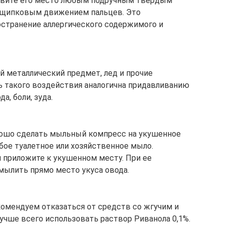
давите его место любым подручным твердым
 щипковым движением пальцев. Это
странение аллергического содержимого и
й металлический предмет, лед и прочие
ь такого воздействия аналогична придавливанию
а, боли, зуда.
орошо сделать мыльный компресс на укушенное
бое туалетное или хозяйственное мыло.
 приложите к укушенном месту. При ее
мылить прямо место укуса овода.
комендуем отказаться от средств со жгучим и
чше всего использовать раствор Риванола 0,1%.