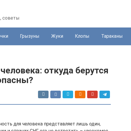
а, советы
очки
Грызуны
Жуки
Клопы
Тараканы
 человека: откуда берутся
 опасны?
ость для человека представляет лишь один,
сии и странах СНГ его не встретить – насекомое