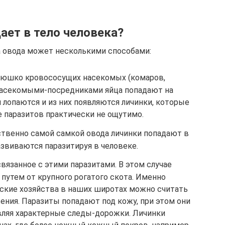
ает в тело человека?
а овода может несколькими способами:
рюшко кровососущих насекомых (комаров,
 насекомыми-посредниками яйца попадают на
и лопаются и из них появляются личинки, которые
е паразитов практически не ощутимо.
ственно самой самкой овода личинки попадают в
азвиваются паразитируя в человеке.
связанное с этими паразитами. В этом случае
путем от крупного рогатого скота. Именно
ские хозяйства в наших широтах можно считать
ния. Паразиты попадают под кожу, при этом они
авляя характерные следы-дорожки. Личинки