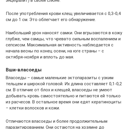
энцефалит) в своей слюне.
После употребления крови клещ увеличивается с 0,3-0,4
см до 1 см. Это облегчает его обнаружение.
Наибольший урон наносят самки. Они вгрызаются в кожу
глубже, чем самцы, что чревато сильным воспалением и
сепсисом. Максимальная активность наблюдается с
начала весны по конец осени, на юге страны – с
октября-ноября и вплоть до мая.
Вши-власоеды
Власоеды – самые маленькие эктопаразиты с узким
тельцем и широкой головой. Их длина составляет 0,1-0,2
см. В отличие от блох и клещей, власоеды не умеют
добывать кровь самостоятельно и питаются ей только
из расчесов. В остальное время они едят кератиноциты
– клетки волосков и кожи.
Отличаются власоеды и более продолжительным
паразитированием. Они остаются на хозяине до