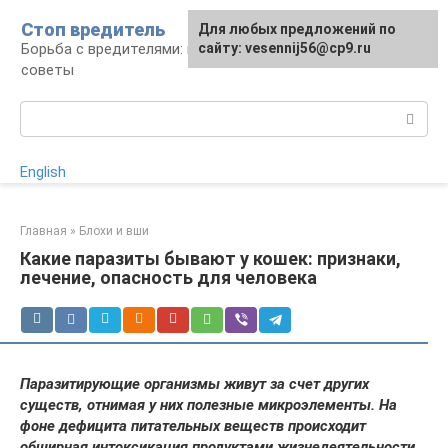
Перейти
Стоп вредитель
Для любых предложений по
к
Борьба с вредителями: правила, средства,
сайту: vesennij56@cp9.ru
контенту
советы
Поиск:
English
Главная
»
Блохи и вши
Какие паразиты бывают у кошек: признаки,
лечение, опасность для человека
Паразитирующие организмы живут за счет других
существ, отнимая у них полезные микроэлементы. На
фоне дефицита питательных веществ происходит
обширная интоксикация продуктами жизнедеятельности