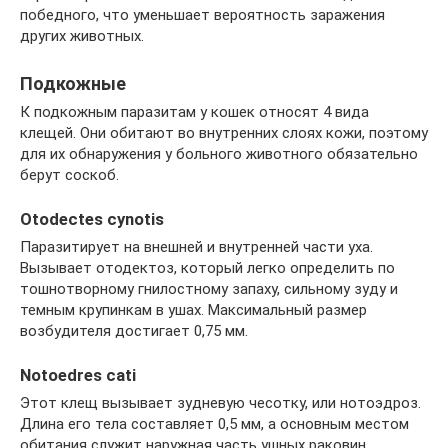
победного, что уменьшает вероятность заражения
других животных.
Подкожные
К подкожным паразитам у кошек относят 4 вида
клещей. Они обитают во внутренних слоях кожи, поэтому
для их обнаружения у больного животного обязательно
берут соскоб.
Otodectes cynotis
Паразитирует на внешней и внутренней части уха.
Вызывает отодектоз, который легко определить по
тошнотворному гнилостному запаху, сильному зуду и
темным крупинкам в ушах. Максимальный размер
возбудителя достигает 0,75 мм.
Notoedres cati
Этот клещ вызывает зудневую чесотку, или нотоэдроз.
Длина его тела составляет 0,5 мм, а основным местом
обитания служит наружная часть ушных раковин.