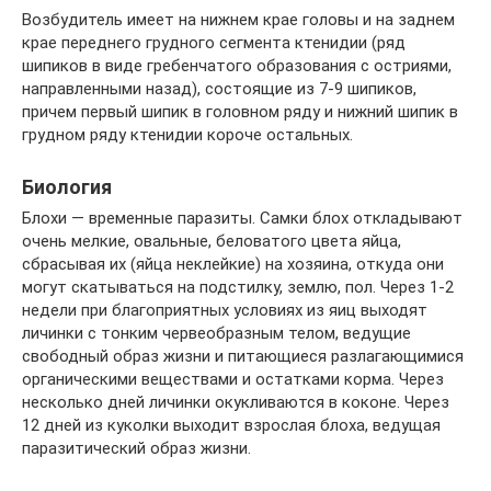
Возбудитель имеет на нижнем крае головы и на заднем
крае переднего грудного сегмента ктенидии (ряд
шипиков в виде гребенчатого образования с остриями,
направленными назад), состоящие из 7-9 шипиков,
причем первый шипик в головном ряду и нижний шипик в
грудном ряду ктенидии короче остальных.
Биология
Блохи — временные паразиты. Самки блох откладывают
очень мелкие, овальные, беловатого цвета яйца,
сбрасывая их (яйца неклейкие) на хозяина, откуда они
могут скатываться на подстилку, землю, пол. Через 1-2
недели при благоприятных условиях из яиц выходят
личинки с тонким червеобразным телом, ведущие
свободный образ жизни и питающиеся разлагающимися
органическими веществами и остатками корма. Через
несколько дней личинки окукливаются в коконе. Через
12 дней из куколки выходит взрослая блоха, ведущая
паразитический образ жизни.