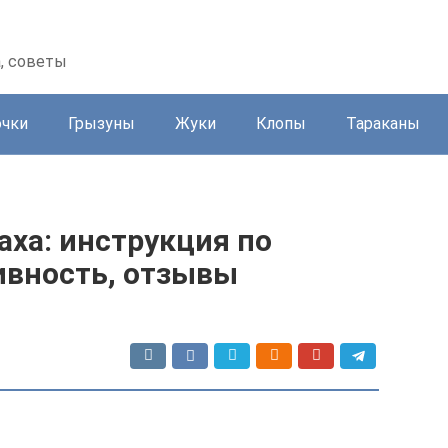
а, советы
очки
Грызуны
Жуки
Клопы
Тараканы
аха: инструкция по
ивность, отзывы