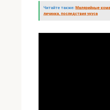
Читайте также:
Малярийные комар
личинка, последствия укуса