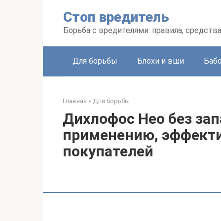
Перейти
Стоп вредитель
к
контенту
Борьба с вредителями: правила, средств
Для борьбы
Блохи и вши
Баб
Главная
»
Для борьбы
Дихлофос Нео без зап
применению, эффект
покупателей