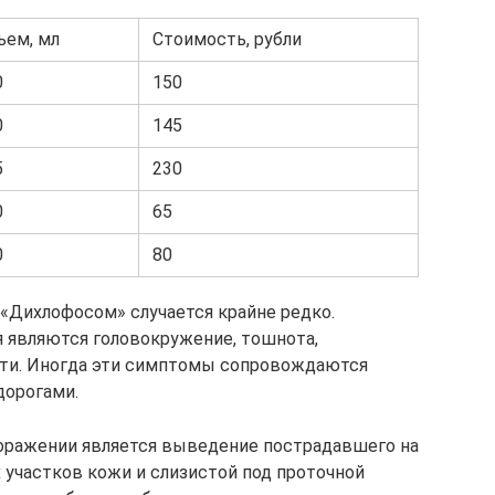
ъем, мл
Стоимость, рубли
0
150
0
145
5
230
0
65
0
80
 «Дихлофосом» случается крайне редко.
являются головокружение, тошнота,
сти. Иногда эти симптомы сопровождаются
дорогами.
ражении является выведение пострадавшего на
участков кожи и слизистой под проточной