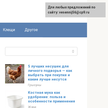
Для любых предложений по
English
сайту: vesennij56@cp9.ru
Клещи
Другое
Поиск:
5 лучших несушек для
личного подворья — как
выбрать при покупке и
какие лучше несутся
Грызуны
Костная мука как
удобрение: польза и
особенности применения
Жуки