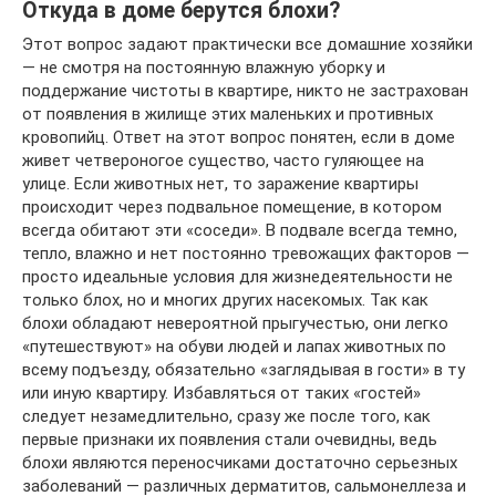
Откуда в доме берутся блохи?
Этот вопрос задают практически все домашние хозяйки
— не смотря на постоянную влажную уборку и
поддержание чистоты в квартире, никто не застрахован
от появления в жилище этих маленьких и противных
кровопийц. Ответ на этот вопрос понятен, если в доме
живет четвероногое существо, часто гуляющее на
улице. Если животных нет, то заражение квартиры
происходит через подвальное помещение, в котором
всегда обитают эти «соседи». В подвале всегда темно,
тепло, влажно и нет постоянно тревожащих факторов —
просто идеальные условия для жизнедеятельности не
только блох, но и многих других насекомых. Так как
блохи обладают невероятной прыгучестью, они легко
«путешествуют» на обуви людей и лапах животных по
всему подъезду, обязательно «заглядывая в гости» в ту
или иную квартиру. Избавляться от таких «гостей»
следует незамедлительно, сразу же после того, как
первые признаки их появления стали очевидны, ведь
блохи являются переносчиками достаточно серьезных
заболеваний — различных дерматитов, сальмонеллеза и