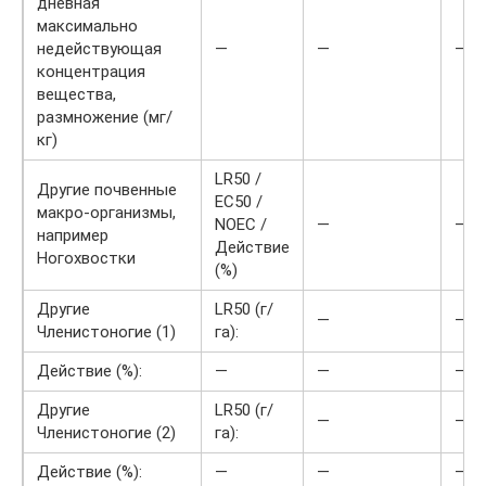
дневная
максимально
недействующая
—
—
—
концентрация
вещества,
размножение (мг/
кг)
LR50 /
Другие почвенные
EC50 /
макро-организмы,
NOEC /
—
—
например
Действие
Ногохвостки
(%)
Другие
LR50 (г/
—
—
Членистоногие (1)
га):
Действие (%):
—
—
—
Другие
LR50 (г/
—
—
Членистоногие (2)
га):
Действие (%):
—
—
—