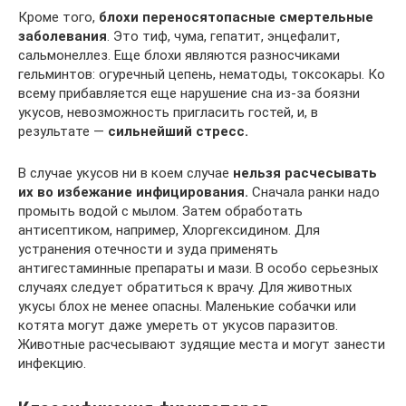
Кроме того,
блохи переносят
опасные смертельные
заболевания
. Это тиф, чума, гепатит, энцефалит,
сальмонеллез. Еще блохи являются разносчиками
гельминтов: огуречный цепень, нематоды, токсокары. Ко
всему прибавляется еще нарушение сна из-за боязни
укусов, невозможность пригласить гостей, и, в
результате —
сильнейший стресс.
В случае укусов ни в коем случае
нельзя расчесывать
их во избежание инфицирования.
Сначала ранки надо
промыть водой с мылом. Затем обработать
антисептиком, например, Хлоргексидином. Для
устранения отечности и зуда применять
антигестаминные препараты и мази. В особо серьезных
случаях следует обратиться к врачу. Для животных
укусы блох не менее опасны. Маленькие собачки или
котята могут даже умереть от укусов паразитов.
Животные расчесывают зудящие места и могут занести
инфекцию.