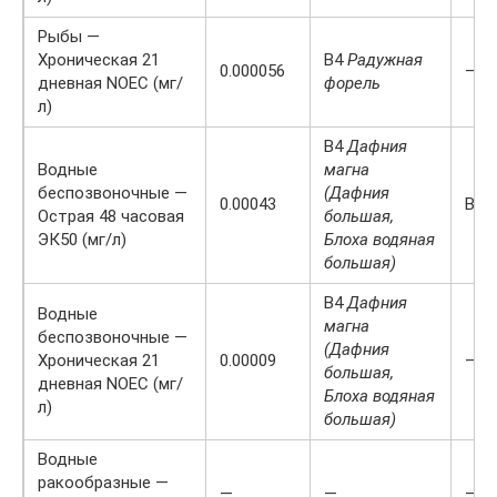
Рыбы —
Хроническая 21
B4
Радужная
0.000056
—
дневная NOEC (мг/
форель
л)
B4
Дафния
Водные
магна
беспозвоночные —
(Дафния
0.00043
Выс
Острая 48 часовая
большая,
ЭК50 (мг/л)
Блоха водяная
большая)
B4
Дафния
Водные
магна
беспозвоночные —
(Дафния
Хроническая 21
0.00009
—
большая,
дневная NOEC (мг/
Блоха водяная
л)
большая)
Водные
ракообразные —
—
—
—