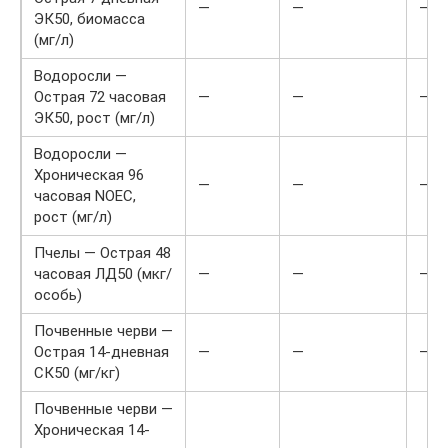
—
—
—
ЭК50, биомасса
(мг/л)
Водоросли —
Острая 72 часовая
—
—
—
ЭК50, рост (мг/л)
Водоросли —
Хроническая 96
—
—
—
часовая NOEC,
рост (мг/л)
Пчелы — Острая 48
часовая ЛД50 (мкг/
—
—
—
особь)
Почвенные черви —
Острая 14-дневная
—
—
—
СК50 (мг/кг)
Почвенные черви —
Хроническая 14-