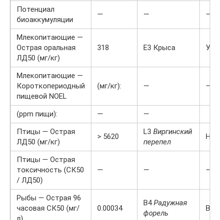
Потенциал
—
—
—
биоаккумуляции
Млекопитающие —
Острая оральная
318
E3 Крыса
Уме
ЛД50 (мг/кг)
Млекопитающие —
Короткопериодный
(мг/кг):
—
—
пищевой NOEL
(ppm пищи):
—
—
Птицы — Острая
L3
Виргинский
> 5620
Низ
ЛД50 (мг/кг)
перепел
Птицы — Острая
токсичность (СК50
—
—
—
/ ЛД50)
Рыбы — Острая 96
B4
Радужная
часовая СК50 (мг/
0.00034
Выс
форель
л)