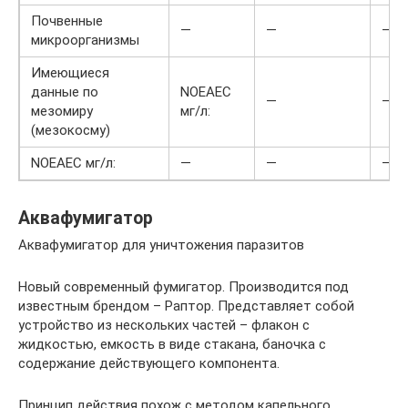
Почвенные
—
—
—
микроорганизмы
Имеющиеся
данные по
NOEAEC
—
—
мезомиру
мг/л:
(мезокосму)
NOEAEC мг/л:
—
—
—
Аквафумигатор
Аквафумигатор для уничтожения паразитов
Новый современный фумигатор. Производится под
известным брендом – Раптор. Представляет собой
устройство из нескольких частей – флакон с
жидкостью, емкость в виде стакана, баночка с
содержание действующего компонента.
Принцип действия похож с методом капельного