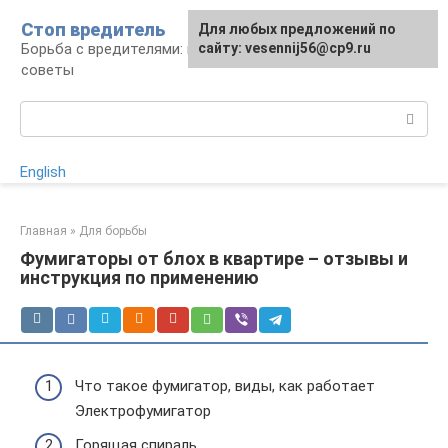
Перейти
Стоп вредитель
Для любых предложений по
к
Борьба с вредителями: правила, средства,
сайту: vesennij56@cp9.ru
контенту
советы
Поиск:
English
Главная
»
Для борьбы
Фумигаторы от блох в квартире – отзывы и
инструкция по применению
Что такое фумигатор, виды, как работает
Электрофумигатор
Горящая спираль