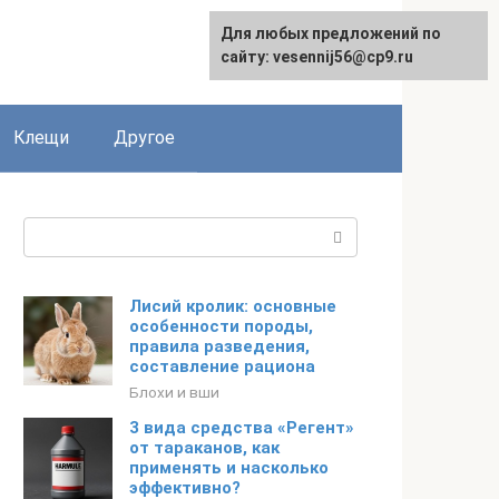
Для любых предложений по
English
сайту: vesennij56@cp9.ru
Клещи
Другое
Поиск:
Лисий кролик: основные
особенности породы,
правила разведения,
составление рациона
Блохи и вши
3 вида средства «Регент»
от тараканов, как
применять и насколько
эффективно?