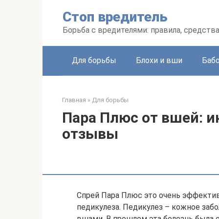
Перейти
Стоп вредитель
к
контенту
Борьба с вредителями: правила, средств
Для борьбы
Блохи и вши
Баб
Главная
»
Для борьбы
Пара Плюс от вшей: ин
отзывы
Спрей Пара Плюс это очень эффектив
педикулеза. Педикулез – кожное за
вшами. В прошлом эта болезнь была о