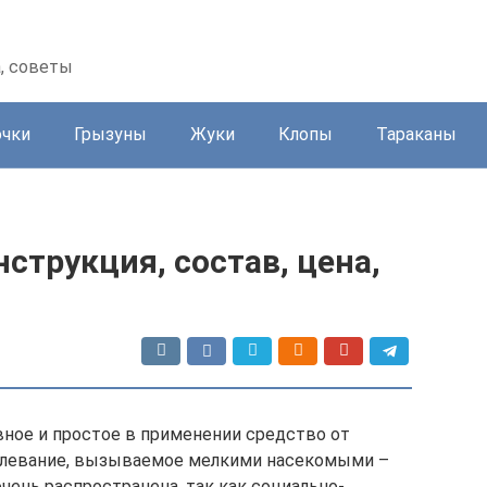
а, советы
очки
Грызуны
Жуки
Клопы
Тараканы
струкция, состав, цена,
ное и простое в применении средство от
болевание, вызываемое мелкими насекомыми –
чень распространена, так как социально-