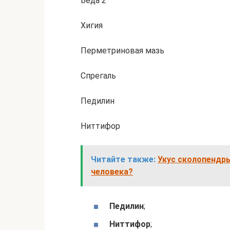
Веда 2
Хигия
Перметриновая мазь
Спрегаль
Педилин
Ниттифор
Читайте также:
Укус сколопендр
человека?
Педилин
;
Ниттифор
;