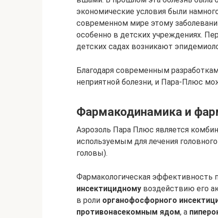
экономические условия были намного 
современном мире этому заболеванию
особенно в детских учреждениях. Пер
детских садах возникают эпидемиол
Благодаря современным разработкам
неприятной болезни, и Пара-Плюс мо
Фармакодинамика и фар
Аэрозоль Пара Плюс является комб
используемым для лечения головног
головы).
Фармакологическая эффективность п
инсектицидному
воздействию его ак
в роли
органофосфорного инсектиц
противонасекомным ядом
, а
пиперо