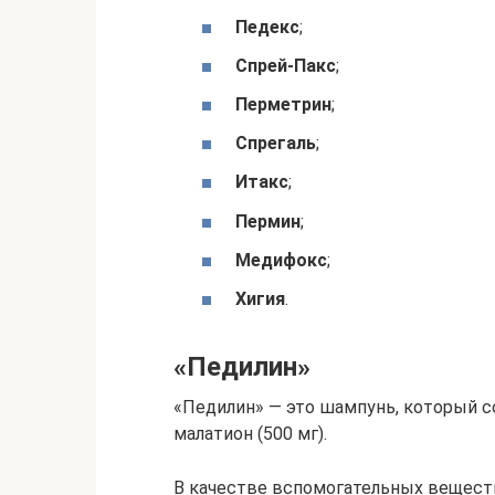
Педекс
;
Спрей-Пакс
;
Перметрин
;
Спрегаль
;
Итакс
;
Пермин
;
Медифокс
;
Хигия
.
«Педилин»
«Педилин» — это шампунь, который 
малатион (500 мг).
В качестве вспомогательных веществ