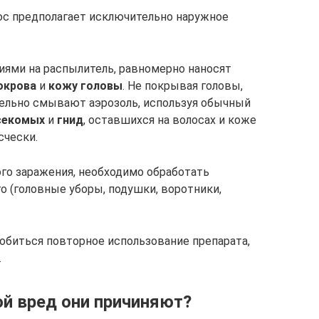
с предполагает исключительно наружное
ями на распылитель, равномерно наносят
окрова
и
кожу головы
. Не покрывая головы,
тельно смывают аэрозоль, используя обычный
секомых
и
гнид
, оставшихся на волосах и коже
счески.
го заражения, необходимо обработать
о (головные уборы, подушки, воротники,
обиться повторное использование препарата,
.
ой вред они причиняют?