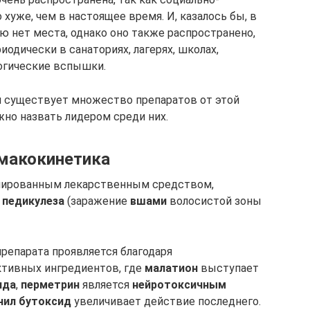
хуже, чем в настоящее время. И, казалось бы, в
 нет места, однако оно также распространено,
иодически в санаториях, лагерях, школах,
огические вспышки.
 существует множество препаратов от этой
жно назвать лидером среди них.
макокинетика
инированным лекарственным средством,
о
педикулеза
(заражение
вшами
волосистой зоны
репарата проявляется благодаря
тивных ингредиентов, где
малатион
выступает
ида
,
перметрин
является
нейротоксичным
нил бутоксид
увеличивает действие последнего.