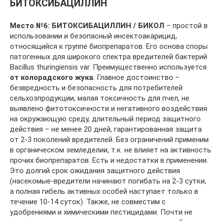
БИТОКСИБАЦИЛЛИН
Место №6:
БИТОКСИБАЦИЛЛИН / БИКОЛ
– простой в
использовании и безопасный инсектоакарицид,
относящийся к группе биопрепаратов. Его основа споры
патогенных для широкого спектра вредителей бактерий
Bacillus thuringiensis var. Преимущественно используется
от колорадского жука
. Главное достоинство –
безвредность и безопасность для потребителей
сельхозпродукции, малая токсичность для пчел, не
выявлено фитотоксичности и негативного воздействия
на окружающую среду, длительный период защитного
действия – не менее 20 дней, гарантированная защита
от 2-3 поколений вредителей. Без ограничений применим
в органическом земледелии, т.к. не влияет на активность
прочих биопрепаратов. Есть и недостатки в применении.
Это долгий срок ожидания защитного действия
(насекомые-вредители начинают погибать на 2-3 сутки,
а полная гибель активных особей наступает только в
течение 10-14 суток). Также, не совместим с
удобрениями и химическими пестицидами. Почти не