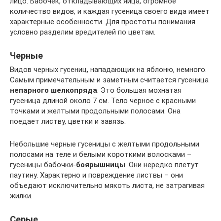
лицо. Бабочек, откладывающих яйца, огромное
количество видов, и каждая гусеница своего вида имеет
характерные особенности. Для простоты понимания
условно разделим вредителей по цветам.
Черные
Видов черных гусениц, нападающих на яблоню, немного.
Самым примечательным и заметным считается гусеница
непарного шелкопряда
. Это большая мохнатая
гусеница длиной около 7 см. Тело черное с красными
точками и желтыми продольными полосами. Она
поедает листву, цветки и завязь.
Небольшие черные гусеницы с желтыми продольными
полосами на теле и белыми короткими волосками –
гусеницы бабочки-
боярышницы
. Они нередко плетут
паутину. Характерно и повреждение листвы – они
объедают исключительно мякоть листа, не затрагивая
жилки.
Серые