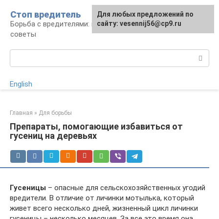
Перейти
Стоп вредитель
Для любых предложений по
к
Борьба с вредителями: правила, средства,
сайту: vesennij56@cp9.ru
контенту
советы
Поиск:
English
Главная
»
Для борьбы
Препараты, помогающие избавиться от
гусениц на деревьях
Гусеницы
– опасные для сельскохозяйственных угодий
вредители. В отличие от личинки мотылька, который
живет всего несколько дней, жизненный цикл личинки
гусеницы – несколько месяцев. За все это время она