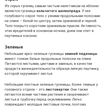
Из серых гусениц самым частым налетчиком на яблоню
является гусеница
кольчатого шелкопряда
. У нее
голубовато-серое тело с узкими продольными полосами
на спине – белой по центру, затем оранжевой и черной.
Тело покрыто коротким оранжевым пушком. Активность
этих вредителей в основном ночная, днем они спят в
паутинных коконах.
Зеленые
Небольшие ярко-зеленые гусеницы
зимней пяденицы
имеют тонкие белые продольные полоски на спине.
Питаются листьями, цветами и завязью, в качестве
продукта жизнедеятельности образуя липкую паутинку,
которой скручивают листья.
Небольшие плотные зеленые гусеницы, более темные у
головного отдела – это
листовертки
. Они также
питаются всеми частями растения и сворачивают
листья в трубочку перед окукливанием. Легко
повреждают молодые листовые почки, поэтому