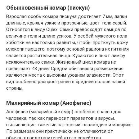
Обыкновенный комар (пискун)
Взрослая особь комара пискуна достигает 7 мм, лапки
длинные, крылья узкие и прозрачные, цвет тела серый.
Относятся к виду Culex. Самки превосходят самцов по
величине тела и длине усиков. У особей мужского пола
хоботки не настолько развиты, чтобы проткнуть кожу
млекопитающего, поэтому основой рациона их питания
является растительная пища. Кусаются и пьют лимфу
исключительно самки. Жизненный цикл комара не
превышает 48 дней. Средой обитания и размножения
являются места с высоким уровнем влажности. Этот
вид особенно распространен в средней полосе нашей
страны.
Малярийный комар (Анофелес)
Анофелес (малярийный комар) особенно опасен для
человека, так как переносит паразитов и вирусы,
вызывающие тяжелые патологии: плазмодию и малярию.
По размерам они практически не отличаются от
обычных представителей этого семейства.