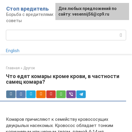
Перейти
Стоп вредитель
Для любых предложений по
к
Борьба с вредителями: правила, средства,
сайту: vesennij56@cp9.ru
контенту
советы
Поиск:
English
Главная
»
Другое
Что едят комары кроме крови, в частности
самец комара?
Комаров причисляют к семейству кровососущих
двукрылых насекомых. Кровосос обладает тонким
коричневым или черным телом, длиной 4-14 мл.