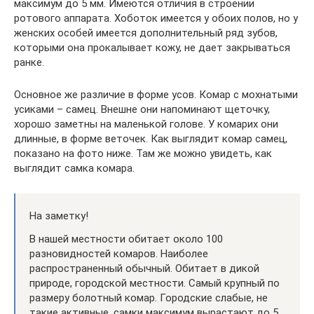
максимум до 5 мм. Имеются отличия в строении
ротового аппарата. Хоботок имеется у обоих полов, но у
женских особей имеется дополнительный ряд зубов,
которыми она прокалывает кожу, не дает закрываться
ранке.
Основное же различие в форме усов. Комар с мохнатыми
усиками – самец. Внешне они напоминают щеточку,
хорошо заметны на маленькой голове. У комарих они
длинные, в форме веточек. Как выглядит комар самец,
показано на фото ниже. Там же можно увидеть, как
выглядит самка комара.
На заметку!
В нашей местности обитает около 100
разновидностей комаров. Наиболее
распространенный обычный. Обитает в дикой
природе, городской местности. Самый крупный по
размеру болотный комар. Городские слабые, не
такие активные, самки максимум вырастают до 5