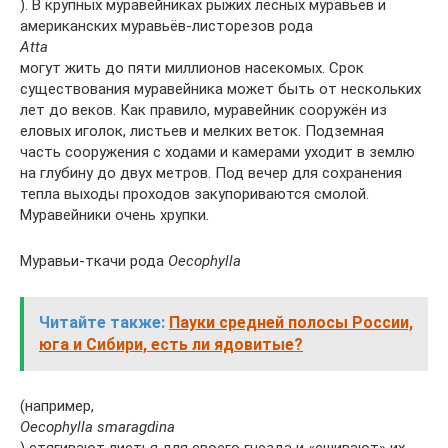
). В крупных муравейниках рыжих лесных муравьёв и
американских муравьёв-листорезов рода
Atta
могут жить до пяти миллионов насекомых. Срок
существования муравейника может быть от нескольких
лет до веков. Как правило, муравейник сооружён из
еловых иголок, листьев и мелких веток. Подземная
часть сооружения с ходами и камерами уходит в землю
на глубину до двух метров. Под вечер для сохранения
тепла выходы проходов закупориваются смолой.
Муравейники очень хрупки.
Муравьи-ткачи рода
Oecophylla
Читайте также:
Пауки средней полосы России,
юга и Сибири, есть ли ядовитые?
(например,
Oecophylla smaragdina
) стягивают листья для своего гнезда и «сшивают» их