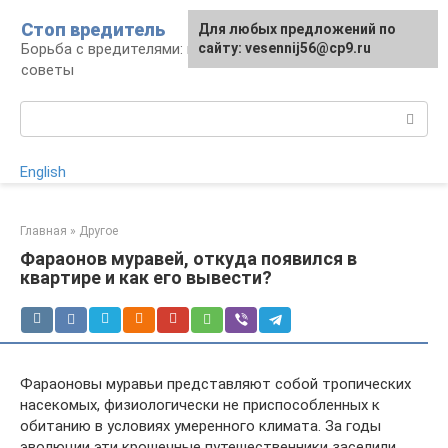
Перейти
Стоп вредитель
Для любых предложений по
к
Борьба с вредителями: правила, средства,
сайту: vesennij56@cp9.ru
контенту
советы
Поиск:
English
Главная
»
Другое
Фараонов муравей, откуда появился в
квартире и как его вывести?
Фараоновы муравьи представляют собой тропических
насекомых, физиологически не приспособленных к
обитанию в условиях умеренного климата. За годы
эволюции эти крошечные путешественники заселили