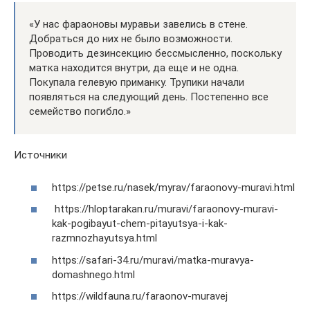
«У нас фараоновы муравьи завелись в стене.
Добраться до них не было возможности.
Проводить дезинсекцию бессмысленно, поскольку
матка находится внутри, да еще и не одна.
Покупала гелевую приманку. Трупики начали
появляться на следующий день. Постепенно все
семейство погибло.»
Источники
https://petse.ru/nasek/myrav/faraonovy-muravi.html
https://hloptarakan.ru/muravi/faraonovy-muravi-
kak-pogibayut-chem-pitayutsya-i-kak-
razmnozhayutsya.html
https://safari-34.ru/muravi/matka-muravya-
domashnego.html
https://wildfauna.ru/faraonov-muravej