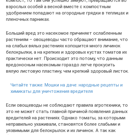
компост, то там они успешно зимуют, превращаются во
взрослых особей а весной вместе с компостным
удобрением попадают на огородные грядки в теплицах и
пленочных парниках.
Больший вред это насекомое причиняет ослабленным
растениям – овощеводы часто обращают внимание, что
на слабых вялых растениях копошится много личинок
белокрылки, а на крепких и здоровых кустах томатов их
практически нет. Происходит это потому, что данным
вредоносным насекомым гораздо легче прокусить
вялую листовую пластину, чем крепкий здоровый листок.
Читайте также:
Мошки на даче: народные рецепты и
химикаты для уничтожения вредителя
Если овощеводы не соблюдают правила агротехники, то
это не может стать главной причиной появления данных
вредителей на растениях. Однако томаты, за которыми
неправильно ухаживали, становятся более слабыми и
уязвимыми для белокрылок и их личинок. А так как