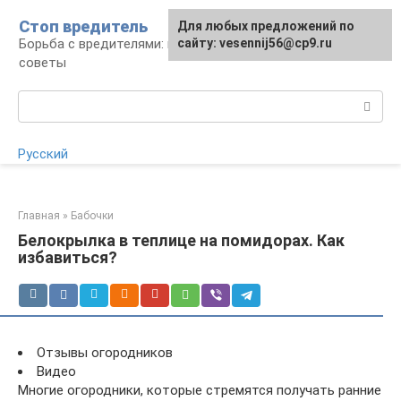
Перейти
Стоп вредитель
Для любых предложений по
Для любых предложений по
к
Борьба с вредителями: правила, средства,
сайту:
сайту: vesennij56@cp9.ru
[email protected]
контенту
советы
Поиск:
Русский
Главная
»
Бабочки
Белокрылка в теплице на помидорах. Как
избавиться?
Отзывы огородников
Видео
Многие огородники, которые стремятся получать ранние