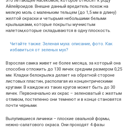
это летающее насекомое, которое относят к роду
Айлейроидов. Внешне данный вредитель похож на
мелкую моль с маленьким тельцем (до 1,5 мм в длину)
желтой окраски и четырьмя небольшими белыми
крылышками, которые покрыты мучнистым
налетом,которые складываются в одну плоскость.
Читайте также:
Зеленая муха: описание, фото. Как
избавиться от зеленых мух?
Взрослая самка живет не более месяца, за который она
способна отложить до 130 яичек средним размером 0,25
мм. Кладки белокрылка делает на обратной стороне
листовых пластин, располагая их концентрическими
кругами. В каждом из таких кругов может быть до 30
яичек. Первоначально их окрас – зеленоватый с желтым
отливом, постепенно они темнеют и в конце становятся
почти черными.
Вылупившиеся личинки – плоские овальной формы,
нежно-салатового окраса. Они проходят 4 фазы