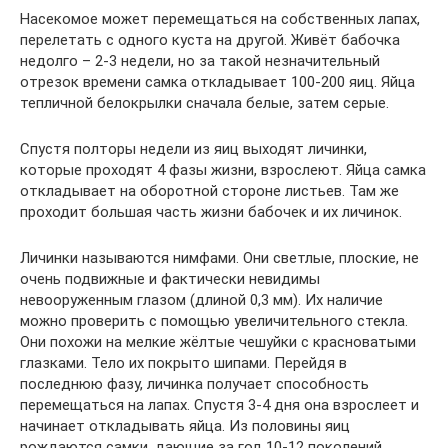
Насекомое может перемещаться на собственных лапах,
перелетать с одного куста на другой. Живёт бабочка
недолго – 2-3 недели, но за такой незначительный
отрезок времени самка откладывает 100-200 яиц. Яйца
тепличной белокрылки сначала белые, затем серые.
Спустя полторы недели из яиц выходят личинки,
которые проходят 4 фазы жизни, взрослеют. Яйца самка
откладывает на оборотной стороне листьев. Там же
проходит большая часть жизни бабочек и их личинок.
Личинки называются нимфами. Они светлые, плоские, не
очень подвижные и фактически невидимы
невооруженным глазом (длиной 0,3 мм). Их наличие
можно проверить с помощью увеличительного стекла.
Они похожи на мелкие жёлтые чешуйки с красноватыми
глазками. Тело их покрыто шипами. Перейдя в
последнюю фазу, личинка получает способность
перемещаться на лапах. Спустя 3-4 дня она взрослеет и
начинает откладывать яйца. Из половины яиц
рождаются самки, дающие за год 10-12 поколений.