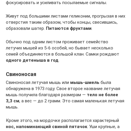
фокусировать и усиливать посылаемые сигналы.
Живут под большими листами геликонии, прогрызая в них
отверстия таким образом, чтобы концы, свесившись,
образовали шатер.
Питаются фруктами
.
Обычно под одним листом проживает семейство
летучих мышей из 5-6 особей, но бывает несколько
семей объединяются в большой клан. Самки рождают
одного детеныша в год
.
Свиноносая
Свиноносая летучая мышь или
мышь-шмель
была
обнаружена в 1973 году. Свое второе название летучая
мышь получила благодаря размерам —
тело не более
3,3 см
, а вес — до 2 грамм. Это самая маленькая летучая
мышь.
Кроме этого, на мордочке располагается характерный
нос, напоминающий свиной пятачок
. Уши крупные, а