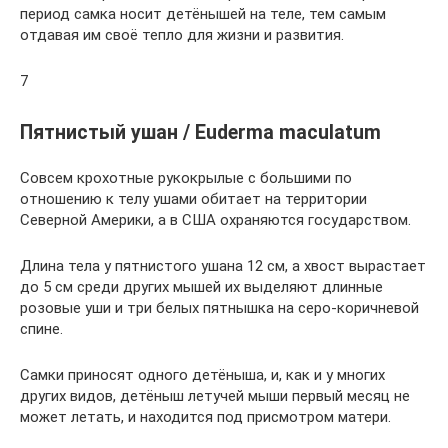
период самка носит детёнышей на теле, тем самым
отдавая им своё тепло для жизни и развития.
7
Пятнистый ушан / Euderma maculatum
Совсем крохотные рукокрылые с большими по
отношению к телу ушами обитает на территории
Северной Америки, а в США охраняются государством.
Длина тела у пятнистого ушана 12 см, а хвост вырастает
до 5 см среди других мышей их выделяют длинные
розовые уши и три белых пятнышка на серо-коричневой
спине.
Самки приносят одного детёныша, и, как и у многих
других видов, детёныш летучей мыши первый месяц не
может летать, и находится под присмотром матери.