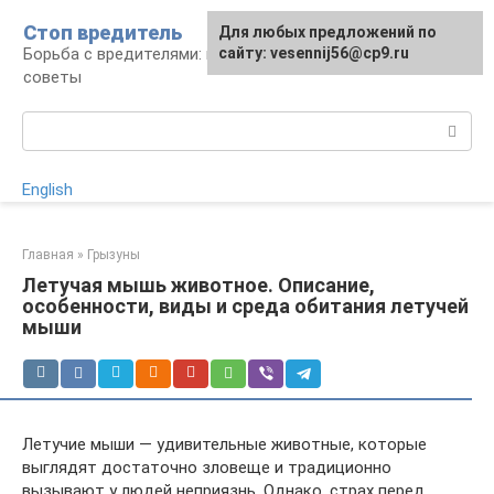
Перейти
Стоп вредитель
Для любых предложений по
к
Борьба с вредителями: правила, средства,
сайту: vesennij56@cp9.ru
контенту
советы
Поиск:
English
Главная
»
Грызуны
Летучая мышь животное. Описание,
особенности, виды и среда обитания летучей
мыши
Летучие мыши — удивительные животные, которые
выглядят достаточно зловеще и традиционно
вызывают у людей неприязнь. Однако, страх перед