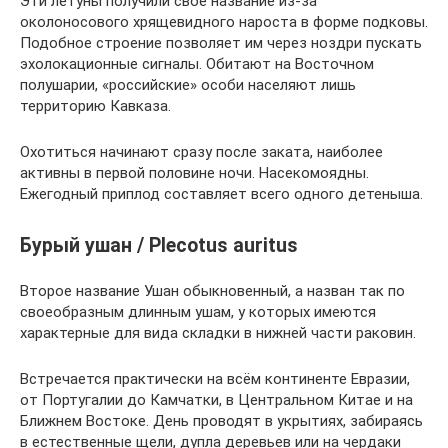
Эти летуны получили свое название из-за
околоносового хрящевидного нароста в форме подковы.
Подобное строение позволяет им через ноздри пускать
эхолокационные сигналы. Обитают на Восточном
полушарии, «российские» особи населяют лишь
территорию Кавказа.
Охотиться начинают сразу после заката, наиболее
активны в первой половине ночи. Насекомоядны.
Ежегодный приплод составляет всего одного детеныша.
Бурый ушан / Plecotus auritus
Второе название Ушан обыкновенный, а назван так по
своеобразным длинным ушам, у которых имеются
характерные для вида складки в нижней части раковин.
Встречается практически на всём континенте Евразии,
от Португалии до Камчатки, в Центральном Китае и на
Ближнем Востоке. День проводят в укрытиях, забираясь
в естественные щели, дупла деревьев или на чердаки