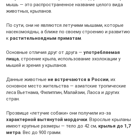
мышь — это распространенное название целого вида
животных, крыланов.
По сути, они не являются летучими мышами, которые
насекомоядны, а ближе по своему строению и развитию
к
растительноядным приматам
.
Основные отличия друг от друга —
употребляемая
пища
, строение крыла, использование эхолокации у
мышей и зрения у крыланов.
Данные животные
не встречаются в России
, их
основное место жительства — азиатские тропические
леса Вьетнама, Филиппин, Малайзии, Лаоса и других
стран.
Прозвище «летучие собаки» они получили из-за
характерной вытянутой мордочки
. Взрослые крыланы
имеют крупные размеры — тело до 42 см,
крылья до 1,7
метра
. Вес до 900 грамм.