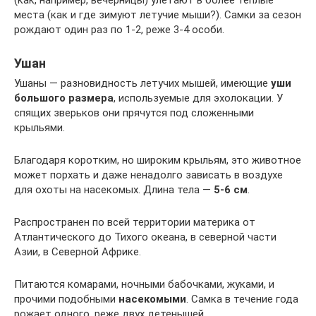
(как, например, вечерницы) улетают в более теплые
места (как и где зимуют летучие мыши?). Самки за сезон
рождают один раз по 1-2, реже 3-4 особи.
Ушан
Ушаны — разновидность летучих мышей, имеющие
уши
большого размера
, используемые для эхолокации. У
спящих зверьков они прячутся под сложенными
крыльями.
Благодаря коротким, но широким крыльям, это животное
может порхать и даже ненадолго зависать в воздухе
для охоты на насекомых. Длина тела —
5-6 см
.
Распространен по всей территории материка от
Атлантического до Тихого океана, в северной части
Азии, в Северной Африке.
Питаются комарами, ночными бабочками, жуками, и
прочими подобными
насекомыми
. Самка в течение года
рожает одного, реже двух детенышей.