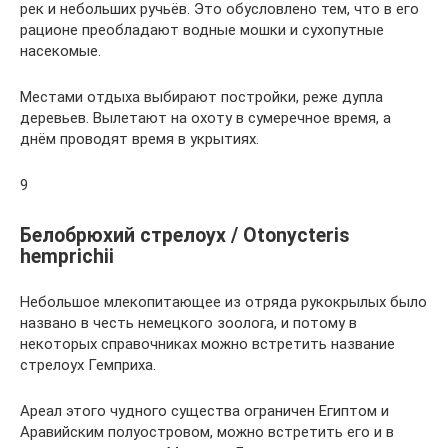
рек и небольших ручьёв. Это обусловлено тем, что в его
рационе преобладают водные мошки и сухопутные
насекомые.
Местами отдыха выбирают постройки, реже дупла
деревьев. Вылетают на охоту в сумеречное время, а
днём проводят время в укрытиях.
9
Белобрюхий стрелоух / Otonycteris
hemprichii
Небольшое млекопитающее из отряда рукокрылых было
названо в честь немецкого зоолога, и потому в
некоторых справочниках можно встретить название
стрелоух Гемприха.
Ареал этого чудного существа ограничен Египтом и
Аравийским полуостровом, можно встретить его и в