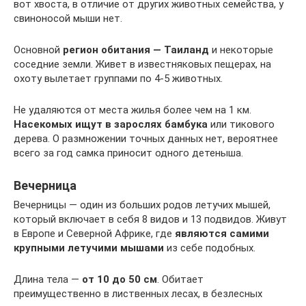
вот хвоста, в отличие от других животных семейства, у
свиноносой мыши нет.
Основной
регион обитания — Таиланд
и некоторые
соседние земли. Живет в известняковых пещерах, на
охоту вылетает группами по 4-5 животных.
Не удаляются от места жилья более чем на 1 км.
Насекомых ищут в зарослях бамбука
или тикового
дерева. О размножении точных данных нет, вероятнее
всего за год самка приносит одного детеныша.
Вечерница
Вечерницы — один из больших родов летучих мышей,
который включает в себя 8 видов и 13 подвидов. Живут
в Европе и Северной Африке, где
являются самими
крупными летучими мышами
из себе подобных.
Длина тела —
от 10 до 50 см
. Обитает
преимущественно в лиственных лесах, в безлесных