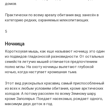
домов.
Практически по всему ареалу обитания вид занесён в
категорию редких, охраняемых млекопитающих.
5
Ночница
Короткоухая мышь, как еще называют ночницу, это один
из подвидов гладконосой разновидности. От остальных
семейств летучих мышей отличается предпочтением
полно мглы. На охоту ночницы вылетают глубокой
ночью, когда наступает кромешная тьма.
Этот вид рукокрылых красавиц самый приспособленный
из всех к любым условиям обитания, кроме арктических
холодов. А потому расселен по всему Земному шару,
кроме Заполярья. Поедает насекомых, рождает одного,
максимум двух деток в год.