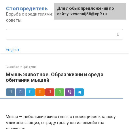
Перейти
Стоп вредитель
Для любых предложений по
к
Борьба с вредителями: правила, средства,
сайту: vesennij56@cp9.ru
контенту
советы
Поиск:
English
Главная
»
Грызуны
Мышь животное. Образ жизни и среда
обитания мышей
Мыши — небольшие животные, относящиеся к классу
млекопитающих, отряду грызунов из семейства
мышиных.