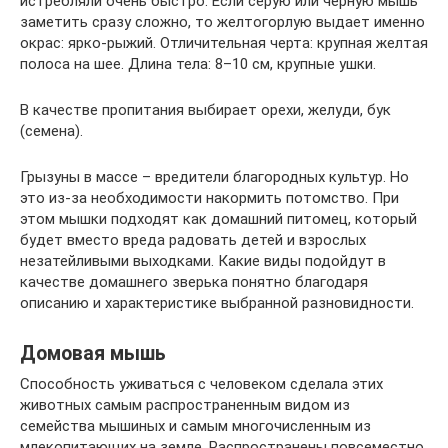
истребляли очень быстро. Если серую или черную мышь
заметить сразу сложно, то желтогорлую выдает именно
окрас: ярко-рыжий. Отличительная черта: крупная желтая
полоса на шее. Длина тела: 8–10 см, крупные ушки.
В качестве пропитания выбирает орехи, желуди, бук
(семена).
Грызуны в массе – вредители благородных культур. Но
это из-за необходимости накормить потомство. При
этом мышки подходят как домашний питомец, который
будет вместо вреда радовать детей и взрослых
незатейливыми выходками. Какие виды подойдут в
качестве домашнего зверька понятно благодаря
описанию и характеристике выбранной разновидности.
Домовая мышь
Способность уживаться с человеком сделала этих
животных самым распространенным видом из
семейства мышиных и самым многочисленным из
млекопитающих на земле. Распространены повсеместно.