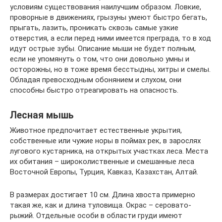
условиям существования наилучшим образом. Ловкие,
проворные в движениях, грызуны умеют быстро бегать,
прыгать, лазить, проникать сквозь самые узкие
отверстия, а если перед ними имеется преграда, то в ход
идут острые зубы. Описание мыши не будет полным,
если не упомянуть о том, что они довольно умны и
осторожны, но в тоже время бесстыдны, хитры и смелы.
Обладая превосходным обонянием и слухом, они
способны быстро отреагировать на опасность.
Лесная мышь
Животное предпочитает естественные укрытия,
собственные или чужие норы в поймах рек, в зарослях
лугового кустарника, на открытых участках леса. Места
их обитания – широколиственные и смешанные леса
Восточной Европы, Турция, Кавказ, Казахстан, Алтай.
В размерах достигает 10 см. Длина хвоста примерно
такая же, как и длина туловища. Окрас – серовато-
рыжий. Отдельные особи в области груди имеют