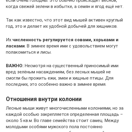
если очень голодны. Это обычно происходит весной,
когда свежей зелени в избытке, а семян и ягод ещё нет.
Так как известно, что этот вид мышей активен круглый
год, это и делает их удобной добычей для хищников.
Их
численность регулируется совами, хорьками и
ласками
. В зимнее время ими с удовольствием могут
полакомиться и лисы.
ВАЖНО:
Несмотря на существенный приносимый ими
вред зелёным насаждениям, без лесных мышей не
смогли бы прожить ежи, змеи и хищные птицы. Для
последних, это особенно важно в зимнее время.
Отношения внутри колонии
Лесные мыши живут многочисленными колониями, но за
каждой особью закрепляется определенная площадь –
около 5 кв.м. Во главе семейства стоит самец. Между
молодыми особями мужского пола постоянно