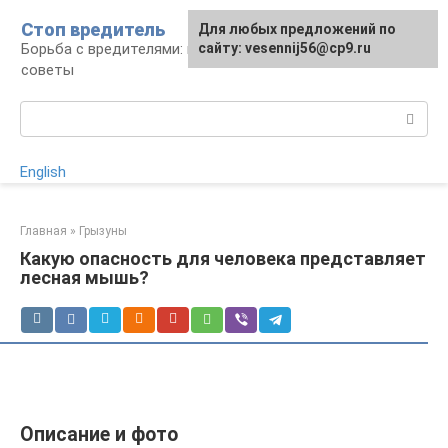
Перейти
Стоп вредитель
Для любых предложений по
к
Борьба с вредителями: правила, средства,
сайту: vesennij56@cp9.ru
контенту
советы
Поиск:
English
Главная
»
Грызуны
Какую опасность для человека представляет
лесная мышь?
Описание и фото