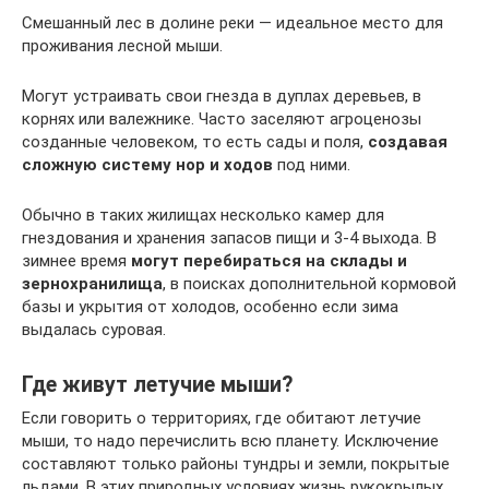
Смешанный лес в долине реки — идеальное место для
проживания лесной мыши.
Могут устраивать свои гнезда в дуплах деревьев, в
корнях или валежнике. Часто заселяют агроценозы
созданные человеком, то есть сады и поля,
создавая
сложную систему нор и ходов
под ними.
Обычно в таких жилищах несколько камер для
гнездования и хранения запасов пищи и 3-4 выхода. В
зимнее время
могут перебираться на склады и
зернохранилища
, в поисках дополнительной кормовой
базы и укрытия от холодов, особенно если зима
выдалась суровая.
Где живут летучие мыши?
Если говорить о территориях, где обитают летучие
мыши, то надо перечислить всю планету. Исключение
составляют только районы тундры и земли, покрытые
льдами. В этих природных условиях жизнь рукокрылых