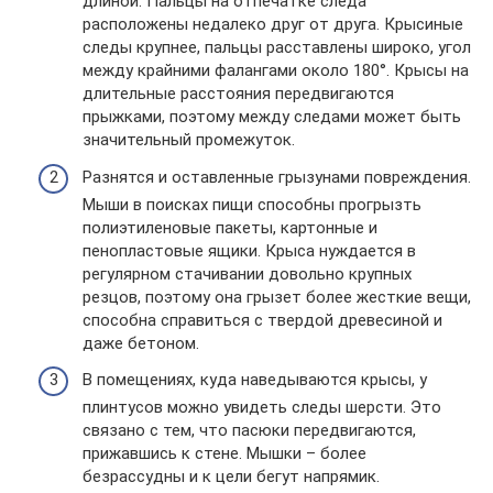
длиной. Пальцы на отпечатке следа
расположены недалеко друг от друга. Крысиные
следы крупнее, пальцы расставлены широко, угол
между крайними фалангами около 180°. Крысы на
длительные расстояния передвигаются
прыжками, поэтому между следами может быть
значительный промежуток.
Разнятся и оставленные грызунами повреждения.
Мыши в поисках пищи способны прогрызть
полиэтиленовые пакеты, картонные и
пенопластовые ящики. Крыса нуждается в
регулярном стачивании довольно крупных
резцов, поэтому она грызет более жесткие вещи,
способна справиться с твердой древесиной и
даже бетоном.
В помещениях, куда наведываются крысы, у
плинтусов можно увидеть следы шерсти. Это
связано с тем, что пасюки передвигаются,
прижавшись к стене. Мышки – более
безрассудны и к цели бегут напрямик.