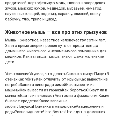
вредителей: картофельную моль, клопов, колорадских
жуков, майских жуков, медведок, муравьев, нематод,
паутинных клещей, пядениц, саранчу, слизней, совку
бабочку, тлю, трипс и цикад.
Животное мышь — все про этих грызунов
Мышь – животное, известное человечеству сотни лет.
За это время зверек прошел путь от вредителя до
домашнего животного и незаменимого помощника для
медиков. Как выглядит мышь, знают даже маленькие
дети.
УничтожениеУкусила, что делатьСколько живутПищитВ
стенахКак убитьКак отличить от крысыКак вывести из
погребаЗащита винограда зимойКак вывести из
машиныКак вывести из гаражаКак боротьсяЖивут ли в
минватеЕдят ли пенопластАнатомия и физиологияКакие
бывают средстваКакие запахи не
любятЛовушкиПриманка в мышеловкеРазмножение и
родыРазновидностиЧего боятсяЧто едят в домашних