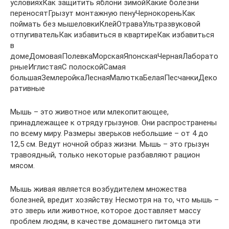
условияхКак защитить яблони зимойКакие болезни
переносятГрызут монтажную пенуЧернокореньКак
поймать без мышеловкиКлейОтраваУльтразвуковой
отпугивательКак избавиться в квартиреКак избавиться
в
домеДомоваяПолевкаМорскаяЯпонскаяЧернаяЛаборато
рныеИглистаяС полоскойСамая
большаяЗемлеройкаЛеснаяМалюткаБелаяПесчанкиДеко
ративные
Мышь – это животное или млекопитающее,
принадлежащее к отряду грызунов. Они распространены
по всему миру. Размеры зверьков небольшие – от 4 до
12,5 см. Ведут ночной образ жизни. Мышь – это грызун
травоядный, только некоторые разбавляют рацион
мясом.
Мышь живая является возбудителем множества
болезней, вредит хозяйству. Несмотря на то, что мышь –
это зверь или животное, которое доставляет массу
проблем людям, в качестве домашнего питомца эти