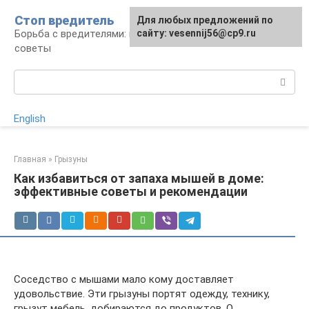
Перейти
Стоп вредитель
Для любых предложений по
к
Борьба с вредителями: правила, средства,
сайту: vesennij56@cp9.ru
контенту
советы
Поиск:
English
Главная
»
Грызуны
Как избавиться от запаха мышей в доме:
эффективные советы и рекомендации
Соседство с мышами мало кому доставляет
удовольствие. Эти грызуны портят одежду, технику,
грызут мебель, добираются до продуктов. О