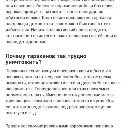
они переносят болезнетворные микробы и бактерии,
заражая продукты питания, так как площадь их
обитания велика. Как только появляются тараканы,
владельцы домов хотят как можно быстрее от них
избавиться. Начинается активный поиск средств,
которые не только уничтожат незваных гостей, но и не
навредят здоровью.
Почему тараканов так трудно
уничтожить?
Тараканы весьма живучи и неприхотливы в быту. Им
неважно, чем питаться, они способны долгое время
выживать, поглощая полиэтилен или даже собственные
экскременты. Гораздо важнее для этих насекомых
возможность пить. Именно поэтому основные места
дислокации тараканов – ванная комната и кухня. Они
селятся под водостоками, под раковинами, в щелях
плинтуса и т. д.
Травля насекомых различными аэрозолями признана