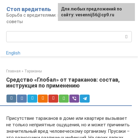
Перейти
Стоп вредитель
Для любых предложений по
к
Борьба с вредителями: правила, средства,
сайту: vesennij56@cp9.ru
контенту
советы
Поиск:
English
Главная
»
Тараканы
Средство «Глобал» от тараканов: состав,
инструкция по применению
Присутствие тараканов в доме или квартире вызывает
не только неприятные ощущения, но и может причинить
значительный вред человеческому организму. Прусаки –
это разносчики различных инфекций. На своих лапках