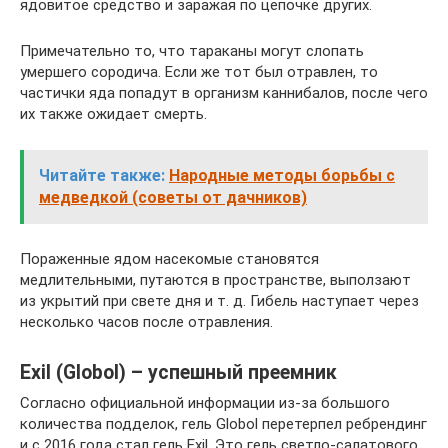
ядовитое средство и заражая по цепочке других.
Примечательно то, что тараканы могут слопать
умершего сородича. Если же тот был отравлен, то
частички яда попадут в организм каннибалов, после чего
их также ожидает смерть.
Читайте также:
Народные методы борьбы с
медведкой (советы от дачников)
Пораженные ядом насекомые становятся
медлительными, путаются в пространстве, выползают
из укрытий при свете дня и т. д. Гибель наступает через
несколько часов после отравления.
Exil (Globol) – успешный преемник
Согласно официальной информации из-за большого
количества подделок, гель Globol перетерпел ребрендинг
и с 2016 года стал гель Exil. Это гель светло-салатового