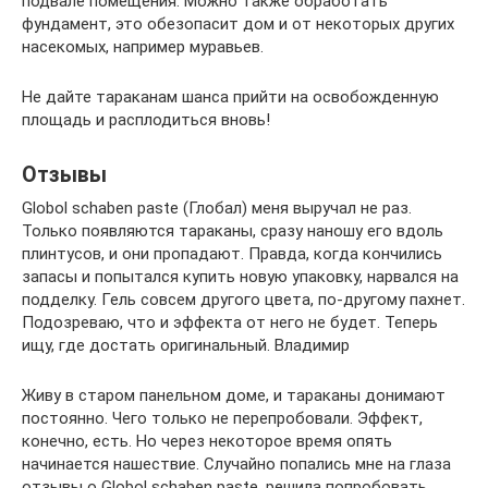
подвале помещения. Можно также обработать
фундамент, это обезопасит дом и от некоторых других
насекомых, например муравьев.
Не дайте тараканам шанса прийти на освобожденную
площадь и расплодиться вновь!
Отзывы
Globol schaben paste (Глобал) меня выручал не раз.
Только появляются тараканы, сразу наношу его вдоль
плинтусов, и они пропадают. Правда, когда кончились
запасы и попытался купить новую упаковку, нарвался на
подделку. Гель совсем другого цвета, по-другому пахнет.
Подозреваю, что и эффекта от него не будет. Теперь
ищу, где достать оригинальный. Владимир
Живу в старом панельном доме, и тараканы донимают
постоянно. Чего только не перепробовали. Эффект,
конечно, есть. Но через некоторое время опять
начинается нашествие. Случайно попались мне на глаза
отзывы о Globol schaben paste, решила попробовать.