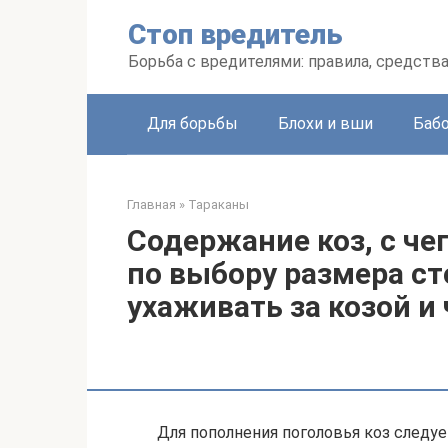
Перейти
Стоп вредитель
к
контенту
Борьба с вредителями: правила, средств
Для борьбы
Блохи и вши
Баб
Главная
»
Тараканы
Содержание коз, с че
по выбору размера ст
ухаживать за козой и
Для пополнения поголовья коз следу