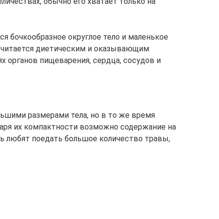
личествах, обычно его хватает только на
я бочкообразное округлое тело и маленькое
считается диетическим и оказывающим
х органов пищеварения, сердца, сосудов и
льшими размерами тела, но в то же время
даря их компактности возможно содержание на
нь любят поедать большое количество травы,