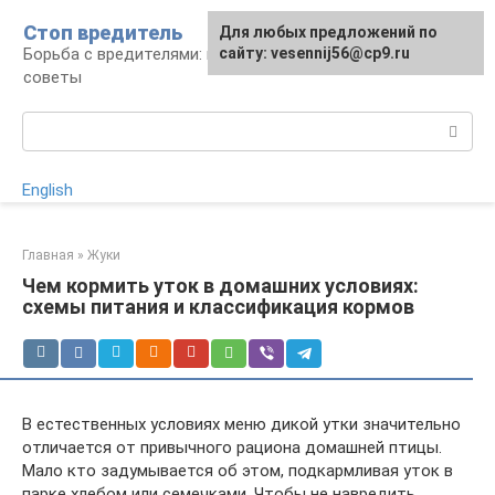
Перейти
Стоп вредитель
Для любых предложений по
к
Борьба с вредителями: правила, средства,
сайту: vesennij56@cp9.ru
контенту
советы
Поиск:
English
Главная
»
Жуки
Чем кормить уток в домашних условиях:
схемы питания и классификация кормов
В естественных условиях меню дикой утки значительно
отличается от привычного рациона домашней птицы.
Мало кто задумывается об этом, подкармливая уток в
парке хлебом или семечками. Чтобы не навредить