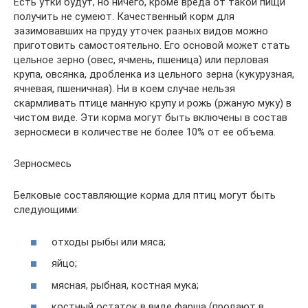
Есть утки будут, но ничего, кроме вреда от такой пищи
получить не сумеют. Качественный корм для
зазимовавших на пруду уточек разных видов можно
приготовить самостоятельно. Его основой может стать
цельное зерно (овес, ячмень, пшеница) или перловая
крупа, овсянка, дробленка из цельного зерна (кукурузная,
ячневая, пшеничная). Ни в коем случае нельзя
скармливать птице манную крупу и рожь (ржаную муку) в
чистом виде. Эти корма могут быть включены в состав
зерносмеси в количестве не более 10% от ее объема.
Зерносмесь
Белковые составляющие корма для птиц могут быть
следующими:
отходы рыбы или мяса;
яйцо;
мясная, рыбная, костная мука;
костный остаток в виде фарша (продают в