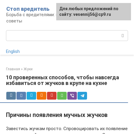
Перейти
Стоп вредитель
Для любых предложений по
к
Борьба с вредителями: правила, средства,
сайту: vesennij56@cp9.ru
контенту
советы
Поиск:
English
Главная
»
Жуки
10 проверенных способов, чтобы навсегда
избавиться от жучков в крупе на кухне
Причины появления мучных жучков
Завестись жучкам просто. Спровоцировать их появление