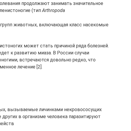
олевания продолжают занимать значительное
Членистоногие (тип
Arthropoda
х групп животных, включающая класс насекомые
истоногих может стать причиной ряда болезней.
дет к развитию миаза. В России случаи
оногими, встречаются довольно редко, что
енное лечение [2].
тных, вызываемые личинками некровососущих
е других в организме человека паразитируют
мейств