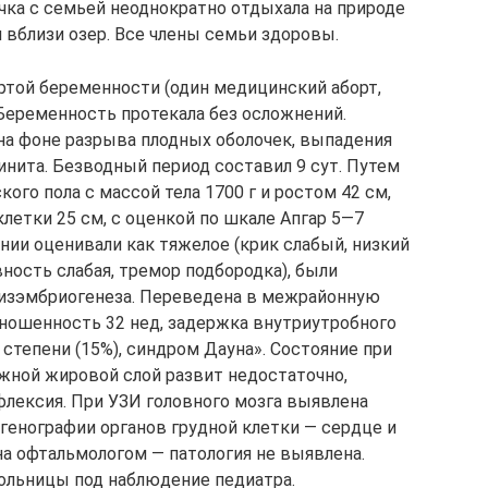
вочка с семьей неоднократно отдыхала на природе
 вблизи озер. Все члены семьи здоровы.
ертой беременности (один медицинский аборт,
. Беременность протекала без осложнений.
 фоне разрыва плодных оболочек, выпадения
инита. Безводный период составил 9 сут. Путем
ого пола с массой тела 1700 г и ростом 42 см,
летки 25 см, с оценкой по шкале Апгар 5—7
нии оценивали как тяжелое (крик слабый, низкий
ность слабая, тремор подбородка), были
зэмбриогенеза. Переведена в межрайонную
ношенность 32 нед, задержка внутриутробного
 степени (15%), синдром Дауна». Состояние при
жной жировой слой развит недостаточно,
флексия. При УЗИ головного мозга выявлена
тгенографии органов грудной клетки — сердце и
на офтальмологом — патология не выявлена.
ольницы под наблюдение педиатра.