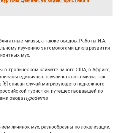
кур Аям Цемани: её характеристики и
лигатные миазы, а также оводов. Работы И.А.
тальному изучению энтомологами цикла развития
ионтных мух.
 в тропическом климате на юге США, в Африке,
 описаны единичные случаи кожного миаза, так
ре [6] описан случай мигрирующего подкожного
 российской туристки, путешествовавшей по
ками овода
Hypoderma
ием личинок мух, разнообразны по локализации,