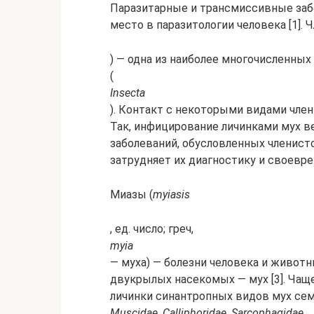
Паразитарные и трансмиссивные заб
место в паразитологии человека [1]. 
) — одна из наиболее многочисленны
(
Insecta
). Контакт с некоторыми видами член
Так, инфицирование личинками мух ве
заболеваний, обусловленных членист
затрудняет их диагностику и своеврем
Миазы (
myiasis
, ед. число; греч,
myia
— муха) — болезни человека и живо
двукрылых насекомых — мух [3]. Чащ
личинки синантропных видов мух се
Muscidae, Calliphoridae, Sarcophagidae