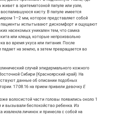
 живет в эритематозной папуле или узле,
воспалившуюся кисту. В папуле имеется
мером 1—2 мм, которое представляет собой
ие пациенты испытывают дискомфорт и ощущают
ких насекомых уникален тем, что самка
кита или клеща, которые непроизвольно
а во время укуса или питания. После
и падает на землю, а затем превращается во
линический случай эпидермального кожного
Восточной Сибири (Красноярский край). На
тствуют данные об описании подобных
ории. 17.08.16 на прием привели девочку
Е
 коже волосистой части головы появились около 1
м и вызывали беспокойство ребенка. Из
 извлекла личинок и принесла с собой на