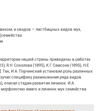
ловеком, и оводов — пастбищных видов мух,
 (семейства
ae
территории нашей страны приведены в работах
), Я.Н. Соколова (1895), К.Г. Самсона (1895), H.Е.
4]. Так, И.А. Порчинский установил роль различных
изучил специфику размножения ряда видов
, описал стадии развития личинок. И.А.
л морфологию имаго и личинок мух семейства