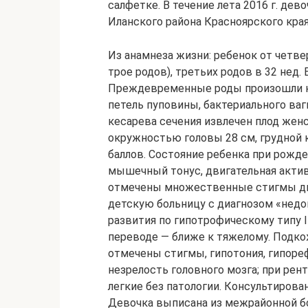
салфетке. В течение лета 2016 г. де
Иланского района Красноярского края
Из анамнеза жизни: ребенок от четв
трое родов), третьих родов в 32 нед
Преждевременные роды произошли на
петель пуповины, бактериального ваг
кесарева сечения извлечен плод женск
окружностью головы 28 см, грудной к
баллов. Состояние ребенка при рожде
мышечный тонус, двигательная актив
отмечены множественные стигмы ди
детскую больницу с диагнозом «недо
развития по гипотрофическому типу I
переводе — ближе к тяжелому. Подко
отмечены стигмы, гипотония, гипоре
незрелость головного мозга; при рен
легкие без патологии. Консультирова
Девочка выписана из межрайонной б