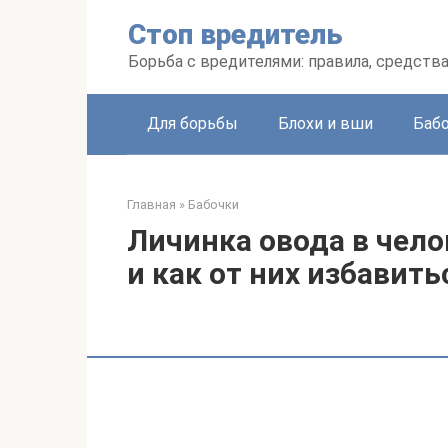
Перейти
Стоп вредитель
к
контенту
Борьба с вредителями: правила, средств
Для борьбы
Блохи и вши
Баб
Главная
»
Бабочки
Личинка овода в чело
и как от них избавить