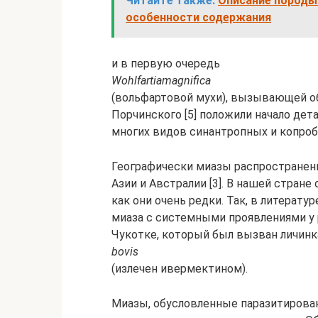
Читайте также:
Описание породы 
особенности содержания
и в первую очередь
Wohlfartia
magnifica
(вольфартовой мухи), вызывающей об
Порчинского [5] положили начало де
многих видов синантропных и копроб
Географически миазы распространены
Азии и Австралии [3]. В нашей стране
как они очень редки. Так, в литерату
миаза с системными проявлениями у
Чукотке, который был вызван личин
bovis
(излечен ивермектином).
Миазы, обусловленные паразитирован