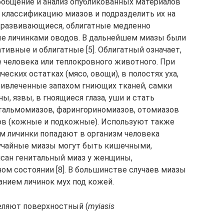
Обобщение и анализ опубликованных материалов
 классификацию миазов и подразделить их на
 развивающиеся, облигатные медленно
е личинками оводов. В дальнейшем миазы были
тивные и облигатные [5]. Облигатный означает,
е человека или теплокровного животного. При
еских остатках (мясо, овощи), в полостях уха,
 Привлеченные запахом гниющих тканей, самки
ы, язвы, в гноящиеся глаза, уши и стать
альмомиазов, фарингориномиазов, отомиазов
ов (кожные и подкожные). Используют также
ом личинки попадают в организм человека
случайные миазы могут быть кишечными,
исан генитальный миаз у женщины,
ом состоянии [8]. В большинстве случаев миазы
анием личинок мух под кожей.
еляют поверхностный (
m
y
iasis