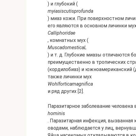
) и глубокий (
m
y
iasis
cutis
profunda
) миаз кожи. При поверхностном личи
его являются в основном личинки му
Calliphoridae
, комнатных мух (
Musca
domestica
L
) и т. д. Глубокие миазы отличаются
преимущественно в тропических стр
(кордилобиаз) и южноамериканский (
также личинки мух
Wohlfortica
magnifica
и ряд других [2].
Паразитарное заболевание человека
hominis
. Паразитарная инфекция, вызванна
оводами, наблюдается у лиц, вернув
Яйца насекомых откладываются в кож