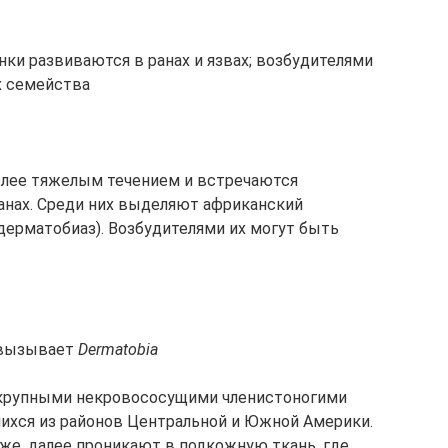
нки развиваются в ранах и язвах; возбудителями
х семейства
 более тяжелым течением и встречаются
анах. Среди них выделяют африканский
дерматобиаз). Возбудителями их могут быть
 вызывает
Dermatobia
я крупными некровососущими членистоногими
шихся из районов Центральной и Южной Америки.
е, далее проникают в подкожную ткань, где