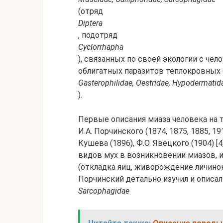
(отряд
Diptera
, подотряд
Cyclorrhapha
), связанных по своей экологии с че
облигатных паразитов теплокровных
Gasterophilidae, Oestridae, Hypodermatid
).
Первые описания миаза человека на 
И.А. Порчинского (1874, 1875, 1885, 1913
Кушева (1896), Ф.О. Явецкого (1904) [
видов мух в возникновении миазов, 
(откладка яиц, живорождение личинок)
Порчинский детально изучил и описа
Sarcophagidae