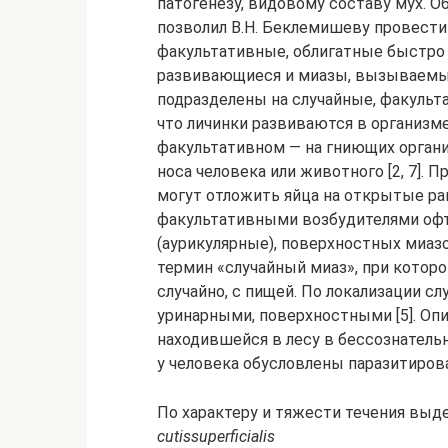
патогенезу, видовому составу мух. 
позволил В.Н. Беклемишеву провести
факультативные, облигатные быстро
развивающиеся и миазы, вызываемы
подразделены на случайные, факульта
что личинки развиваются в организм
факультативном — на гниющих органич
носа человека или животного [2, 7].
могут отложить яйца на открытые ран
факультативными возбудителями офт
(аурикулярные), поверхностных миаз
термин «случайный миаз», при котор
случайно, с пищей. По локализации 
уринарными, поверхностными [5]. Оп
находившейся в лесу в бессознательн
у человека обусловлены паразитиров
По характеру и тяжести течения выд
cutis
superficialis