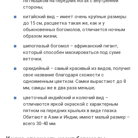
пятнышком на передних ногах с внутренней
стороны;
китайский вид – имеет очень крупные размеры
до 15 см, расцветка такая же, как и у
обыкновенных богомолов, отличается ночным
образом жизни;
шипоглазый богомол – африканский гигант,
который способен маскироваться под сухие
веточки;
орхидейный – самый красивый из видов, получил
свое название благодаря схожести с
одноименным цветком. Самки вырастают до 8
мм, самцы же в два раза меньше;
цветочный индийский и колючий вид –
отличаются яркой окраской с характерным
пятном на передних крыльях в виде глазка.
Обитают в Азии и Индии, имеют малый размер –
всего 30-40 мм.