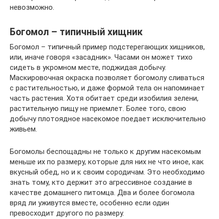
невозможно.
Богомол – типичный хищник
Богомол – типичный пример подстерегающих хищников,
или, иначе говоря «засадник». Часами он может тихо
сидеть в укромном месте, поджидая добычу.
Маскировочная окраска позволяет богомолу сливаться
с растительностью, и даже формой тела он напоминает
часть растения. Хотя обитает среди изобилия зелени,
растительную пищу не приемлет. Более того, свою
добычу плотоядное насекомое поедает исключительно
живьем.
Богомолы беспощадны не только к другим насекомым
меньше их по размеру, которые для них не что иное, как
вкусный обед, но и к своим сородичам. Это необходимо
знать тому, кто держит это агрессивное создание в
качестве домашнего питомца. Два и более богомола
вряд ли уживутся вместе, особенно если один
превосходит другого по размеру.