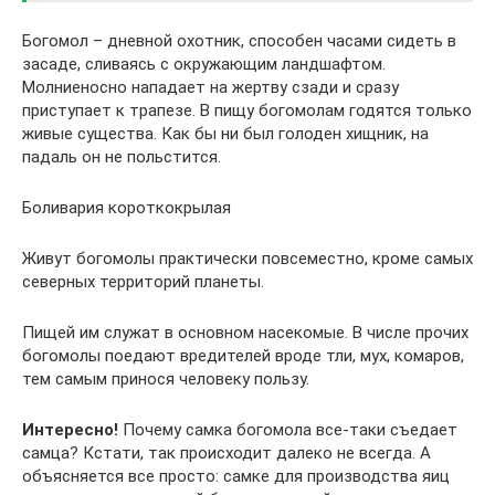
Богомол – дневной охотник, способен часами сидеть в
засаде, сливаясь с окружающим ландшафтом.
Молниеносно нападает на жертву сзади и сразу
приступает к трапезе. В пищу богомолам годятся только
живые существа. Как бы ни был голоден хищник, на
падаль он не польстится.
Боливария короткокрылая
Живут богомолы практически повсеместно, кроме самых
северных территорий планеты.
Пищей им служат в основном насекомые. В числе прочих
богомолы поедают вредителей вроде тли, мух, комаров,
тем самым принося человеку пользу.
Интересно!
Почему самка богомола все-таки съедает
самца? Кстати, так происходит далеко не всегда. А
объясняется все просто: самке для производства яиц