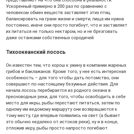
представляют на что она способна в реальности.
Ускоренный примерно в 200 раз по сравнению с
человеком обмен веществ заставляет этих птиц
балансировать на грани жизни и смерти, пища им нужна
постоянно, иначе они просто погибнут, что и заставляет
их питаться не только нектаром, но и не брезговать
даже останками собственных сородичей.
Тихоокеанский лосось
Он известен тем, что хорош к ужину в компании жареных
грибов и баклажанов. Кроме того, у нее есть интересная
особенность – для того чтобы дать потомство, они
совершают по-настоящему безумные действия. Для
начала лосось перебирается из родного океана в
пресноводные реки, для того, чтобы освободить в себе
место для икры, рыбы перестают питаться, затем по
одному им ведомому маршруту они возвращаются к
тому месту, где впервые появились на свет (а бывает
это обычно недалеко от истоков реки), ну и в конце,
отложив икру, рыбы просто напросто погибают.