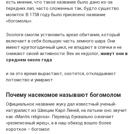
есть мнение, что такое название было дано из-за
передних лап, часто сложенных так, будто существо
молится. В 1758 году было присвоено название
«богомолы».
Зоологи смогли установить ареал обитания, который
включает в себя большую часть земного шара. Они
имеют круглогодичный цикл, не впадают в спячки и не
снижают своей активности. Век их недолог,
живут они в
среднем около года
и за это время вырастают, охотятся, откладывают
потомство и умирают.
Почему насекомое называют богомолом
Официальное название жуку дал известный ученый-
натуралист из Швеции Карл Линей, на латыни оно звучит
как «Mantis religiosa». Перевод буквально означает
«религиозный жрец», а в наш обиход вошло более
короткое – богомол.