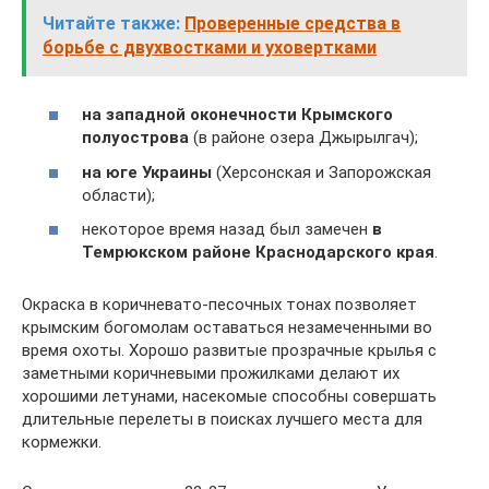
Читайте также:
Проверенные средства в
борьбе с двухвостками и уховертками
на западной оконечности Крымского
полуострова
(в районе озера Джырылгач);
на юге Украины
(Херсонская и Запорожская
области);
некоторое время назад был замечен
в
Темрюкском районе
Краснодарского края
.
Окраска в коричневато-песочных тонах позволяет
крымским богомолам оставаться незамеченными во
время охоты. Хорошо развитые прозрачные крылья с
заметными коричневыми прожилками делают их
хорошими летунами, насекомые способны совершать
длительные перелеты в поисках лучшего места для
кормежки.