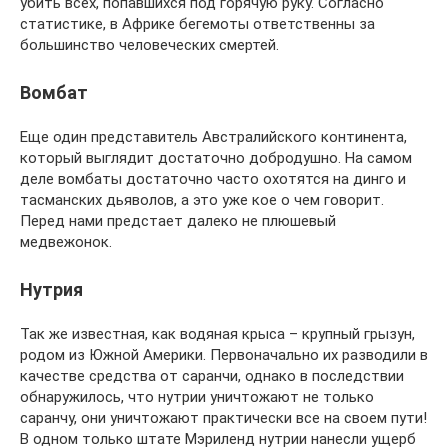
убить всех, попавшихся под горячую руку. Согласно
статистике, в Африке бегемоты ответственны за
большинство человеческих смертей.
Вомбат
Еще один представитель Австралийского континента,
который выглядит достаточно добродушно. На самом
деле вомбаты достаточно часто охотятся на динго и
тасманских дьяволов, а это уже кое о чем говорит.
Перед нами предстает далеко не плюшевый
медвежонок.
Нутрия
Так же известная, как водяная крыса – крупный грызун,
родом из Южной Америки. Первоначально их разводили в
качестве средства от саранчи, однако в последствии
обнаружилось, что нутрии уничтожают не только
саранчу, они уничтожают практически все на своем пути!
В одном только штате Мэриленд нутрии нанесли ущерб