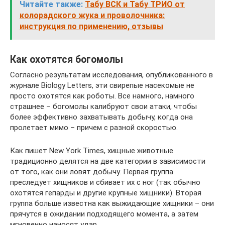
Читайте также:
Табу ВСК и Табу ТРИО от
колорадского жука и проволочника:
инструкция по применению, отзывы
Как охотятся богомолы
Согласно результатам исследования, опубликованного в
журнале Biology Letters, эти свирепые насекомые не
просто охотятся как роботы. Все намного, намного
страшнее – богомолы калибруют свои атаки, чтобы
более эффективно захватывать добычу, когда она
пролетает мимо – причем с разной скоростью.
Как пишет New York Times, хищные животные
традиционно делятся на две категории в зависимости
от того, как они ловят добычу. Первая группа
преследует хищников и сбивает их с ног (так обычно
охотятся гепарды и другие крупные хищники). Вторая
группа больше известна как выжидающие хищники – они
прячутся в ожидании подходящего момента, а затем
мгновенно наносят удар.