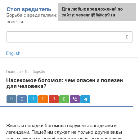
Перейти
Стоп вредитель
Для любых предложений по
к
Борьба с вредителями: правила, средства,
сайту: vesennij56@cp9.ru
контенту
советы
Поиск:
English
Главная
»
Для борьбы
Насекомое богомол: чем опасен и полезен
для человека?
Жизнь и повадки богомола окружены загадками и
легендами. Пищей им служат не только другие виды
живых существ, порой вдвое крупнее, но и сородичи.