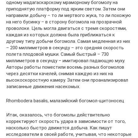
одному мадагаскарскому мраморному богомолу на
приподнятую платформу под ярким светом. Затем они
направили добычу – то ли мертвого жука, то ли похожую
на него бусинку – в сторону богомола на прозрачной
проволоке. Цель могла двигаться с тремя скоростями,
каждая из которых должна была приближаться к
другому типу добычи богомола. Самая медленная из них
– 200 миллиметров в секунду – это средняя скорость
полета плодовой мушки. Самый быстрый – 730
миллиметров в секунду – имитировал падающую муху.
Авторы работы поместили восемь разных богомолов
через десятки качелей, снимая каждую из них на
высокоскоростную камеру. Затем они проанализировал
записанные движения насекомых.
Rhombodera basalis, малазийский богомол-щитоносец
Итак, оказалось, что богомолы действительно
корректируют скорость удара в зависимости от того,
насколько быстро движется добыча. Как пишут
исследователи в своей работе, учитывая, что некоторые