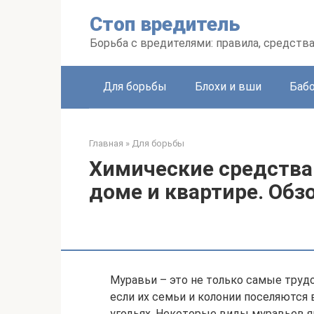
Перейти
Стоп вредитель
к
контенту
Борьба с вредителями: правила, средств
Для борьбы
Блохи и вши
Баб
Главная
»
Для борьбы
Химические средства 
доме и квартире. Обз
Муравьи – это не только самые труд
если их семьи и колонии поселяются
угодьях. Некоторые виды муравьев 