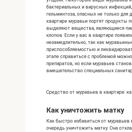
бактериальных и вирусных инфекций,
гельминтоза, опасных не только для 
квартире муравьи портят продукты пи
выделяют вещества, являющиеся пище
клопов. Если у вас в квартире появил
незамедлительно, так как муравьин
приспособляемостью и ликвидировать
этапе справиться с проблемой можн
препаратов, но если муравьев стано
вмешательство специальных санитар
Средство от муравьев в квартире: к
Кaк yничтoжить мaткy
Кaк быcтpo избaвитьcя oт мypaвьeв 
oчepeдь yничтoжить мaткy. Oнa oткл