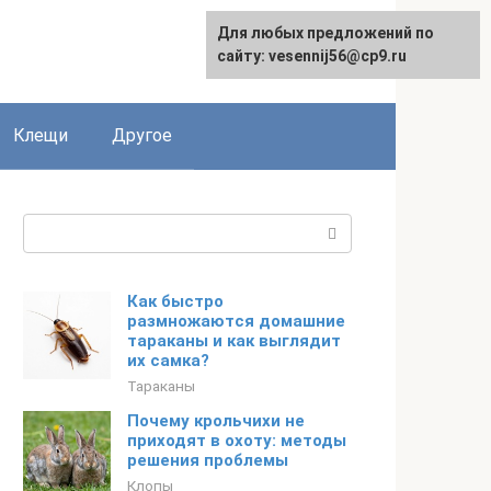
Для любых предложений по
English
сайту: vesennij56@cp9.ru
Клещи
Другое
Поиск:
Как быстро
размножаются домашние
тараканы и как выглядит
их самка?
Тараканы
Почему крольчихи не
приходят в охоту: методы
решения проблемы
Клопы