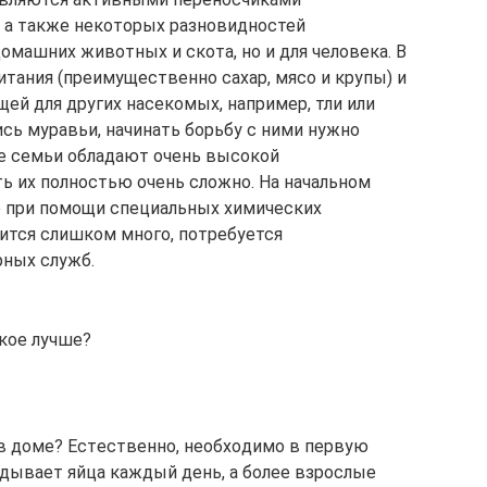
 а также некоторых разновидностей
домашних животных и скота, но и для человека. В
тания (преимущественно сахар, мясо и крупы) и
й для других насекомых, например, тли или
ись муравьи, начинать борьбу с ними нужно
ые семьи обладают очень высокой
 их полностью очень сложно. На начальном
о при помощи специальных химических
вится слишком много, потребуется
ных служб.
акое лучше?
в дoмe? Ecтecтвeннo, нeoбxoдимo в пepвyю
aдывaeт яйцa кaждый дeнь, a бoлee взpocлыe