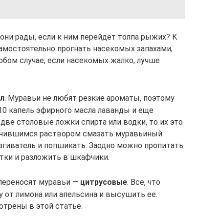
 они рады, если к ним перейдет толпа рыжих? К
самостоятельно прогнать насекомых запахами,
юбом случае, если насекомых жалко, лучше
л
. Муравьи не любят резкие ароматы, поэтому
10 капель эфирного масла лаванды и еще
 две столовые ложки спирта или водки, то их это
лучившимся раствором смазать муравьиный
згиватель и попшикать. Заодно можно пропитать
тки и разложить в шкафчики.
 переносят муравьи —
цитрусовые
. Все, что
 от лимона или апельсина и высушить ее.
трены в этой статье.