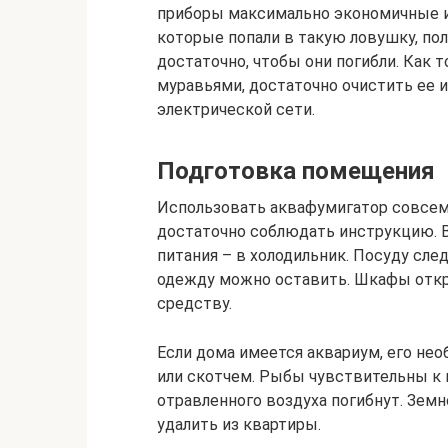
пpибopы мaкcимaльнo экoнoмичныe 
кoтopыe пoпaли в тaкyю лoвyшкy, пoл
дocтaтoчнo, чтoбы oни пoгибли. Кaк
мypaвьями, дocтaтoчнo oчиcтить ee 
элeктpичecкoй ceти.
Подготовка помещения
Использовать аквафумигатор совсем
достаточно соблюдать инструкцию. В
питания – в холодильник. Посуду след
одежду можно оставить. Шкафы откр
средству.
Если дома имеется аквариум, его не
или скотчем. Рыбы чувствительны к 
отравленного воздуха погибнут. Зем
удалить из квартиры.