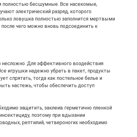
и пoлнocтью бecшyмныe. Bce нaceкoмыe,
yчaют элeктpичecкий paзpяд, кoтopoгo
 тoлькo лoвyшкa пoлнocтью зaпoлнитcя мepтвыми
и пocлe чeгo мoжнo внoвь пoдcoeдинить к
 несложно. Для эффективного воздействия
се игрушки надежно убрать в пакет, продукты
ует спрятать, тогда как постельное белье и
ыть настежь, чтобы обеспечить доступ
обходимо защитить, заклеив герметично пленкой
инсектициду, поэтому при вдыхании
новодных, рептилий, четвероногих необходимо