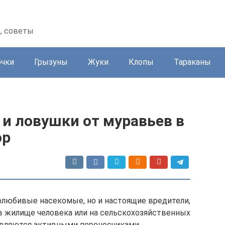
а, советы
очки
Грызуны
Жуки
Клопы
Тараканы
и ловушки от муравьев в
ор
олюбивые насекомые, но и настоящие вредители,
 в жилище человека или на сельскохозяйственных
являются активными переносчиками