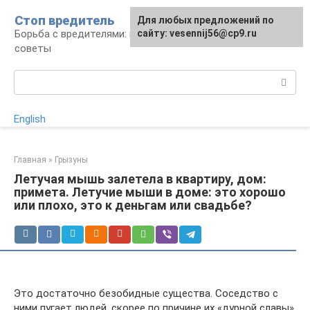
Перейти
Стоп вредитель
Для любых предложений по
к
Борьба с вредителями: правила, средства,
сайту: vesennij56@cp9.ru
контенту
советы
Поиск:
English
Главная
»
Грызуны
Летучая мышь залетела в квартиру, дом:
примета. Летучие мыши в доме: это хорошо
или плохо, это к деньгам или свадьбе?
Это достаточно безобидные существа. Соседство с
ними пугает людей, скорее по причине их «дурной славы»,