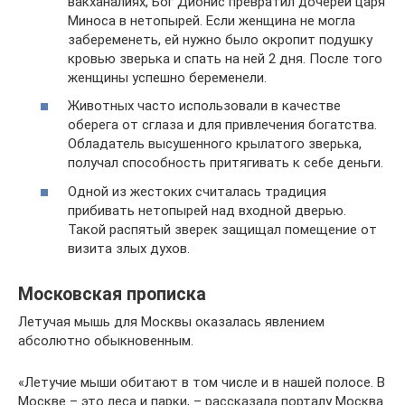
вакханалиях, Бог Дионис превратил дочерей царя
Миноса в нетопырей. Если женщина не могла
забеременеть, ей нужно было окропит подушку
кровью зверька и спать на ней 2 дня. После того
женщины успешно беременели.
Животных часто использовали в качестве
оберега от сглаза и для привлечения богатства.
Обладатель высушенного крылатого зверька,
получал способность притягивать к себе деньги.
Одной из жестоких считалась традиция
прибивать нетопырей над входной дверью.
Такой распятый зверек защищал помещение от
визита злых духов.
Московская прописка
Летучая мышь для Москвы оказалась явлением
абсолютно обыкновенным.
«Летучие мыши обитают в том числе и в нашей полосе. В
Москве – это леса и парки, – рассказала порталу Москва