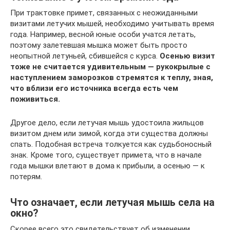
При трактовке примет, связанных с неожиданными
визитами летучих мышей, необходимо учитывать время
года. Например, весной юные особи учатся летать,
поэтому залетевшая мышка может быть просто
неопытной летуньей, сбившейся с курса.
Осенью визит
тоже не считается удивительным — рукокрылые с
наступлением заморозков стремятся к теплу, зная,
что вблизи его источника всегда есть чем
поживиться.
Другое дело, если летучая мышь удостоила жильцов
визитом днем или зимой, когда эти существа должны
спать. Подобная встреча толкуется как судьбоносный
знак. Кроме того, существует примета, что в начале
года мышки влетают в дома к прибыли, а осенью — к
потерям.
Что означает, если летучая мышь села на
окно?
Скорее всего это свидетельствует об изменении