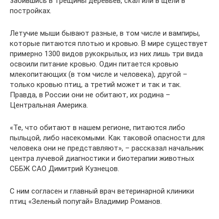
забившись в трещины деревьев, скал или в щели в
постройках.
Летучие мыши бывают разные, в том числе и вампиры,
которые питаются плотью и кровью. В мире существует
примерно 1300 видов рукокрылых, из них лишь три вида
освоили питание кровью. Один питается кровью
млекопитающих (в том числе и человека), другой –
только кровью птиц, а третий может и так и так.
Правда, в России они не обитают, их родина –
Центральная Америка.
«Те, что обитают в нашем регионе, питаются либо
пыльцой, либо насекомыми. Как таковой опасности для
человека они не представляют», – рассказал начальник
центра лучевой диагностики и биотерапии животных
СББЖ САО Димитрий Кузнецов.
С ним согласен и главный врач ветеринарной клиники
птиц «Зеленый попугай» Владимир Романов.