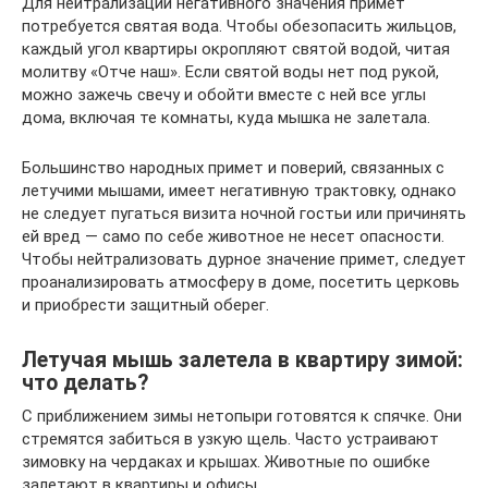
Для нейтрализации негативного значения примет
потребуется святая вода. Чтобы обезопасить жильцов,
каждый угол квартиры окропляют святой водой, читая
молитву «Отче наш». Если святой воды нет под рукой,
можно зажечь свечу и обойти вместе с ней все углы
дома, включая те комнаты, куда мышка не залетала.
Большинство народных примет и поверий, связанных с
летучими мышами, имеет негативную трактовку, однако
не следует пугаться визита ночной гостьи или причинять
ей вред — само по себе животное не несет опасности.
Чтобы нейтрализовать дурное значение примет, следует
проанализировать атмосферу в доме, посетить церковь
и приобрести защитный оберег.
Летучая мышь залетела в квартиру зимой:
что делать?
С приближением зимы нетопыри готовятся к спячке. Они
стремятся забиться в узкую щель. Часто устраивают
зимовку на чердаках и крышах. Животные по ошибке
залетают в квартиры и офисы.