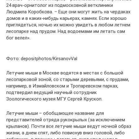
24 врач-орнитолог из подмосковной ветклиники
Людмила Коробкова. – Еще они могут жить на чердаках
домов и в каких-нибудь карьерах, камнях. Если хорошо
приглядеться, ночью их можно увидеть в любом летнем
лесопарке над прудом. Над водоемами им летать сам
бог велел».
Фото: depositphotos/KirsanovVal
Летучие мыши в Москве водятся в местах с большой
лесопарковой зоной, со старыми деревьями, с прудами,
например, в Измайловском и Тропаревском парках,
подтвердил ведущий научный сотрудник
Зоологического музея МГУ Сергей Крускоп.
Летучие мыши – обобщающее название для
представителей отряда рукокрылых (за исключением
крыланов). Почти все летучие мыши ведут ночной образ
жизни, а днем спят, либо повиснув вниз головой, либо