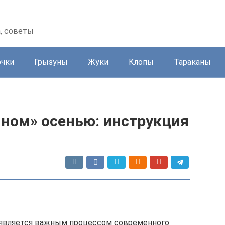
а, советы
очки
Грызуны
Жуки
Клопы
Тараканы
ином» осенью: инструкция
 является важным процессом современного