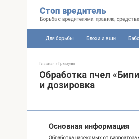
Перейти
Стоп вредитель
к
контенту
Борьба с вредителями: правила, средств
Для борьбы
Блохи и вши
Баб
Главная
»
Грызуны
Обработка пчел «Бип
и дозировка
Основная информация
Обработка насекомых от варроатоза