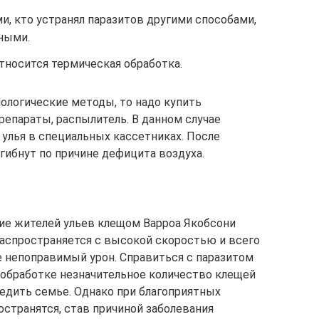
и, кто устранял паразитов другими способами,
ными.
тносится термическая обработка.
иологические методы, то надо купить
репараты, распылитель. В данном случае
 улья в специальных кассетниках. После
гибнут по причине дефицита воздуха.
ие жителей ульев клещом Варроа Якобсони
й распространяется с высокой скоростью и всего
е непоправимый урон. Справиться с паразитом
обработке незначительное количество клещей
редить семье. Однако при благоприятных
остранятся, став причиной заболевания