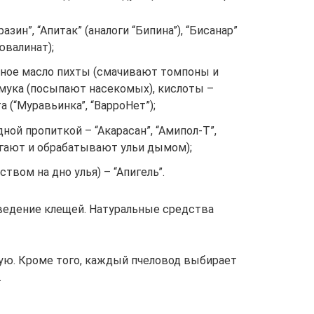
зин”, “Апитак” (аналоги “Бипина”), “Бисанар”
ювалинат);
ное масло пихты (смачивают томпоны и
 мука (посыпают насекомых), кислоты –
 (“Муравьинка”, “ВарроНет”);
ной пропиткой – “Акарасан”, “Амипол-Т”,
жигают и обрабатывают ульи дымом);
твом на дно улья) – “Апигель”.
ведение клещей. Натуральные средства
ую. Кроме того, каждый пчеловод выбирает
.