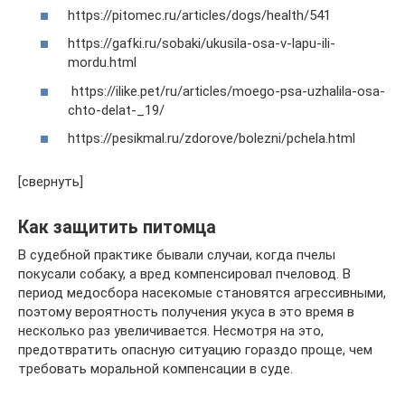
https://pitomec.ru/articles/dogs/health/541
https://gafki.ru/sobaki/ukusila-osa-v-lapu-ili-
mordu.html
https://ilike.pet/ru/articles/moego-psa-uzhalila-osa-
chto-delat-_19/
https://pesikmal.ru/zdorove/bolezni/pchela.html
[свернуть]
Как защитить питомца
В судебной практике бывали случаи, когда пчелы
покусали собаку, а вред компенсировал пчеловод. В
период медосбора насекомые становятся агрессивными,
поэтому вероятность получения укуса в это время в
несколько раз увеличивается. Несмотря на это,
предотвратить опасную ситуацию гораздо проще, чем
требовать моральной компенсации в суде.