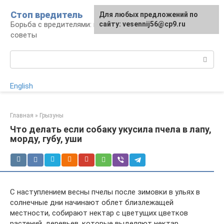
Перейти
Стоп вредитель
Для любых предложений по
к
Борьба с вредителями: правила, средства,
сайту: vesennij56@cp9.ru
контенту
советы
Поиск:
English
Главная
»
Грызуны
Что делать если собаку укусила пчела в лапу,
морду, губу, уши
С наступлением весны пчелы после зимовки в ульях в
солнечные дни начинают облет близлежащей
местности, собирают нектар с цветущих цветков
растений, деревьев, которые выделяют нектар.