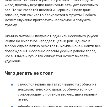
Осы жалят больнее и умеют кусаться. У них гладкое
жало, поэтому нередко насекомые атакуют несколько
раз. То же касается шмелей и шершней. Последние
опаснее, так как часто забираются в фрукты. Собака
может случайно проглотить насекомое и получить
травму.
Обычно питомцы получают один или несколько укусов.
Редко на животное нападает целый рой. Однако в
любом случае важно осмотреть компаньона и найти все
повреждения. Особенно опасны укусы в районе горла,
носа, языка и губ: отёк слизистой может вызвать
удушение.
Чего делать не стоит
самостоятельно пытаться вывести собаку из
анафилактического шока, особенно если он
сопровождается отеком верхних дыхательный
путей;
обрабатываться место укуса спиртсодержащими