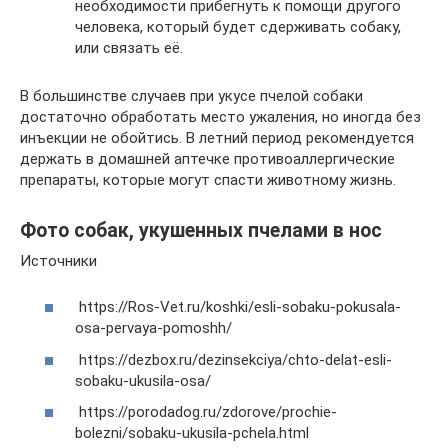
необходимости прибегнуть к помощи другого
человека, который будет сдерживать собаку,
или связать её.
В большинстве случаев при укусе пчелой собаки
достаточно обработать место ужаления, но иногда без
инъекции не обойтись. В летний период рекомендуется
держать в домашней аптечке противоаллергические
препараты, которые могут спасти животному жизнь.
Фото собак, укушенных пчелами в нос
Источники
https://Ros-Vet.ru/koshki/esli-sobaku-pokusala-
osa-pervaya-pomoshh/
https://dezbox.ru/dezinsekciya/chto-delat-esli-
sobaku-ukusila-osa/
https://porodadog.ru/zdorove/prochie-
bolezni/sobaku-ukusila-pchela.html